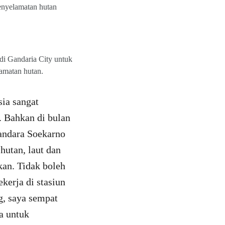
enyelamatan hutan
di Gandaria City untuk
amatan hutan.
sia sangat
 Bahkan di bulan
andara Soekarno
utan, laut dan
an. Tidak boleh
kerja di stasiun
g, saya sempat
a untuk