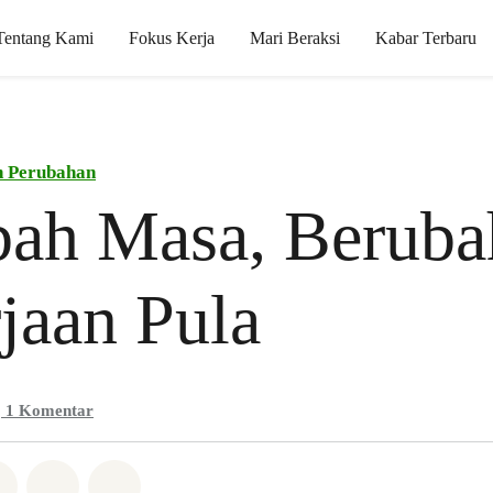
Tentang Kami
Fokus Kerja
Mari Beraksi
Kabar Terbaru
n Perubahan
bah Masa, Beruba
jaan Pula
1
Komentar
Whatsapp
n di Facebook
Bagikan di Twitter
Bagikan melalui Email
Share on Bluesky