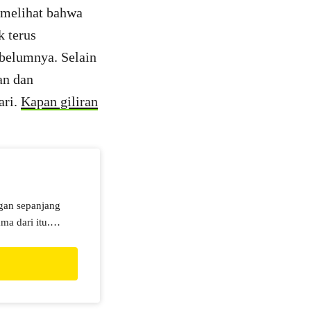
a melihat bahwa
k terus
ebelumnya. Selain
an dan
ari.
Kapan giliran
gan sepanjang
ma dari itu.