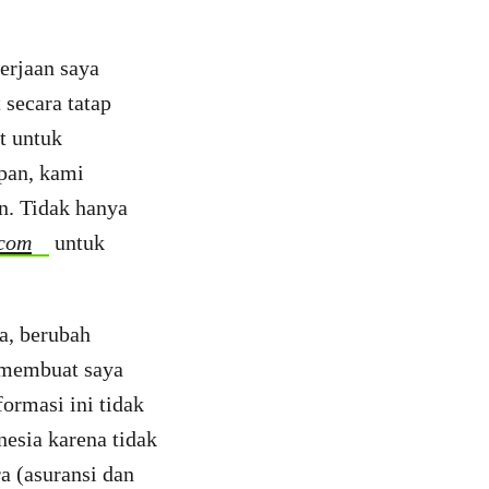
erjaan saya
secara tatap
t untuk
pan, kami
n. Tidak hanya
.com
untuk
a, berubah
i membuat saya
formasi ini tidak
nesia karena tidak
a (asuransi dan