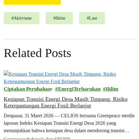
#
Aktivisme
#
Iklim
#
Laut
Related Posts
Ciptakan Perubahan
EnergiTerbarukan
Iklim
Kesiapan Transisi Energi Desa Masih Timpang, Risiko
Ketergantungan Energi Fosil Berlanjut
Denpasar, 31 Maret 2026 — CELIOS bersama Greenpeace merilis
laporan Indeks Kesiapan Transisi Energi Desa 2026 yang
menunjukkan bahwa kesiapan desa dalam mendorong transisi
energi bersih di Indonesia masih menghadapi…