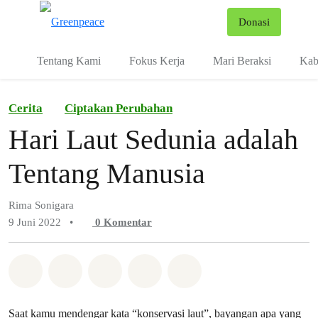
Fo
Donasi
Menu
Tentang Kami
Fokus Kerja
Mari Beraksi
Kab
Cerita
Ciptakan Perubahan
Hari Laut Sedunia adalah
Tentang Manusia
Rima Sonigara
9 Juni 2022
•
0
Komentar
Bagikan di Whatsapp
Bagikan di Facebook
Bagikan di Twitter
Bagikan melalui Email
Share on Bluesky
Saat kamu mendengar kata “konservasi laut”, bayangan apa yang