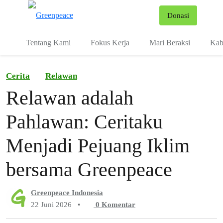
Fo
Donasi
Menu
Tentang Kami
Fokus Kerja
Mari Beraksi
Kab
Cerita
Relawan
Relawan adalah
Pahlawan: Ceritaku
Menjadi Pejuang Iklim
bersama Greenpeace
Greenpeace Indonesia
22 Juni 2026
•
0
Komentar