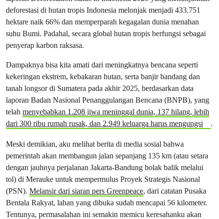
deforestasi di hutan tropis Indonesia melonjak menjadi 433.751
hektare naik 66% dan memperparah kegagalan dunia menahan
suhu Bumi. Padahal, secara global hutan tropis berfungsi sebagai
penyerap karbon raksasa.
Dampaknya bisa kita amati dari meningkatnya bencana seperti
kekeringan ekstrem, kebakaran hutan, serta banjir bandang dan
tanah longsor di Sumatera pada akhir 2025, berdasarkan data
laporan Badan Nasional Penanggulangan Bencana (BNPB), yang
telah
menyebabkan 1.208 jiwa meninggal dunia, 137 hilang, lebih
dari 300 ribu rumah rusak, dan 2.949 keluarga harus mengungsi
.
Meski demikian, aku melihat berita di media sosial bahwa
pemerintah akan membangun jalan sepanjang 135 km (atau setara
dengan jauhnya perjalanan Jakarta-Bandung bolak balik melalui
tol) di Merauke untuk mempermulus Proyek Strategis Nasional
(PSN).
Melansir dari siaran pers Greenpeace
, dari catatan Pusaka
Bentala Rakyat, lahan yang dibuka sudah mencapai 56 kilometer.
Tentunya, permasalahan ini semakin memicu keresahanku akan