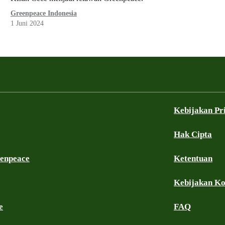
Greenpeace Indonesia
1 Juni 2024
Kebijakan Pr
Hak Cipta
eenpeace
Ketentuan
Kebijakan K
e
FAQ