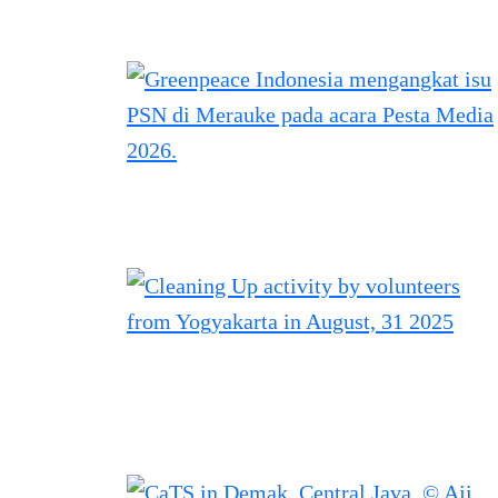
Filter posts
Filtered results