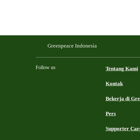
Greenpeace Indonesia
Follow us
Tentang Kami
Kontak
Facebook
Twitter
YouTube
Instagram
Whatsapp
TikTok
Bekerja di Gr
Pers
Supporter Car