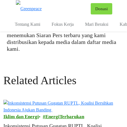
Pusat Media dan Pers
Fo
Donasi
Menu
Halaman ini dikhususkan untuk jurnalis dan
Tentang Kami
Fokus Kerja
Mari Beraksi
Kab
pekerja media. Disini anda dapat
menemukan Siaran Pers terbaru yang kami
distribusikan kepada media dalam daftar media
kami.
Related Articles
Iklim dan Energi
EnergiTerbarukan
Inkonsistensi Putusan Gugatan RUPTL, Koalisi