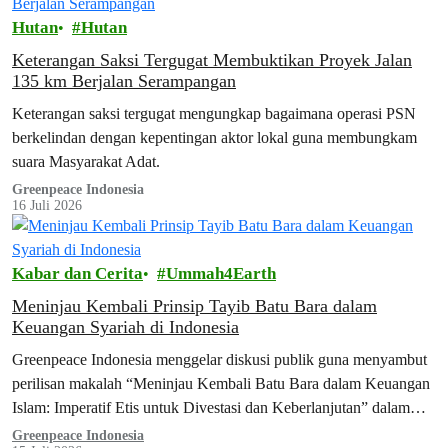
Hutan
Hutan
Keterangan Saksi Tergugat Membuktikan Proyek Jalan
135 km Berjalan Serampangan
Keterangan saksi tergugat mengungkap bagaimana operasi PSN
berkelindan dengan kepentingan aktor lokal guna membungkam
suara Masyarakat Adat.
Greenpeace Indonesia
16 Juli 2026
Kabar dan Cerita
Ummah4Earth
Meninjau Kembali Prinsip Tayib Batu Bara dalam
Keuangan Syariah di Indonesia
Greenpeace Indonesia menggelar diskusi publik guna menyambut
perilisan makalah “Meninjau Kembali Batu Bara dalam Keuangan
Islam: Imperatif Etis untuk Divestasi dan Keberlanjutan” dalam
Bahasa Indonesia…
Greenpeace Indonesia