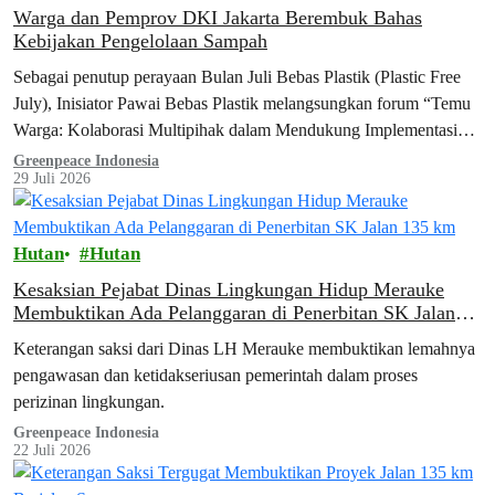
Warga dan Pemprov DKI Jakarta Berembuk Bahas
Kebijakan Pengelolaan Sampah
Sebagai penutup perayaan Bulan Juli Bebas Plastik (Plastic Free
July), Inisiator Pawai Bebas Plastik melangsungkan forum “Temu
Warga: Kolaborasi Multipihak dalam Mendukung Implementasi
Kebijakan Pengelolaan Sampah” di Jakarta Future Hub, Jakarta
Greenpeace Indonesia
29 Juli 2026
Pusat. Forum yang digagas oleh Greenpeace Indonesia, Dietplastik
Indonesia, Divers Clean Action, Indorelawan, WALHI Jakarta, dan
WALHI Nasional ini mempertemukan berbagai elemen masyarakat
Hutan
Hutan
sipil…
Kesaksian Pejabat Dinas Lingkungan Hidup Merauke
Membuktikan Ada Pelanggaran di Penerbitan SK Jalan
135 km
Keterangan saksi dari Dinas LH Merauke membuktikan lemahnya
pengawasan dan ketidakseriusan pemerintah dalam proses
perizinan lingkungan.
Greenpeace Indonesia
22 Juli 2026