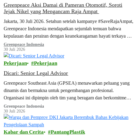
Greenpeace Aksi Damai di Pameran Otomotif, Soroti
Jejak Nikel yang Mengancam Raja Ampat
Jakarta, 30 Juli 2026. Setahun setelah kampanye #SaveRajaAmpat,
Greenpeace Indonesia mendapatkan sejumlah temuan bahwa
kepulauan dan perairan dengan keanekaragaman hayati terkaya di
dunia ini belum benar-benar aman dari ancaman tambang. Temuan
Greenpeace Indonesia
30 Juli 2026
tersebut terungkap dalam laporan terbaru Greenpeace, Surga yang
Tak Terlindungi, yang dipublikasikan hari ini. Seiring dengan
Pekerjaan
Pekerjaan
peluncuran laporan ini, aktivis Greenpeace menggelar aksi
damai…
Dicari: Senior Legal Advisor
Greenpeace Southeast Asia (GPSEA) menawarkan peluang yang
dinamis dan bermakna untuk pengembangan profesional.
Organisasi ini dipimpin oleh tim yang beragam dan berkomitmen
yang memegang teguh standar profesional tertinggi dari organisasi
Greenpeace Indonesia
30 Juli 2026
kampanye lingkungan terkemuka di dunia. Dengan bekerja
bersama rekan-rekan yang bersemangat dan terampil, Anda akan
membantu mengatasi beberapa tantangan lingkungan paling
Kabar dan Cerita
PantangPlastik
mendesak di planet ini.