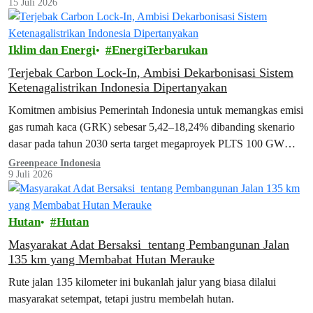
15 Juli 2026
Iklim dan Energi
EnergiTerbarukan
Terjebak Carbon Lock-In, Ambisi Dekarbonisasi Sistem
Ketenagalistrikan Indonesia Dipertanyakan
Komitmen ambisius Pemerintah Indonesia untuk memangkas emisi
gas rumah kaca (GRK) sebesar 5,42–18,24% dibanding skenario
dasar pada tahun 2030 serta target megaproyek PLTS 100 GW
yang dimulai tahun ini menghadapi tembok besar.
Greenpeace Indonesia
9 Juli 2026
Hutan
Hutan
Masyarakat Adat Bersaksi tentang Pembangunan Jalan
135 km yang Membabat Hutan Merauke
Rute jalan 135 kilometer ini bukanlah jalur yang biasa dilalui
masyarakat setempat, tetapi justru membelah hutan.