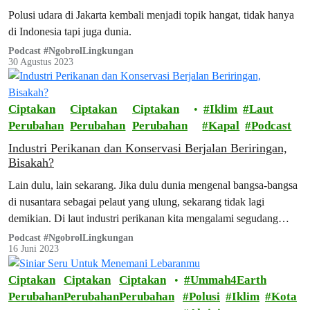
Polusi udara di Jakarta kembali menjadi topik hangat, tidak hanya
di Indonesia tapi juga dunia.
Podcast #NgobrolLingkungan
30 Agustus 2023
Ciptakan
Ciptakan
Ciptakan
Iklim
Laut
Perubahan
Perubahan
Perubahan
Kapal
Podcast
Industri Perikanan dan Konservasi Berjalan Beriringan,
Bisakah?
Lain dulu, lain sekarang. Jika dulu dunia mengenal bangsa-bangsa
di nusantara sebagai pelaut yang ulung, sekarang tidak lagi
demikian. Di laut industri perikanan kita mengalami segudang
masalah.
Podcast #NgobrolLingkungan
16 Juni 2023
Ciptakan
Ciptakan
Ciptakan
Ummah4Earth
Perubahan
Perubahan
Perubahan
Polusi
Iklim
Kota