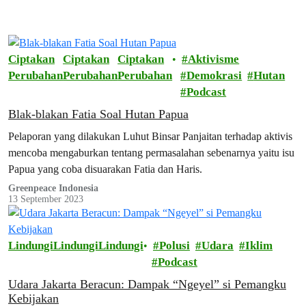
Ciptakan
Ciptakan
Ciptakan
Aktivisme
Perubahan
Perubahan
Perubahan
Demokrasi
Hutan
Podcast
Blak-blakan Fatia Soal Hutan Papua
Pelaporan yang dilakukan Luhut Binsar Panjaitan terhadap aktivis
mencoba mengaburkan tentang permasalahan sebenarnya yaitu isu
Papua yang coba disuarakan Fatia dan Haris.
Greenpeace Indonesia
13 September 2023
Lindungi
Lindungi
Lindungi
Polusi
Udara
Iklim
Podcast
Udara Jakarta Beracun: Dampak “Ngeyel” si Pemangku
Kebijakan