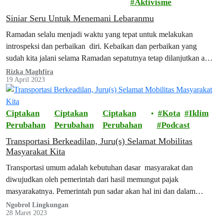
Aktivisme
Siniar Seru Untuk Menemani Lebaranmu
Ramadan selalu menjadi waktu yang tepat untuk melakukan
introspeksi dan perbaikan diri. Kebaikan dan perbaikan yang
sudah kita jalani selama Ramadan sepatutnya tetap dilanjutkan agar
keberkahan Ramadan tidak berhenti begitu saja.
Rizka Maghfira
19 April 2023
Ciptakan
Ciptakan
Ciptakan
Kota
Iklim
Perubahan
Perubahan
Perubahan
Podcast
Transportasi Berkeadilan, Juru(s) Selamat Mobilitas
Masyarakat Kita
Transportasi umum adalah kebutuhan dasar masyarakat dan
diwujudkan oleh pemerintah dari hasil memungut pajak
masyarakatnya. Pemerintah pun sadar akan hal ini dan dalam
beberapa waktu belakangan mulai melirik isu transportasi publik.
Ngobrol Lingkungan
28 Maret 2023
Namun sayangnya, banyak proyek pemerintah dalam hal