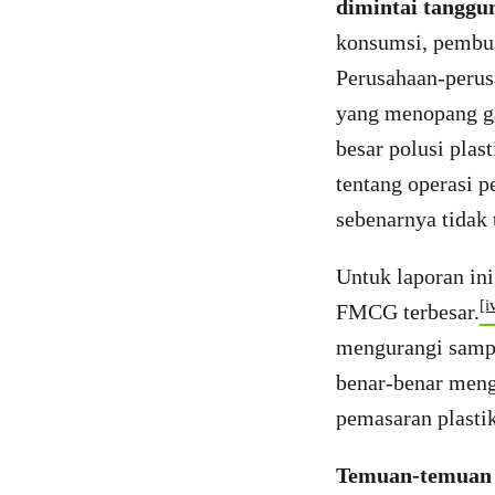
dimintai tanggu
konsumsi, pembuan
Perusahaan-perus
yang menopang ga
besar polusi plas
tentang operasi p
sebenarnya tidak 
Untuk laporan in
[i
FMCG terbesar.
mengurangi sampa
benar-benar meng
pemasaran plastik
Temuan-temuan 