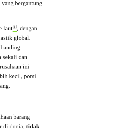
p yang bergantung
[i]
e laut
, dengan
astik global.
ibanding
 sekali dan
rusahaan ini
ih kecil, porsi
ang.
ahaan barang
 di dunia,
tidak