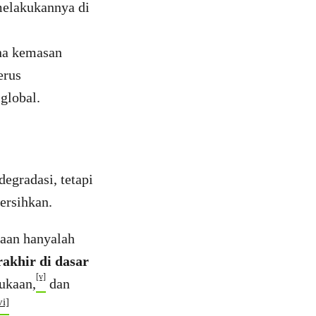
elakukannya di
ana kemasan
erus
global.
degradasi, tetapi
bersihkan.
kaan hanyalah
rakhir di dasar
[v]
ukaan,
dan
vi]