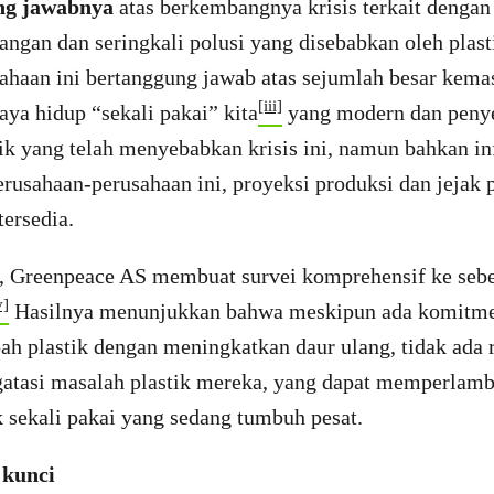
ng jawabnya
atas berkembangnya krisis terkait dengan
gan dan seringkali polusi yang disebabkan oleh plasti
ahaan ini bertanggung jawab atas sejumlah besar kemas
[iii]
ya hidup “sekali pakai” kita
yang modern dan peny
tik yang telah menyebabkan krisis ini, namun bahkan i
erusahaan-perusahaan ini, proyeksi produksi dan jejak 
tersedia.
i, Greenpeace AS membuat survei komprehensif ke seb
v]
Hasilnya menunjukkan bahwa meskipun ada komitme
h plastik dengan meningkatkan daur ulang, tidak ada 
atasi masalah plastik mereka, yang dapat memperlamb
 sekali pakai yang sedang tumbuh pesat.
kunci