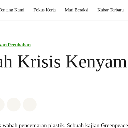
Tentang Kami
Fokus Kerja
Mari Beraksi
Kabar Terbaru
kan Perubahan
ah Krisis Kenyam
Whatsapp
n di Facebook
Bagikan di Twitter
Bagikan melalui Email
Share on Bluesky
ik wabah pencemaran plastik. Sebuah kajian Greenpeace