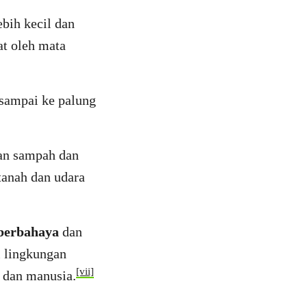
bih kecil dan
hat oleh mata
, sampai ke palung
gan sampah dan
tanah dan udara
berbahaya
dan
i lingkungan
[vii]
a dan manusia.