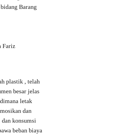
i bidang Barang
 plastik , telah
men besar jelas
 dimana letak
omosikan dan
l dan konsumsi
bawa beban biaya