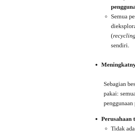
pengguna
Semua per
dieksplor
(
recyclin
sendiri.
Meningkatny
Sebagian be
pakai: semua
penggunaan p
Perusahaan t
Tidak ada