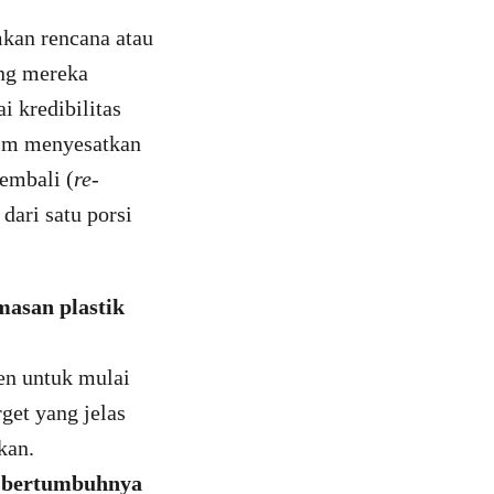
kan rencana atau
ang mereka
i kredibilitas
aim menyesatkan
embali (
re-
 dari satu porsi
asan plastik
en untuk mulai
get yang jelas
kan.
 bertumbuhnya