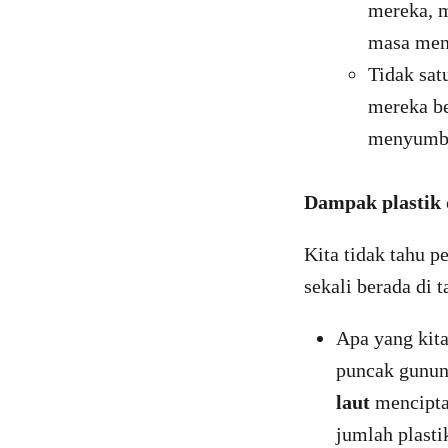
mereka, 
masa men
Tidak sat
mereka be
menyumba
Dampak plastik 
Kita tidak tahu p
sekali berada di 
Apa yang kit
puncak gunun
laut
mencipta
jumlah plast