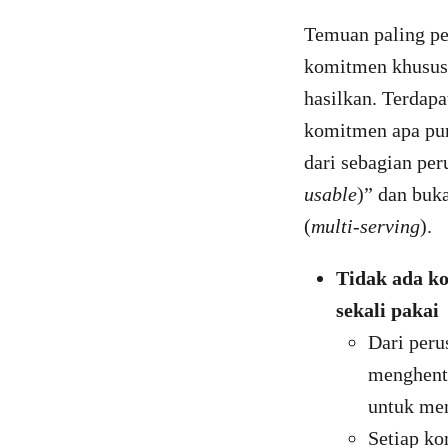
Temuan paling pe
komitmen khusus 
hasilkan. Terdapa
komitmen apa pun
dari sebagian pe
usable
)” dan buk
(
multi-serving
).
Tidak ada k
sekali paka
Dari peru
menghenti
untuk men
Setiap k