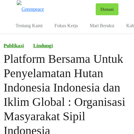
Fo
Donasi
Menu
Tentang Kami
Fokus Kerja
Mari Beraksi
Kab
Publikasi
Lindungi
Platform Bersama Untuk
Penyelamatan Hutan
Indonesia Indonesia dan
Iklim Global : Organisasi
Masyarakat Sipil
Indonesia