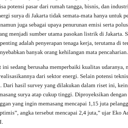
a potensi pasar dari rumah tangga, bisnis, dan industri
rgi surya di Jakarta tidak semata-mata hanya untuk 
 namun juga sebagai upaya penurunan emisi serta polus
ng menjadi sumber utama pasokan listrik di Jakarta. Se
penting adalah penyerapan tenaga kerja, terutama di te
yebabkan banyak orang kehilangan mata pencaharian.
at ini sedang berusaha memperbaiki kualitas udaranya,
ealisasikannya dari sektor energi. Selain potensi teknis
. Dari hasil survey yang dilakukan dalam riset ini, ke
masang surya atap cukup tinggi. Diproyeksikan dengan
nggan yang ingin memasang mencapai 1,15 juta pelang
timis”, angka tersebut mencapai 2,4 juta,” ujar Eko A
I.