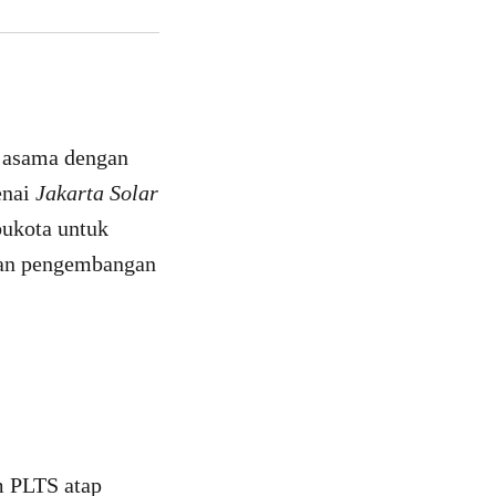
rjasama dengan
enai
Jakarta Solar
ukota untuk
kan pengembangan
m PLTS atap