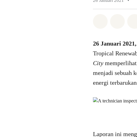
26 Januari 2021
•
Bagikan di 
Bagika
26 Januari 2021,
Tropical Renewab
City
memperlihatk
menjadi sebuah 
energi terbarukan
Laporan ini meng