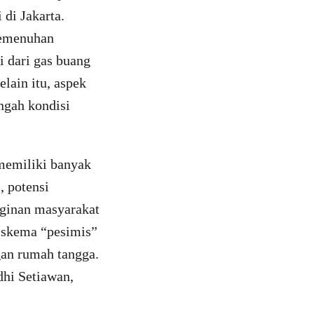
 di Jakarta.
pemenuhan
i dari gas buang
lain itu, aspek
ngah kondisi
 memiliki banyak
, potensi
inginan masyarakat
 skema “pesimis”
gan rumah tangga.
dhi Setiawan,