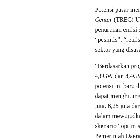
Potensi pasar men
Center
(TREC) Un
penurunan emisi s
“pesimis”, “reali
sektor yang disa
“Berdasarkan proy
4,8GW dan 8,4GW 
potensi ini baru d
dapat menghitung
juta, 6,25 juta d
dalam mewujudkan
skenario “optimis
Pemerintah Daera