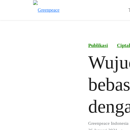
Publikasi
Cipta
Wujud
bebas
denga
Greenpeace Indonesia