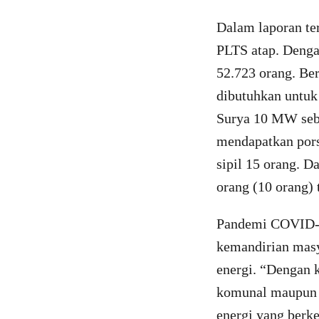
Dalam laporan ter
PLTS atap. Dengan
52.723 orang. Ber
dibutuhkan untuk
Surya 10 MW seba
mendapatkan porsi
sipil 15 orang. D
orang (10 orang) 
Pandemi COVID- 1
kemandirian masy
energi. “Dengan 
komunal maupun i
energi yang berke