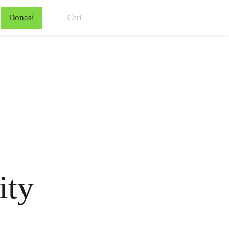
Donasi
Cari
ity