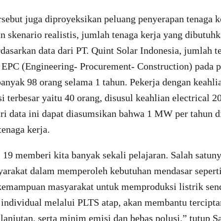
sebut juga diproyeksikan peluang penyerapan tenaga ke
 skenario realistis, jumlah tenaga kerja yang dibutuh
dasarkan data dari PT. Quint Solar Indonesia, jumlah t
 EPC (Engineering- Procurement- Construction) pada 
nyak 98 orang selama 1 tahun. Pekerja dengan keahli
 terbesar yaitu 40 orang, disusul keahlian electrical 2
ari data ini dapat diasumsikan bahwa 1 MW per tahun d
tenaga kerja.
9 memberi kita banyak sekali pelajaran. Salah satuny
arakat dalam memperoleh kebutuhan mendasar sepert
kemampuan masyarakat untuk memproduksi listrik sendi
ndividual melalui PLTS atap, akan membantu tercipta
lanjutan, serta minim emisi dan bebas polusi,” tutup Sat