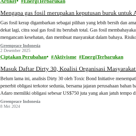
Artikel
EnergiTerbarukan
Mengapa gas fosil merupakan keputusan buruk untuk 
Gas fosil kerap digambarkan sebagai pilihan yang lebih bersih dan am
dekat lagi, citra soal gas fosil itu berubah total. Gas fosil membahaya
mengancam kesehatan, dan membuat masyarakat dalam bahaya. Risikony
pasok — mulai…
Greenpeace Indonesia
2 Desember 2025
Ciptakan Perubahan
Aktivisme
EnergiTerbarukan
Masuk Daftar Dirty 30, Koalisi Organisasi Masyaraka
Belum lama ini, analisis Dirty 30 oleh Toxic Bond Initiative menempa
penerbit obligasi terkotor sedunia, bersama jajaran perusahaan bahan ba
Adaro memiliki obligasi sebesar US$750 juta yang akan jatuh tempo di
Greenpeace Indonesia
8 Mei 2024