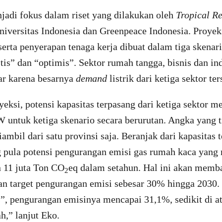
jadi fokus dalam riset yang dilakukan oleh
Tropical R
iversitas Indonesia dan Greenpeace Indonesia. Proyeks
erta penyerapan tenaga kerja dibuat dalam tiga skenari
stis” dan “optimis”. Sektor rumah tangga, bisnis dan in
sar karena besarnya
demand
listrik dari ketiga sektor ter
eksi, potensi kapasitas terpasang dari ketiga sektor 
untuk ketiga skenario secara berurutan. Angka yang t
iambil dari satu provinsi saja. Beranjak dari kapasitas 
 pula potensi pengurangan emisi gas rumah kaca yang
an 11 juta Ton CO
eq dalam setahun. Hal ini akan memba
2
 target pengurangan emisi sebesar 30% hingga 2030.
”, pengurangan emisinya mencapai 31,1%, sedikit di at
h,” lanjut Eko.