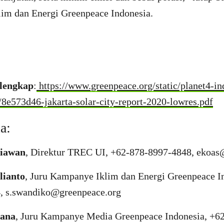
im dan Energi Greenpeace Indonesia.
 lengkap
:
https://www.greenpeace.org/static/planet4-in
/8e573d46-jakarta-solar-city-report-2020-lowres.pdf
a:
tiawan
, Direktur TREC UI, +62-878-8997-4848,
ekoas@
llianto
, Juru Kampanye Iklim dan Energi Greenpeace I
4,
s.swandiko@greenpeace.org
iana
, Juru Kampanye Media Greenpeace Indonesia, +6