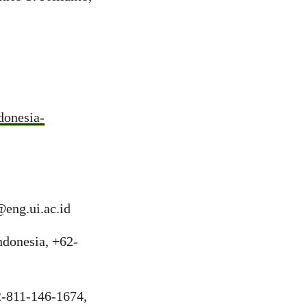
donesia-
eng.ui.ac.id
ndonesia, +62-
2-811-146-1674,