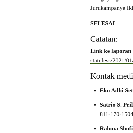
Jurukampanye Ikl
SELESAI
Catatan:
Link ke laporan
stateless/2021/01
Kontak medi
Eko Adhi Se
Satrio S. Pri
811-170-150
Rahma Shof