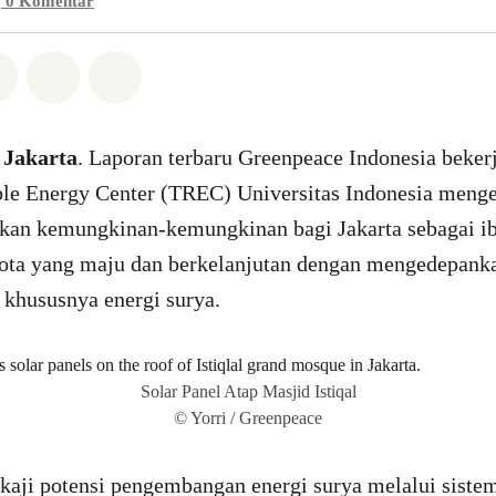
0
Komentar
Whatsapp
n di Facebook
Bagikan di Twitter
Bagikan melalui Email
Share on Bluesky
 Jakarta
. Laporan terbaru Greenpeace Indonesia beke
le Energy Center (TREC) Universitas Indonesia meng
an kemungkinan-kemungkinan bagi Jakarta sebagai ib
kota yang maju dan berkelanjutan dengan mengedepan
 khususnya energi surya.
Solar Panel Atap Masjid Istiqal
© Yorri / Greenpeace
kaji potensi pengembangan energi surya melalui siste