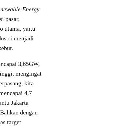
enewable Energy
i pasar,
o utama, yaitu
dustri menjadi
sebut.
mencapai 3,65GW,
inggi, mengingat
terpasang, kita
 mencapai 4,7
ntu Jakarta
 Bahkan dengan
as target