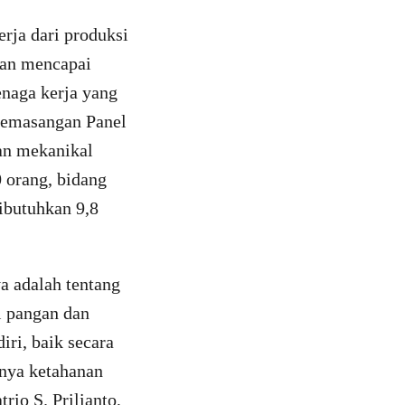
rja dari produksi
kan mencapai
enaga kerja yang
pemasangan Panel
an mekanikal
0 orang, bidang
ibutuhkan 9,8
a adalah tentang
i pangan dan
ri, baik secara
nya ketahanan
rio S. Prilianto,