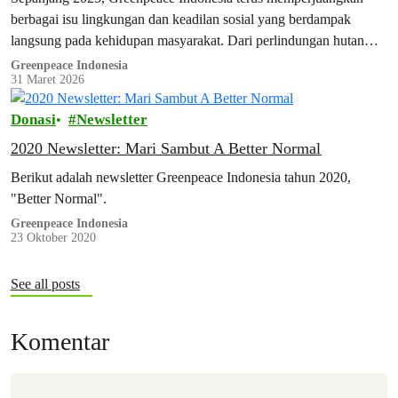
berbagai isu lingkungan dan keadilan sosial yang berdampak
langsung pada kehidupan masyarakat. Dari perlindungan hutan
Papua hingga dukungan bagi komunitas lokal dan pekerja yang
Greenpeace Indonesia
31 Maret 2026
memperjuangkan haknya.
Donasi
Newsletter
2020 Newsletter: Mari Sambut A Better Normal
Berikut adalah newsletter Greenpeace Indonesia tahun 2020,
"Better Normal".
Greenpeace Indonesia
23 Oktober 2020
See all posts
Komentar