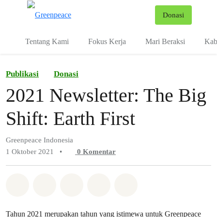
Fo
Donasi
Menu
Tentang Kami
Fokus Kerja
Mari Beraksi
Kab
Publikasi
Donasi
2021 Newsletter: The Big
Shift: Earth First
Greenpeace Indonesia
1 Oktober 2021
•
0
Komentar
Bagikan di Whatsapp
Bagikan di Facebook
Bagikan di Twitter
Bagikan melalui Email
Share on Bluesky
Tahun 2021 merupakan tahun yang istimewa untuk Greenpeace