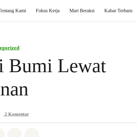
Tentang Kami
Fokus Kerja
Mari Beraksi
Kabar Terbaru
egorized
ai Bumi Lewat
nan
2
Komentar
Whatsapp
n di Facebook
Bagikan di Twitter
Bagikan melalui Email
Share on Bluesky