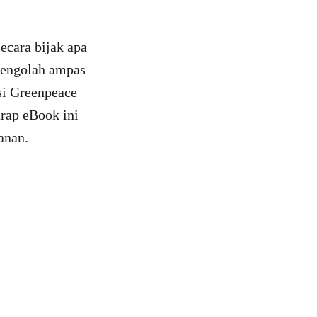
ecara bijak apa
 mengolah ampas
asi Greenpeace
rap eBook ini
anan.