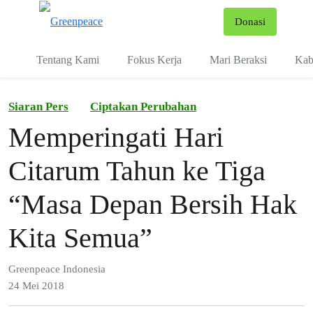
Fo
Donasi
Menu
Tentang Kami
Fokus Kerja
Mari Beraksi
Kab
Siaran Pers
Ciptakan Perubahan
Memperingati Hari
Citarum Tahun ke Tiga
“Masa Depan Bersih Hak
Kita Semua”
Greenpeace Indonesia
24 Mei 2018