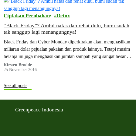
Ciptakan Perubahan
Detox
“Black Friday”? Ambil nafas dan rehat dulu, bumi sudah
tak sanggup lagi menangungnya!
Black Friday dan Cyber Monday diperkirakan akan menghasilkan
miliaran dolar pejualan pakaian dan produk lainnya. Tetapi musim
belanja ini juga menghasilkan jumlah sampah yang sangat besar.
Ini kabar buruk bagi lingkungan.
Kirsten Brodde
25 November 2016
See all posts
Greenpeace Indonesia