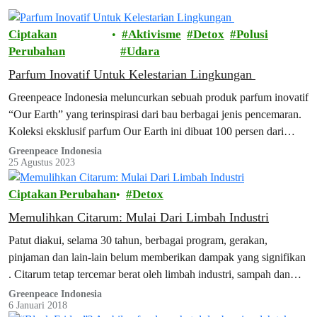
Ciptakan
Aktivisme
Detox
Polusi
Perubahan
Udara
Parfum Inovatif Untuk Kelestarian Lingkungan
Greenpeace Indonesia meluncurkan sebuah produk parfum inovatif
“Our Earth” yang terinspirasi dari bau berbagai jenis pencemaran.
Koleksi eksklusif parfum Our Earth ini dibuat 100 persen dari
bahan-bahan alami. Selama proses pembuatannya tidak ada sedikit
Greenpeace Indonesia
25 Agustus 2023
pun tindakan yang merusak
Ciptakan Perubahan
Detox
Memulihkan Citarum: Mulai Dari Limbah Industri
Patut diakui, selama 30 tahun, berbagai program, gerakan,
pinjaman dan lain-lain belum memberikan dampak yang signifikan
. Citarum tetap tercemar berat oleh limbah industri, sampah dan
limbah rumah tangga.
Greenpeace Indonesia
6 Januari 2018