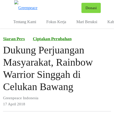
Fo
Donasi
Menu
Tentang Kami
Fokus Kerja
Mari Beraksi
Kab
Siaran Pers
Ciptakan Perubahan
Dukung Perjuangan
Masyarakat, Rainbow
Warrior Singgah di
Celukan Bawang
Greenpeace Indonesia
17 April 2018