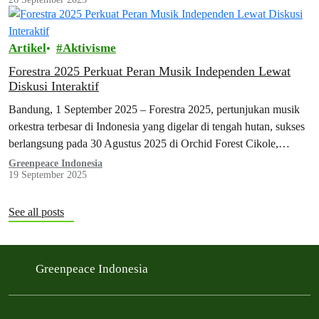
Artikel
Aktivisme
Forestra 2025 Perkuat Peran Musik Independen Lewat
Diskusi Interaktif
Bandung, 1 September 2025 – Forestra 2025, pertunjukan musik
orkestra terbesar di Indonesia yang digelar di tengah hutan, sukses
berlangsung pada 30 Agustus 2025 di Orchid Forest Cikole,
Lembang–Bandung, dengan kehadiran lebih dari 6.000 penonton.
Greenpeace Indonesia
19 September 2025
See all posts
Greenpeace Indonesia