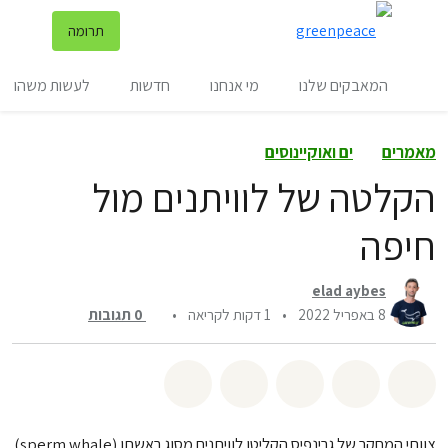
שינ
תרומה
תפריט
המאבקים שלנו
מי אנחנו
חדשות
לעשות משהו
מאמרים
ים ואוקיינוסים
הקלטה של לוויתנים מול
חיפה
elad aybes
8 באפריל 2022
•
1 דקות לקריאה
•
0
תגובות
שיתוף whatsapp
שיתוף facebook
שיתוף twitter
שיתוף email
לשתף בbluesky
צוותי המחקר של גרינפיס הקליטו לוויתנים מסוג ראשתן (sperm whale)