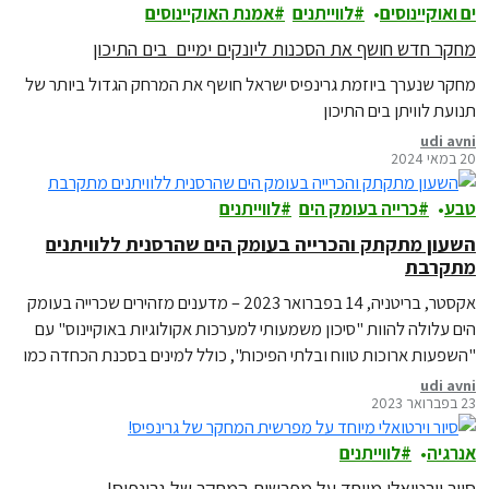
ים ואוקיינוסים
לווייתנים
אמנת האוקיינוסים
מחקר חדש חושף את הסכנות ליונקים ימיים בים התיכון
מחקר שנערך ביוזמת גרינפיס ישראל חושף את המרחק הגדול ביותר של
תנועת לוויתן בים התיכון
udi avni
20 במאי 2024
טבע
כרייה בעומק הים
לווייתנים
השעון מתקתק והכרייה בעומק הים שהרסנית ללוויתנים
מתקרבת
אקסטר, בריטניה, 14 בפברואר 2023 – מדענים מזהירים שכרייה בעומק
הים עלולה להוות "סיכון משמעותי למערכות אקולוגיות באוקיינוס" עם
"השפעות ארוכות טווח ובלתי הפיכות", כולל למינים בסכנת הכחדה כמו
לווייתנים…
udi avni
23 בפברואר 2023
אנרגיה
לווייתנים
סיור וירטואלי מיוחד על מפרשית המחקר של גרינפיס!