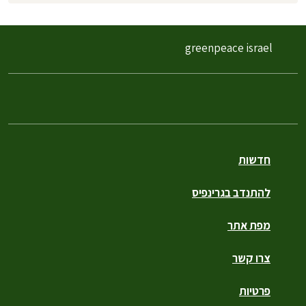
greenpeace israel
חדשות
להתנדב בגרינפיס
מפת אתר
צרו קשר
פרטיות