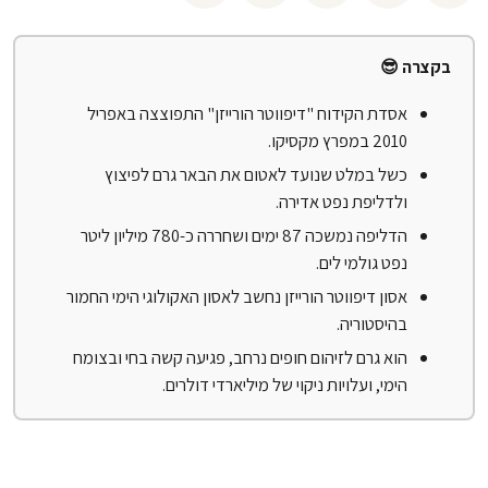
בקצרה 😎
אסדת הקידוח "דיפווטר הורייזן" התפוצצה באפריל
2010 במפרץ מקסיקו.
כשל במלט שנועד לאטום את הבאר גרם לפיצוץ
ולדליפת נפט אדירה.
הדליפה נמשכה 87 ימים ושחררה כ-780 מיליון ליטר
נפט גולמי לים.
אסון דיפווטר הורייזן נחשב לאסון האקולוגי הימי החמור
בהיסטוריה.
הוא גרם לזיהום חופים נרחב, פגיעה קשה בחי ובצומח
הימי, ועלויות ניקוי של מיליארדי דולרים.