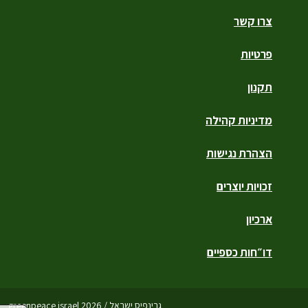
צרו קשר
פרטיות
תקנון
מדיניות קהילה
הצהרת נגישות
זכויות יוצרים
ארכיון
דו״חות כספיים
גרינפיס ישראל / greenpeace israel 2026