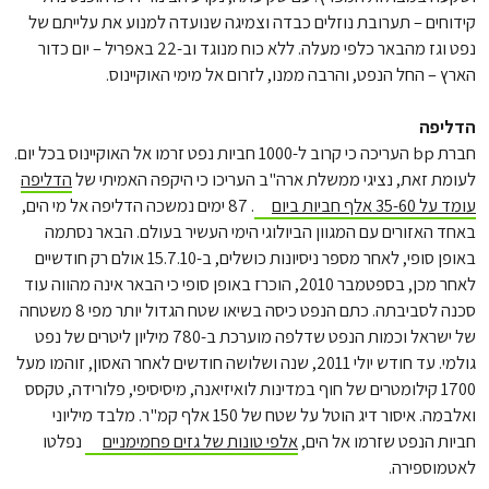
קידוחים – תערובת נוזלים כבדה וצמיגה שנועדה למנוע את עלייתם של
נפט וגז מהבאר כלפי מעלה. ללא כוח מנוגד וב-22 באפריל – יום כדור
הארץ – החל הנפט, והרבה ממנו, לזרום אל מימי האוקיינוס.
הדליפה
חברת bp העריכה כי קרוב ל-1000 חביות נפט זרמו אל האוקיינוס בכל יום.
לעומת זאת, נציגי ממשלת ארה"ב העריכו כי היקפה האמיתי של
הדליפה
עומד על 35-60 אלף חביות ביום
. 87 ימים נמשכה הדליפה אל מי הים,
באחד האזורים עם המגוון הביולוגי הימי העשיר בעולם. הבאר נסתמה
באופן סופי, לאחר מספר ניסיונות כושלים, ב-15.7.10 אולם רק חודשיים
לאחר מכן, בספטמבר 2010, הוכרז באופן סופי כי הבאר אינה מהווה עוד
סכנה לסביבתה. כתם הנפט כיסה בשיאו שטח הגדול יותר מפי 8 משטחה
של ישראל וכמות הנפט שדלפה מוערכת ב-780 מיליון ליטרים של נפט
גולמי. עד חודש יולי 2011, שנה ושלושה חודשים לאחר האסון, זוהמו מעל
1700 קילומטרים של חוף במדינות לואיזיאנה, מיסיסיפי, פלורידה, טקסס
ואלבמה. איסור דיג הוטל על שטח של 150 אלף קמ"ר. מלבד מיליוני
חביות הנפט שזרמו אל הים,
אלפי טונות של גזים פחמימניים
נפלטו
לאטמוספירה.