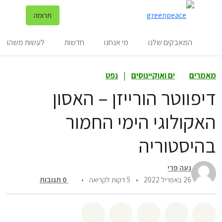
שינ
תרומה
תפריט
המאבקים שלנו
מי אנחנו
חדשות
לעשות משהו
מאמרים
ים ואוקיינוסים
|
נפט
דיפווטר הורייזן – האסון
האקולוגי הימי החמור
בהיסטוריה
נעה פרי
26 באפריל 2022
•
5 דקות לקריאה
•
0
תגובות
שיתוף whatsapp
שיתוף facebook
שיתוף twitter
שיתוף email
לשתף בbluesky