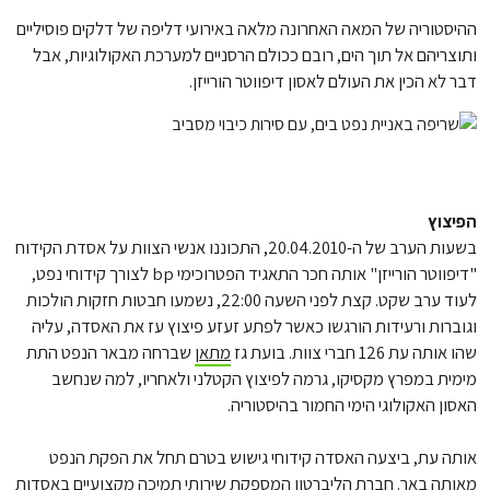
ההיסטוריה של המאה האחרונה מלאה באירועי דליפה של דלקים פוסיליים
ותוצריהם אל תוך הים, רובם ככולם הרסניים למערכת האקולוגיות, אבל
דבר לא הכין את העולם לאסון דיפווטר הורייזן.
הפיצוץ
בשעות הערב של ה-20.04.2010, התכוננו אנשי הצוות על אסדת הקידוח
"דיפווטר הורייזן" אותה חכר התאגיד הפטרוכימי bp לצורך קידוחי נפט,
לעוד ערב שקט. קצת לפני השעה 22:00, נשמעו חבטות חזקות הולכות
וגוברות ורעידות הורגשו כאשר לפתע זעזע פיצוץ עז את האסדה, עליה
שהו אותה עת 126 חברי צוות. בועת גז
מתאן
שברחה מבאר הנפט התת
מימית במפרץ מקסיקו, גרמה לפיצוץ הקטלני ולאחריו, למה שנחשב
האסון האקולוגי הימי החמור בהיסטוריה.
אותה עת, ביצעה האסדה קידוחי גישוש בטרם תחל את הפקת הנפט
מאותה באר. חברת הליברטון המספקת שירותי תמיכה מקצועיים באסדות