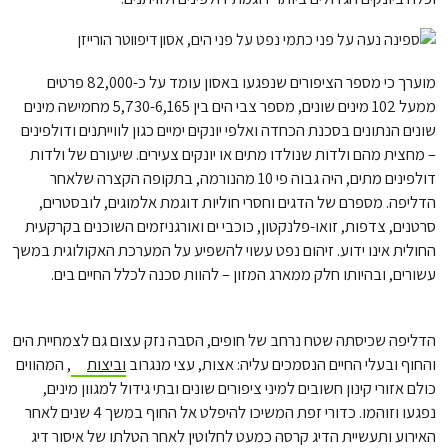
מוערך כי מספר הציפורים שנפגעו באסון עומד על כ-82,000 פרטים
ממעל 102 מינים שונים, מספר צבי הים בין 5,730-6,165 מחמישה מינים
שונים הנתונים בסכנת הכחדה ואלפי יונקים ימיים כגון לווייתנים ודולפינים
– מחצית מהם ולדות שנולדו מתים או יונקים צעירים. שיעורם של ולדות
דולפינים מתים, היה גבוה פי 10 מהנורמה, בתקופה הקצרה שלאחר
הדליפה. מספרם של הדגים וחסרי חוליות דוגמת אלמוגים, לובסטרים,
סרטנים, צדפות, זואו-פלנקטון, כוכבי ים ואורגניזמים השוכנים בקרקעית
החולית אינו ידוע. זיהום נפט עשוי להשפיע על המערכת האקולוגית במשך
עשורים, ובהיותו חלק ממארג המזון – להוות סכנה לכלל החיים בים.
הדליפה שכיסתה שטח נרחב של חופים, הסבה נזק עצום גם לצמחיית הים
והחוף ובעלי החיים הנסמכים עליה: אצות, עצי מנגרוב
וביצות
, המהווים
כולם אזורי קינון חשובים למיני ציפורים שונים ובתי גידול למגוון מינים,
נפגעו וזוהמו. כדורי זפת המשיכו להיפלט אל החוף במשך 4 שנים לאחר
האירוע ותעשיית הדיג קרסה כמעט לחלוטין לאחר הטלתו של איסור דיג