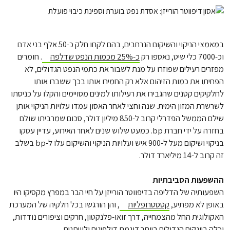
במאמצי הניקוי והשיקום הנרחבים, בהם לקחו חלק כ-50 אלף בני אדם
וכ-7000 כלי שיט, נאספו רק
כ-25% מכמות הנפט שדלפה
. חומרים
מפזרים רעילים שפוזרו על מנת לשבור את כתמי הנפט הגדולים, לא
הפחיתו את כמות הזיהום אלא רק החמירו אותו בכך ששברו אותו
לחלקיקים קטנים שהגבירו את רעילותו למינים מסויימים והקלו על כניסתו
לשרשרת המזון הימית. שנה וחצי לאחר האסון עמדו עלויות הניקוי אותן
שילם הממשל הפדרלי קרוב ל-850 מיליון דולר, סכום שמרביתו שולם
בחזרה על ידי חברת bp. כמעט שלוש שנים לאחר האירוע, עדיין עסקו
בניקוי ושיקום מעל ל-900 איש ועלויות הניקוי והשיקום עלו ל-bp בשלב
זה קרוב ל-14 מיליארד דולר.
ההשפעות הסביבתיות
השפעותיה של הדליפה בדיפווטר הורייזן על חיי הבר במפרץ מקסיקו היו
באופן לא מפתיע,
קטסטרופליות
, והן הורגשו בכל חלקיה של המערכת
האקולוגית החל מהצמחייה, דרך זואו-פלנקטון, חרקים וציפורים נודדות,
וכלה ביונקים הגדולים ביותר דוגמת דולפינים ולוויתנים.