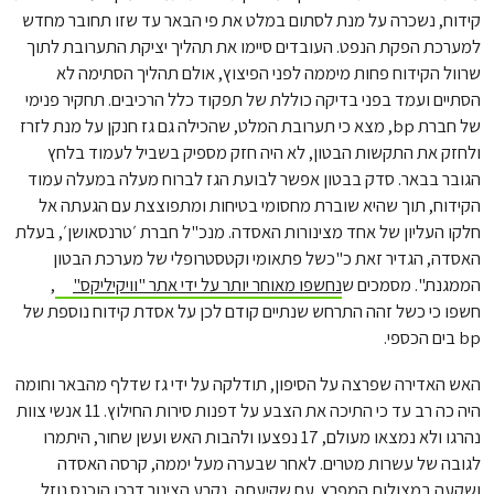
קידוח, נשכרה על מנת לסתום במלט את פי הבאר עד שזו תחובר מחדש
למערכת הפקת הנפט. העובדים סיימו את תהליך יציקת התערובת לתוך
שרוול הקידוח פחות מיממה לפני הפיצוץ, אולם תהליך הסתימה לא
הסתיים ועמד בפני בדיקה כוללת של תפקוד כלל הרכיבים. תחקיר פנימי
של חברת bp, מצא כי תערובת המלט, שהכילה גם גז חנקן על מנת לזרז
ולחזק את התקשות הבטון, לא היה חזק מספיק בשביל לעמוד בלחץ
הגובר בבאר. סדק בבטון אפשר לבועת הגז לברוח מעלה במעלה עמוד
הקידוח, תוך שהיא שוברת מחסומי בטיחות ומתפוצצת עם הגעתה אל
חלקו העליון של אחד מצינורות האסדה. מנכ"ל חברת ׳טרנסאושן׳, בעלת
האסדה, הגדיר זאת כ"כשל פתאומי וקטסטרופלי של מערכת הבטון
הממגנת.". מסמכים ש
נחשפו מאוחר יותר על ידי אתר "וויקיליקס"
,
חשפו כי כשל זהה התרחש שנתיים קודם לכן על אסדת קידוח נוספת של
bp בים הכספי.
האש האדירה שפרצה על הסיפון, תודלקה על ידי גז שדלף מהבאר וחומה
היה כה רב עד כי התיכה את הצבע על דפנות סירות החילוץ. 11 אנשי צוות
נהרגו ולא נמצאו מעולם, 17 נפצעו ולהבות האש ועשן שחור, היתמרו
לגובה של עשרות מטרים. לאחר שבערה מעל יממה, קרסה האסדה
ושקעה במצולות המפרץ. עם שקיעתה, נקרע הצינור דרכו הוכנס נוזל