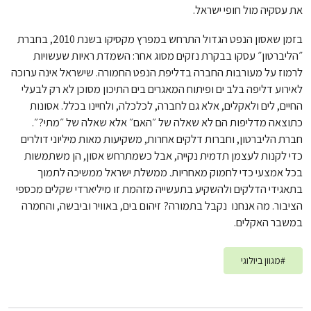
את עסקיה מול חופי ישראל.
בזמן שאסון הנפט הגדול התרחש במפרץ מקסיקו בשנת 2010, בחברת
״הליברטון״ עסקו בבקרת נזקים מסוג אחר: השמדת ראיות שעשויות
לרמוז על מעורבות החברה בדליפת הנפט החמורה. שישראל אינה ערוכה
לאירוע דליפה בלב ים ופיתוח המאגרים בים התיכון מסוכן לא רק לבעלי
החיים, לים ולאקלים, אלא גם לחברה, לכלכלה, ולחיינו בכלל. אסונות
כתוצאה מדליפות הם לא שאלה של ״האם״ אלא שאלה של ״מתי?״.
חברת הליברטון, וחברות דלקים אחרות, משקיעות מאות מיליוני דולרים
כדי לקנות לעצמן תדמית נקייה, אבל כשמתרחש אסון, הן משתמשות
בכל אמצעי כדי לחמוק מאחריות. ממשלת ישראל ממשיכה לתמוך
בתאגידי הדלקים ולהשקיע בתעשייה מזהמת זו מיליארדי שקלים מכספי
הציבור. מה אנחנו נקבל בתמורה? זיהום בים, באוויר וביבשה, והחמרה
במשבר האקלים.
#
מגוון ביולוגי