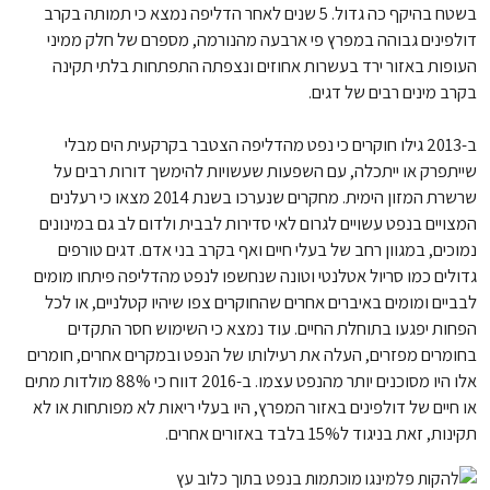
בשטח בהיקף כה גדול. 5 שנים לאחר הדליפה נמצא כי תמותה בקרב
דולפינים גבוהה במפרץ פי ארבעה מהנורמה, מספרם של חלק ממיני
העופות באזור ירד בעשרות אחוזים ונצפתה התפתחות בלתי תקינה
בקרב מינים רבים של דגים.
ב-2013 גילו חוקרים כי נפט מהדליפה הצטבר בקרקעית הים מבלי
שייתפרק או ייתכלה, עם השפעות שעשויות להימשך דורות רבים על
שרשרת המזון הימית. מחקרים שנערכו בשנת 2014 מצאו כי רעלנים
המצויים בנפט עשויים לגרום לאי סדירות לבבית ולדום לב גם במינונים
נמוכים, במגוון רחב של בעלי חיים ואף בקרב בני אדם. דגים טורפים
גדולים כמו סריול אטלנטי וטונה שנחשפו לנפט מהדליפה פיתחו מומים
לבביים ומומים באיברים אחרים שהחוקרים צפו שיהיו קטלניים, או לכל
הפחות יפגעו בתוחלת החיים. עוד נמצא כי השימוש חסר התקדים
בחומרים מפזרים, העלה את רעילותו של הנפט ובמקרים אחרים, חומרים
אלו היו מסוכנים יותר מהנפט עצמו. ב-2016 דווח כי 88% מולדות מתים
או חיים של דולפינים באזור המפרץ, היו בעלי ריאות לא מפותחות או לא
תקינות, זאת בניגוד ל15% בלבד באזורים אחרים.