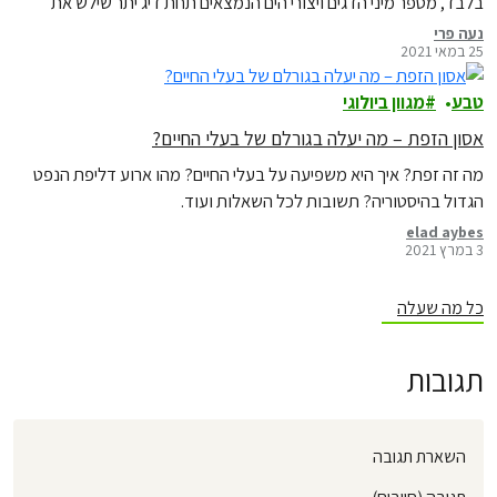
בלבד, מספר מיני הדגים ויצורי הים הנמצאים תחת דיג יתר שילש את
עצמו ויחד עם קידוחי גז ונפט, זיהום, פסולת פלסטיק ושינויי האקלים
נעה פרי
25 במאי 2021
נוצרת "הסערה המושלמת" המעמידה את האוקיינוסים שלנו בסכנה
חמורה. זה הזמן לאמנת…
טבע
מגוון ביולוגי
אסון הזפת – מה יעלה בגורלם של בעלי החיים?
מה זה זפת? איך היא משפיעה על בעלי החיים? מהו ארוע דליפת הנפט
הגדול בהיסטוריה? תשובות לכל השאלות ועוד.
elad aybes
3 במרץ 2021
כל מה שעלה
תגובות
השארת תגובה