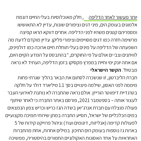
יותר מעשור לאחר הדליפה
, חלק מאוכלוסיות בעלי החיים דוגמת
אלמוגים בעומק הים, מיני דגים וציפורים שונות, עדיין לא התאוששו
ומספריהם קטנים משהיו לפני הדליפה. אחרים דווקא הראו קפיצה
מרשימה חזרה כמו דגים מסויימים וציפורי פליקן. עדיין מוקדם לדעת מה
השפעתה של הדליפה על מינים בעלי תוחלת חיים ארוכה כמו דולפינים,
לוויתנים וצבי ים אולם על פי החוקרים, "בהתבסס על המדע הקיים היום,
אם אתה יונק ימי וחיית במפרץ מקסיקו בזמן הדליפה, העתיד לא נראה
מבטיח".
הקשר הישראלי
חברת הליברטון, זו שנשכרה לסתום את הבאר בהליך שגרתי פחות
מיממה לפני האסון, שילמה פיצויים בסך 1.1 מיליארד דולר על חלקה
בטרגדיית דיפווטר הורייזן. אולם נראה שהחברה לא נותנת לאירועי העבר
לעצור אותה – בספטמבר 2021, פורסם באתר החברה כי לאחר שיתוף
פעולה מוצלח עם חברת אנרג'יאן בשדה הגז כריש וכריש צפון הנמצאים
במים הכלכליים של ישראל, תסייע החברה במתן שירותי תמיכה מקצועיים
לפעולות קדימה (אנליזות, דיגומים ועוד) וניהול פרוייקט קידוח של 5
בארות גז נוספות בעומק הים התיכון. במילים אחרות, אחת מהחברות
האחראיות על אחד האסונות האקולוגיים החמורים בהיסטוריה, ממשיכה