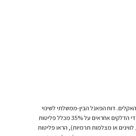
אקלים. דוח הפאנל הבין-ממשלתי לשינוי
האקלים (ipcc) משנת 2021, קבע כי גז המתאן אחראי לבדו להתחממות של כ-0.5 מעלות צלזיוס, וכי תאגידי הדלקים אחראים על 35% מכלל פליטות
ווינים או מצלמות תרמיות), הראו פליטות