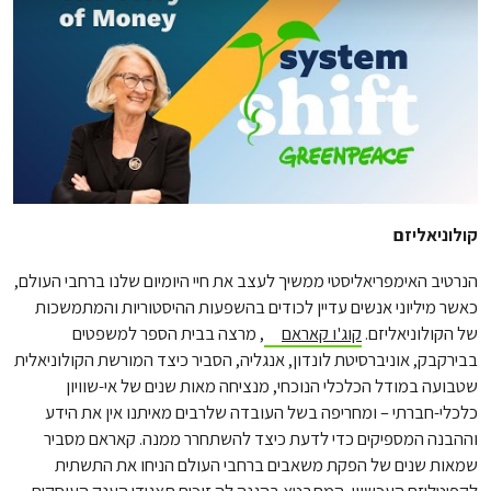
קולוניאליזם
הנרטיב האימפריאליסטי ממשיך לעצב את חיי היומיום שלנו ברחבי העולם,
כאשר מיליוני אנשים עדיין לכודים בהשפעות ההיסטוריות והמתמשכות
של הקולוניאליזם.
קוג'ו קאראם
, מרצה בבית הספר למשפטים
בבירקבק, אוניברסיטת לונדון, אנגליה, הסביר כיצד המורשת הקולוניאלית
שטבועה במודל הכלכלי הנוכחי, מנציחה מאות שנים של אי-שוויון
כלכלי-חברתי – ומחריפה בשל העובדה שלרבים מאיתנו אין את הידע
וההבנה המספיקים כדי לדעת כיצד להשתחרר ממנה. קאראם מסביר
שמאות שנים של הפקת משאבים ברחבי העולם הניחו את התשתית
לקפיטליזם העכשווי, המתבטא בהגנה לה זוכים תאגידי הענק העוסקים