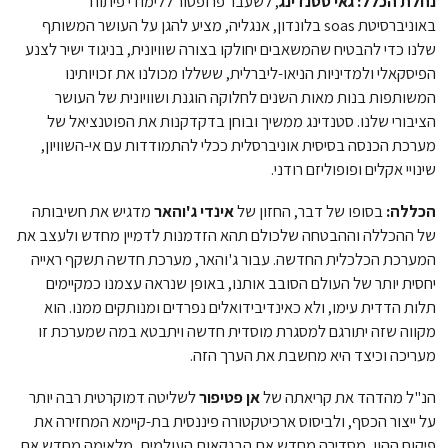
נחלת הכלל: גאי סטנדינג
, לשעבר פרופסור ללימודי פיתוח
באוניברסיטת soas בלונדון, אנגליה, מציע להגן על העושר המשותף
שלנו כדי להבטיח שהמשאבים יחולקו בצורה שוויונית, בניגוד ישיר לצנע
הפיסקאלי ולמדיניות הניאו-ליברלית, ששללו מכולנו את זכויותינו
המשותפות בנות מאות השנים לחלוקה הוגנת ושוויונית של העושר
הציבורי שלנו. סטנדינג ממשיך ובוחן בדקדקנות את הפוטנציאל של
מערכת הכנסה בסיסית אוניברסלית ככלי להתמודדות עם אי-השוויון,
שינויי אקלים ופופוליזם רודני.
הכללה:
בסופו של דבר, החזון של
אינדי ג'והאר
מדגיש את חשיבותה
של ההכללה וההבטחה שלכולם תהא הזדמנות לדמיין מחדש ולעצב את
המערכת הכלכלית החדשה. עבור ג'והאר, מערכת חדשה תשקף ראייה
יחסית יותר של העולם הסובב אותנו, באופן שנראה עצמנו כמקיימים
תלות הדדית עימו, ולא כאינדיבידואלים נפרדים ומנותקים ממנו. הוא
מקווה שזה יתורגם למסגרת מוסדית חדשה ויתבטא במה שמערכת זו
מעריכה וכיצד היא מחשבת את הערך הזה.
הנ"ל מהדהד את קריאתה של
אן פטיפור
לשליטה דמוקרטית רבה יותר
על ייצור הכסף, ולביסוס ארכיטקטורה פיננסית בת-קיימא המחזירה את
פיקוח ההון, מסדירה מחדש את הבנקאות העולמית, מלאימה מחדש את