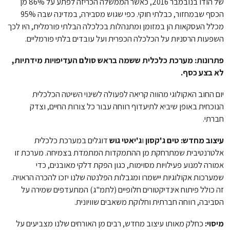
של הודו בנובמבר 2016, כאשר הממשלה הכריזה לפתע על 86% מן
הכסף שבמחזור, כבלתי חוקי. כפי שגוש מסבירה, במדינה שבה 95%
מכלל העסקאות הן במזומן ומתנהלות בכלכלה הבלתי פורמלית, היו לכך
השפעות הרסניות על הכלכלה הכפרית ועל עובדים בלתי פורמליים.
פתרונות: מערכת כלכלית ששמה בראש סולם העדיפויות מידתיות,
לא בצע כסף.
יום החוב האקולוגי מהווה קריאה לפעולה לשינוי השיטה הכלכלית
הנוכחית באופן שיביא לתיעדוף רווחה עבור כל צורות החיים, וצדק
חברתי.
עיצוב מחדש: טים ג'קסון
ו
ג'יאטי גוש
דוגלים במערכת כלכלית
אלטרנטיבית שמתרחקת מן ההתמקדות המתמדת בצמיחה. מערכת זו
אמורה למנוע פעילויות מסוימות, כגון הפקת דלקי מאובנים, כדי
שמערכות אקולוגיות יישמרו ומגבלות הפלנטה שלנו יזכו להכרה הראויה.
זה כולל פיתוח אינדיקטורים חלופיים (לתמ"ג) המתעדפים שמירה על
הסביבה, רווחה חברתית וחלוקת משאבים שוויונית.
מיסוי:
כחלק מאותו עיצוב מחדש, רבים מן האורחים שלנו מצביעים על