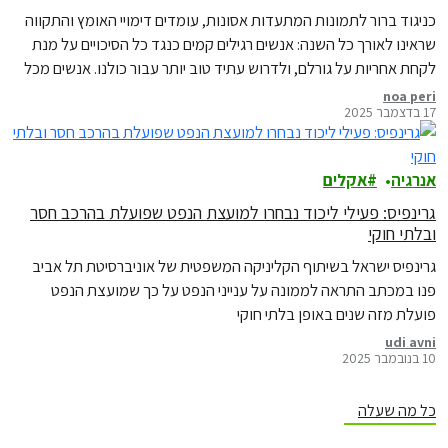
כניגוד ברור לתמונות המתעדות אסונות, עומדים דימויי האומץ והתקווה
שראינו לאורך כל השנה: אנשים רגילים קמים כנגד כל הסיכויים על מנת
לקחת אחריות על גורלם, ולדרוש עתיד טוב יותר עבור כולנו. אנשים מכל
רחבי העולם, כולל תאילנד, סרי לנקה, מקסיקו, קמרון, רומניה, ברזיל,
noa peri
17 בדצמבר 2025
הפיליפינים וקניה, בחרו לחפש פתרונות ולדרוש פיצויים ממזהמים שניצלו
זה מכבר את…
אנרגיה
אקלים
גרינפיס: פעילי ליכוד נבחרו למועצת הנפט שפועלת בהרכב חסר
ובלתי חוקי
גרינפיס ישראל בשיתוף הקליניקה המשפטית של אוניברסיטת תל אביב
פנו במכתב התראה לממונה על ענייני הנפט על כך שמועצת הנפט
פועלת מזה שנים באופן בלתי חוקי
udi avni
10 בנובמבר 2025
כל מה שעלה