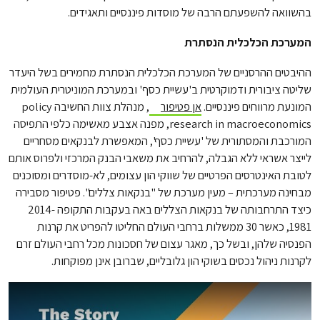
בהשוואה להשפעתם הרבה של מוסדות פיננסיים ותאגידים.
המערכת הכלכלית הנסתרת
ההיבטים ההרסניים של המערכת הכלכלית הנסתרת מחמירים בשל היעדר
שליטה ציבורית ודמוקרטית ב'עשיית כסף' ובמערכת המוניטרית העולמית
המונעת מרווחים פיננסיים.
אן פטיפור
, מנהלת צוות החשיבה policy
research in macroeconomics, מפנה אצבע מאשימה כלפי התפיסה
המורכבת והמסתורית של 'עשיית כסף', המאפשרת לבנקאים מסחריים
לייצר אשראי ללא הגבלה, להרחיב את משאבי הבנק המרכזי ולפרוס אותם
לטובת האינטרסים הפרטיים של שווקי הון עצומים, לא-מוסדרים ומסוכנים
מבחינה מערכתית – מעין מערכת של "בנקאות צללים". פטיפור מסבירה
כיצד התרחבותה של בנקאות הצללים באה בעקבות התקופה 2014-
1981, כאשר 30 ממשלות ברחבי העולם החליטו להפריט את קרנות
הפנסיה שלהן, ובשל כך, מאגר עצום של חסכונות מכל רחבי העולם זרם
לקרנות ניהול נכסים בשוקי הון גלובליים, שברובן אינן מפוקחות.