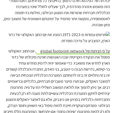
יכולתה של הפלנטה שלנו לתמוך בחיים על כל צורותיהם. היום הסמלי
הזה משמש אזהרה מהדהדת, לכך שעלינו לחולל שינוי במערכת
הכלכלית-חברתית שהורסת את המגוון הביולוגי, פולטת גזי חממה
לאטמוספירה, ומקשה יותר מתמיד על זמינותם השוויונית של משאבי מים,
מזון ואנרגיה.
על פי הניתוח של global footprint network
, יום החוב האקולוגי
מסמל את הנקודה הקריטית שבה האנושות חורגת מיכולתו של כדור
הארץ לחדש את משאביו. כדי שאפשר יהיה לדמיין מחדש עתיד
בר-קיימא, נדרשת הבנה כי הטבע, בני האדם, החברה והכלכלה קשורים
זה בזה ותלויים זה בזה לרווחתם. המערכת הכלכלית הנוכחית הביאה
למשבר האקלים, שבתורו מייצר משברים חברתיים, כלכליים ובריאותיים
רבים. אך ניתן להפוך את לולאת המשוב השלילי הזו על פיה. פתרונות
יצירתיים לתיקון המערכת הכלכלית עשויים לתת מענה לא רק לבעיות
החברתיות-כלכליות בפניהן אנו ניצבים, אלא גם לאתגרי האקלים והמגוון
הביולוגי. מטרתם העיקרית חייבת להיות טיפול באי-השוויון וחוסר הצדק,
ולא רק להיות פתרונות 'שיהיה-נחמד-אם-יתרחשו'. הפתרונות הללו חייבים