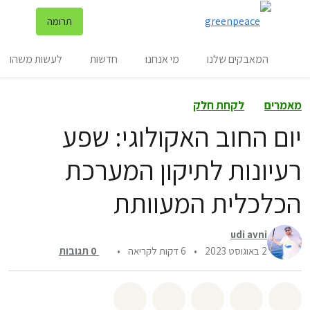
שינ
תרומה
תפריט
המאבקים שלנו
מי אנחנו
חדשות
לעשות משהו
מאמרים
לקחת חלק
יום החוב האקולוגי: שפע
רעיונות לתיקון המערכת
הכלכלית המעוותת
udi avni
2 באוגוסט 2023
•
6 דקות לקריאה
•
0
תגובות
שיתוף whatsapp
שיתוף facebook
שיתוף twitter
שיתוף email
לשתף בbluesky