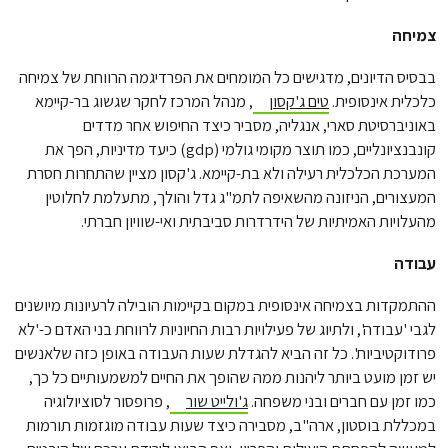
צמיחה
בבסיס הדיונים, מדגישים כל המומחים את הפרדיגמה הרווחת של צמיחה
כלכלית אינסופית.
טים ג'קסון
, מנהל המרכז לחקר שגשוג בר-קיימא
באוניברסיטת סארי, אנגליה, מסביר כיצד החיפוש אחר מדדים
קונבנציונליים, כמו תוצר מקומי גולמי (gdp) כיעד מדיניות, הפך את
המערכת הכלכלית רעילה ולא בת-קיימא. ג'קסון מציין שהתחרות חסרת
המעצורים, הניזונה מהשאיפה לתמ"ג גדל והולך, מתעלמת לחלוטין
מהעלויות האמיתיות של הידרדרות סביבתית ואי-שוויון חברתי.
עבודה
ההתמקדות בצמיחה אינסופית במקום בקיימות הובילה לרעיונות מיושנים
לגבי 'עבודה', ולתיוג של פעילויות רבות החיוניות לרווחת בני האדם כ-'לא
פרודוקטיביות'. כל זה הביא להגדלת שעות העבודה באופן כזה שלאנשים
יש זמן מועט ביותר ליהנות ממה שהופך את החיים למשמעותיים כל כך,
כמו זמן עם חברים ובני משפחה.
ג'ולייט שור
, פרופסור לסוציולוגיה
במכללת בוסטון, ארה"ב, מסבירה כיצד שעות עבודה מוגזמות תורמות