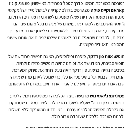
רפורמה במערכת המיסוי כדרך לטפל במהירות באי-שוויון פוגעני.
קוג'ו
קאראם
ו
קייט פיקט
מצטרפים בקולם לקריאה לביטול מיידי של מקלטי
מס, והסרת מעטה הסודיות שאלו מעניקים לשחקני התאגידים הגדולים.
ג'יאטי גוש
מציעה למסות את עושרם של אנשים בכל מקום שבו הם
מחזיקים בו, לארגן רישומי נכסים בינלאומיים כדי לשתף את המידע בין
מדינות, ולהבטיח שתאגידים רב-לאומיים ישלמו לפחות את אותם שיעורי
המס כמו תאגידים מקומיים.
חופש: אווה פון רדקר
, סופרת ופילוסופית, מציגה תפישה מחודשת של
חופש סביבתי, המדגישה את זכותנו להיות חופשיים מזיהום ולחיות
בסביבה נקייה ובריאה. פון רדקר רואה בעיני רוחה את פירוק המערכת
הנוכחית, שבנויה על בסיס פטריארכלי, כדי שנוכל לארגן מחדש את הדרך
שבה אנו חיים באופן שיסייע לנו להעריך את החיים, במקום להרוס אותם.
פמיניזם: ג'יאטי גוש
מדגישה כיצד הכלכלה הפמיניסטית יכולה לסייע
בזיהוי ה"בטן הרכה" שעליה נשענת הכלכלה, וליצור מסגרת שמחזקת
את כלכלת הטיפול הבלתי מוערכת – במיוחד זו המוענקת ללא תשלום –
ולבנות מערכת כלכלית שעובדת עבור כולם.