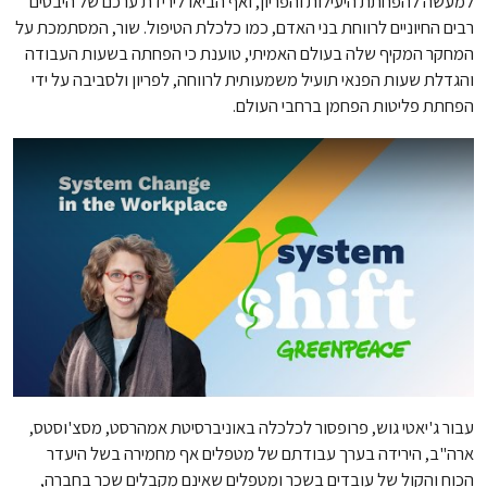
למעשה ​​להפחתת היעילות והפריון, ואף הביאו לירידת ערכם של היבטים
רבים החיוניים לרווחת בני האדם, כמו כלכלת הטיפול. שור, המסתמכת על
המחקר המקיף שלה בעולם האמיתי, טוענת כי הפחתה בשעות העבודה
והגדלת שעות הפנאי תועיל משמעותית לרווחה, לפריון ולסביבה על ידי
הפחתת פליטות הפחמן ברחבי העולם.
עבור ג'יאטי גוש, פרופסור לכלכלה באוניברסיטת אמהרסט, מסצ'וסטס,
ארה"ב, הירידה בערך עבודתם של מטפלים אף מחמירה בשל היעדר
הכוח והקול של עובדים בשכר ומטפלים שאינם מקבלים שכר בחברה,