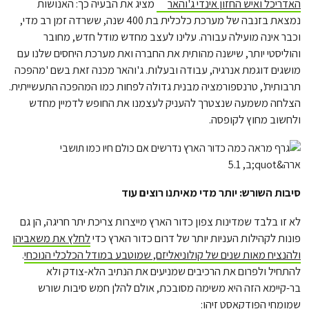
האדריכל ואיש החזון אינדי ג'והאר
מציג את הבעיה כך: האנושות
נמצאת בזנבה של מערכת כלכלית בת 400 שנה, ששרדה זמן רב מדי,
וכבר אינה מועילה עבורה. עלינו לעצב מחדש מודל חדש, מחובר
והוליסטי יותר, שישנה מהותית את החברה ואת מערכת היחסים שלנו עם
מושגים דוגמת אנרגיה, עבודה ובעלות. ג'והאר מכנה זאת בשם 'מהפכה
תרבותית', טרנספורמציה מבנית גדולה לפחות כמו המהפכה התעשייתית.
הצלחה משמעה שנצטרך להעניק לעצמנו את החופש לדמיין מחדש
ולחשוב מחוץ לקופסה.
סיבות השורש: יותר מדי מאיתנו רוצים עוד
לא זו בלבד שמדינות צפון כדור הארץ מייצרות צריכת יתר חריגה, הן גם
פונות לקהילות העניות יותר של דרום כדור הארץ כדי
לחלץ את משאביהן
ולהנציח מאות שנים של קולוניאליזם, שמוטבע במודל הכלכלי הנוכחי
.
להתחיל ולפרום את הרכיבים שמניעים את הנתיב הלא-צודק ולא
בר-קיימא הזה היא משימה מסובכת, אולם להלן חמש סיבות שורש
שמומחי הפודקאסט זיהו: