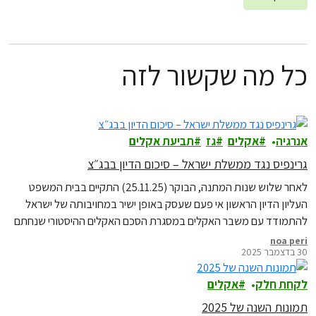
כל מה שקשור לזה
אנרגיה
אקלים
גז
תביעת אקלים
גרינפיס נגד ממשלת ישראל – סיכום הדיון בבג״צ
לאחר שלוש שנות המתנה, הבוקר (25.11.25) התקיים בבית המשפט
העליון הדיון הראשון אי פעם שעסק באופן ישיר במחויבותה של ישראל
להתמודד עם משבר האקלים במסגרת הסכם האקלים ההיסטורי שנחתם
בפריז בשנת 2015. ישראל התחייבה במסגרתו לצמצום פליטות גזי חממה
noa peri
30 בדצמבר 2025
ולקביעת יעדי הפחתה לשנת 2030 ולשנת 2050. הדיון התקיים בפני
הרכב השופטים נעם סולברג, דוד מינץ…
לקחת חלק
אקלים
תמונות השנה של 2025