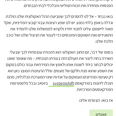
הפנסיות ומחזירה את הכוח הפוליטי והכלכלי לבתי הנבחרים.
בואו נבחר – אל לנו להסכים לכך שטביעת הרגל האקולוגית שלנו הולכת
וגדלה באופן בלתי נמנע. יש לנו שפע רעיונות עבור קובעי המדיניות, שקל
מאוד ליישמם. עלינו לחבור יחדיו ולקרוא לממשלות שלנו להסדיר את
התאגידים ואת השווקים הפיננסיים כדי לעצור את הניצול שלנו ושל כוכב
הלכת שלנו.
בסופו של דבר, יום החוב האקולוגי הוא תזכורת עוצמתית לכך שבעלי
השררה בחרו ליצור את העולם הזה בצורתו הנוכחית – מה שאומר שאנו
יכולים לבחור ביחד לשנות אותו ולאמץ את המידתיות עבור כולם במקום
את השפע שהוא מנת חלקם של מעטים. שלל הרעיונות המוצג כאן הוא
רק טעימה מהדיונים העמוקים על אודות שינוי המערכת הכלכלית, מהם
תוכלו ליהנות בפודקאסט
systemshift
ביוטיוב ובכל פלטפורמות
הפודקאסטים המרכזיות.
אז בואו. הצטרפו אלינו.
#
אקלים