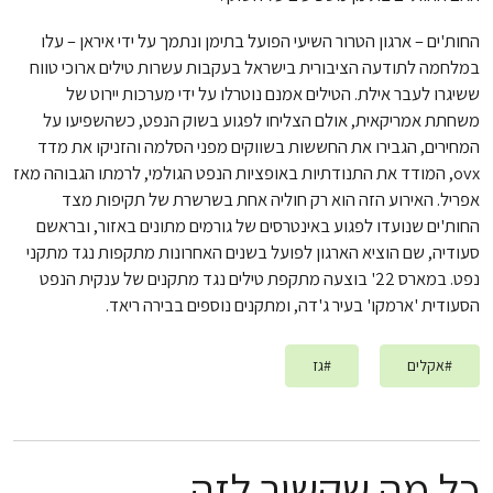
החות'ים – ארגון הטרור השיעי הפועל בתימן ונתמך על ידי איראן – עלו
במלחמה לתודעה הציבורית בישראל בעקבות עשרות טילים ארוכי טווח
ששיגרו לעבר אילת. הטילים אמנם נוטרלו על ידי מערכות יירוט של
משחתת אמריקאית, אולם הצליחו לפגוע בשוק הנפט, כשהשפיעו על
המחירים, הגבירו את החששות בשווקים מפני הסלמה והזניקו את מדד
ovx, המודד את התנודתיות באופציות הנפט הגולמי, לרמתו הגבוהה מאז
אפריל. האירוע הזה הוא רק חוליה אחת בשרשרת של תקיפות מצד
החות'ים שנועדו לפגוע באינטרסים של גורמים מתונים באזור, ובראשם
סעודיה, שם הוציא הארגון לפועל בשנים האחרונות מתקפות נגד מתקני
נפט. במארס 22' בוצעה מתקפת טילים נגד מתקנים של ענקית הנפט
הסעודית 'ארמקו' בעיר ג'דה, ומתקנים נוספים בבירה ריאד.
#
אקלים
#
גז
כל מה שקשור לזה