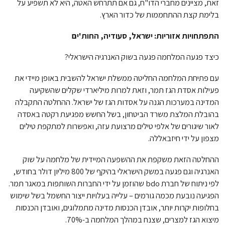
זאת, מציינים מחברי הדו"ח, גם אם תתרחש האטה, היא לא תשפיע על
בלימת קצת ההתחממות של כדור הארץ.
התפתחויות אזוריות: ישראל, סעודיה, החות'ים
כיצד פגעה המלחמה פגעה בשוק האנרגיה הישראלי?
עם פתיחת המלחמה החליטה ממשלת ישראל להשבית באופן מיידי את
פעילות אסדת הגז תמר, וזאת למרות מיליארדי שקלים שהשקיעה
המדינה במערכות הגנה על אסדות הגז של ישראל. ההחלטה התקבלה
בהובלת המלצת משרד הביטחון, בשל החשש מפגיעת רקטה באסדה
לאור שיגורים של אלפי טילים מרצועת עזה, ואפשרות למתקפת טילים
מצפון על ידי חיזבאללה.
ההחלטה הזאת משקפת את ההשפעה המיידית של מלחמה על שוק
האנרגיה וגם פגעה במשק הישראלי בהיקף של 800 מיליון דולר בחודש,
לפי ניתוח של חברת bdo שהוזמן על ידי החברות השותפות במאגר תמר.
הפגיעה נובעת מכמה גורמים – עלייה בעלויות ייצור החשמל בשל שימוש
בחלופות יקרות יותר, אובדן הכנסות מדינה מתמלוגים, ואובדן הכנסות
מיצוא הגז למצרים, שצנח במהלך המלחמה ב-70%.