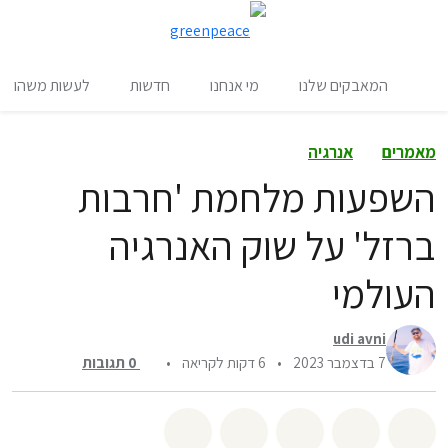
שינו
תפריט
המאבקים שלנו
מי אנחנו
חדשות
לעשות משהו
מאמרים
אנרגיה
השפעות מלחמת 'חרבות
ברזל' על שוק האנרגיה
העולמי
udi avni
7 בדצמבר 2023
•
6 דקות לקריאה
•
0
תגובות
שיתוף whatsapp
שיתוף facebook
שיתוף twitter
שיתוף email
לשתף בbluesky