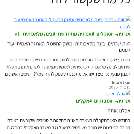
אנרגיה
אקלים
אנרגיה מתחדשת
בינה מלאכותית - ai
חוות שרתים, בינה מלאכותית ומשק החשמל: האתגר האמיתי עוד
לפנינו
בשבוע שעבר אישרה הכנסת תיקון לחוק התכנון והבנייה, המגדיר חוות
שרתים לבינה מלאכותית כתשתית לאומית ומאפשר לקדם אותן במסלול
תכנון מואץ. אז כיצד ישראל מתכננת לספק להן חשמל? רשמים ראשונים
מדיון מקצועי בנושא
hila etkin
15 ביולי 2026
אנרגיה
מבזקים
אקלים
אכלנו אותה
בחודש מאי התקבלה בעצרת האו״ם החלטה היסטורית שקובעת בצורה
ברורה: למדינות יש חובה משפטית לפעול נגד משבר האקלים! בהחלטה