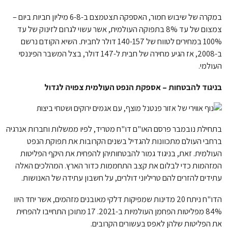
במקרה של שיבוש חמור, האספקה תצטמצם ב-6-8 מיליון חביות ביום –
צמצום של עד 8% בתפוקה העולמית, אשר עשוי לגרום לזינוק של עד
100% במחירים לטווח של 140-157 דולר לחבית. השיא הקודם נרשם
ב-2008, אז הגיע מחירה של חבית ל-147 דולר, בצל המשבר הפיננסי
העולמי.
בניגוד להבטחות – אספקת הנפט העולמית צפויה לגדול
בתחילת נובמבר פרסם האו"ם דו"ח מטריד, לפיו ממשלות וחברות אנרגיה
ברחבי העולם מתכוונות להגדיל בשנים הקרובות את תפוקת הנפט
העולמית. זאת, בניגוד גמור להבטחותיהן להפחית את היקף הפליטות
המזהמות כדי לבלום את קצב התחממות כדור הארץ. המהלכים האלה
עתידים להזרים להם טריליוני דולרים, על חשבון עתידה של האנושות.
הדו"ח ניתח 20 מדינות שמפיקות דלקי מאובנים מזהמים, אשר יחד היוו
84% מפליטות הפחמן העולמיות ב-2021. 17 מתוכן התחייבו להפחית
את הפליטות שלהן לאפס בעשורים הקרובים.