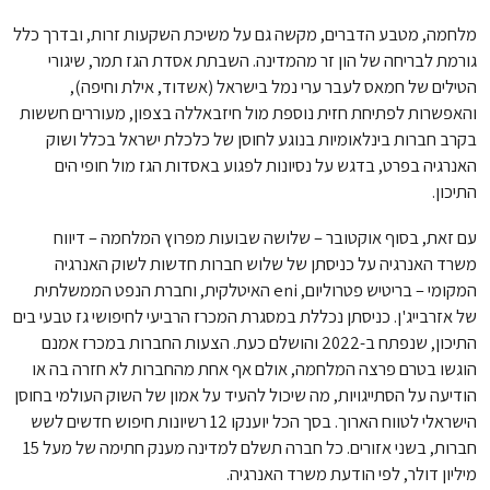
מלחמה, מטבע הדברים, מקשה גם על משיכת השקעות זרות, ובדרך כלל
גורמת לבריחה של הון זר מהמדינה. השבתת אסדת הגז תמר, שיגורי
הטילים של חמאס לעבר ערי נמל בישראל (אשדוד, אילת וחיפה),
והאפשרות לפתיחת חזית נוספת מול חיזבאללה בצפון, מעוררים חששות
בקרב חברות בינלאומיות בנוגע לחוסן של כלכלת ישראל בכלל ושוק
האנרגיה בפרט, בדגש על נסיונות לפגוע באסדות הגז מול חופי הים
התיכון.
עם זאת, בסוף אוקטובר – שלושה שבועות מפרוץ המלחמה – דיווח
משרד האנרגיה על כניסתן של שלוש חברות חדשות לשוק האנרגיה
המקומי – בריטיש פטרוליום, eni האיטלקית, וחברת הנפט הממשלתית
של אזרבייג'ן. כניסתן נכללת במסגרת המכרז הרביעי לחיפושי גז טבעי בים
התיכון, שנפתח ב-2022 והושלם כעת. הצעות החברות במכרז אמנם
הוגשו בטרם פרצה המלחמה, אולם אף אחת מהחברות לא חזרה בה או
הודיעה על הסתייגויות, מה שיכול להעיד על אמון של השוק העולמי בחוסן
הישראלי לטווח הארוך. בסך הכל יוענקו 12 רשיונות חיפוש חדשים לשש
חברות, בשני אזורים. כל חברה תשלם למדינה מענק חתימה של מעל 15
מיליון דולר, לפי הודעת משרד האנרגיה.