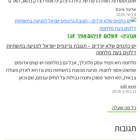
שמבוססת על חוות הדעת של בית הדין הבינלאומי לצדק בהאג, האו״ם
למעשה אומר, לראשונה, בצורה מאוד ברורה, שמדינות שלא פועלות
אלעד איבס
4 ביוני 2026
מספיק נגד משבר האקלים עלולות להפר את המשפט הבינלאומי, ואף
לשאת
אנרגיה
שלום
זיהום אוויר
גז
יש כתמים שלא יורדים – תגובת גרינפיס ישראל לפגיעה בתשתיות
דלקים בעת מלחמה
מלחמה היא תמיד עסק מלוכלך, אבל גם במלחמה יש קווים אדומים
שפשוט אסור לחצות. פגיעה מכוונת בתשתיות נפט וגז היא לא רק פעולה
צבאית, היא הימור מסוכן וחוצה גבולות על החיים עצמם, שם וכאן.
udi avni
11 במרץ 2026
כל מה שעלה
תגובות