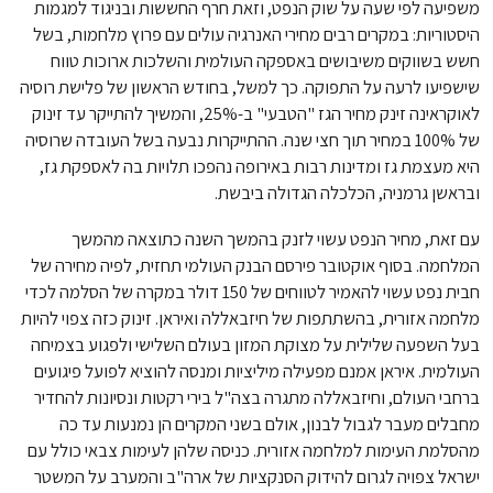
משפיעה לפי שעה על שוק הנפט, וזאת חרף החששות ובניגוד למגמות
היסטוריות: במקרים רבים מחירי האנרגיה עולים עם פרוץ מלחמות, בשל
חשש בשווקים משיבושים באספקה העולמית והשלכות ארוכות טווח
שישפיעו לרעה על התפוקה. כך למשל, בחודש הראשון של פלישת רוסיה
לאוקראינה זינק מחיר הגז "הטבעי" ב-25%, והמשיך להתייקר עד זינוק
של 100% במחיר תוך חצי שנה. ההתייקרות נבעה בשל העובדה שרוסיה
היא מעצמת גז ומדינות רבות באירופה נהפכו תלויות בה לאספקת גז,
ובראשן גרמניה, הכלכלה הגדולה ביבשת.
עם זאת, מחיר הנפט עשוי לזנק בהמשך השנה כתוצאה מהמשך
המלחמה. בסוף אוקטובר פירסם הבנק העולמי תחזית, לפיה מחירה של
חבית נפט עשוי להאמיר לטווחים של 150 דולר במקרה של הסלמה לכדי
מלחמה אזורית, בהשתתפות של חיזבאללה ואיראן. זינוק כזה צפוי להיות
בעל השפעה שלילית על מצוקת המזון בעולם השלישי ולפגוע בצמיחה
העולמית. איראן אמנם מפעילה מיליציות ומנסה להוציא לפועל פיגועים
ברחבי העולם, וחיזבאללה מתגרה בצה"ל בירי רקטות ונסיונות להחדיר
מחבלים מעבר לגבול לבנון, אולם בשני המקרים הן נמנעות עד כה
מהסלמת העימות למלחמה אזורית. כניסה שלהן לעימות צבאי כולל עם
ישראל צפויה לגרום להידוק הסנקציות של ארה"ב והמערב על המשטר