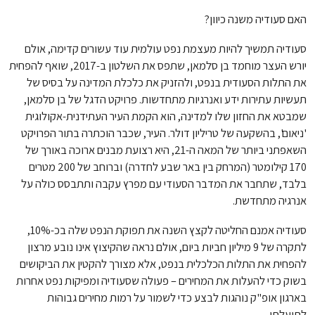
האם סעודיה משנה כיוון?
סעודיה תמשיך להיות מעצמת נפט עולמית עוד עשורים קדימה, אולם
יורש העצר מוחמד בן סלמאן, שתפס את השלטון ב-2017, שואף להפחית
את התלות הסעודית בנפט, ולהזניק את כלכלת המדינה על בסיס של
תעשיות עתירות ידע ואנרגיות מתחדשות. פרויקט הדגל של בן סלמאן,
שמבטא את החזון שלו למדינה, הוא הקמת העיר העתידנית-אקולוגית
'ניאום', בהשקעה של טריליון דולר. העיר, שכבר הוכתרה בתור הפרויקט
השאפתני ביותר של המאה ה-21, היא רצועת מבנים ארוכה באורך של
170 קילומטר (המרחק בין באר שבע לחדרה) וברוחב של 200 מטרים
בלבד, שתחבר את המדבר הסעודי עם מפרץ עקבה ותתבסס כולה על
אנרגיה מתחדשת.
סעודיה אמנם החליטה לקצץ השנה את תפוקת הנפט שלה בכ-10%,
לתקרה של 9 מיליון חביות ביום, אולם נראה שהקיצוץ אינו נובע מרצון
להפחית את התלות הכלכלית בנפט, אלא מצורך להקטין את הביקושים
בשוק כדי להעלות את המחירים – פעולה שסעודיה ומפיקות נפט אחרות
בארגון אופ"ק נוהגות לבצע כדי לשמור על רמות מחירים גבוהות
לתועלתן.