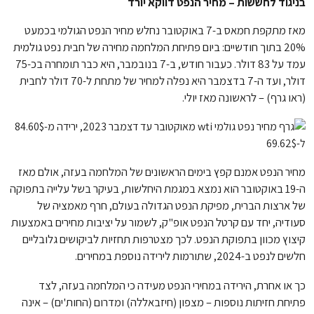
בניגוד לחששות – מחיר הנפט דווקא יורד
מאז מתקפת חמאס ב-7 באוקטובר נחלש מחיר הנפט הגולמי בכמעט
20% בתוך חודשיים: ביום פתיחת המלחמה מחירה של חבית נפט גולמית
עמד על 83 דולר. כעבור חודש, ב-7 בנובמבר, היא כבר תומחרה בכ-75
דולר, ועד ה-7 בדצמבר היא נפלה למחיר של מתחת ל-70 דולר לחבית
(ראו גרף) – לראשונה מאז יולי.
מחיר הנפט אמנם קפץ בימים הראשונים של המלחמה בעזה, אולם מאז
ה-19 באוקטובר הוא נמצא במגמת היחלשות, בעיקר בשל עלייה בתפוקה
של ארצות הברית, מפיקת הנפט הגדולה בעולם, חרף מאמציה של
סעודיה, יחד עם קרטל הנפט אופ"ק, לשמור על יציבות מחירים באמצעות
קיצוץ מכוון בתפוקת הנפט. לכך מצטרפות תחזיות לביקושים גלובליים
חלשים לנפט ב-2024, שתורמות לירידה נוספת במחירים.
כך או אחרת, הירידה במחירי הנפט מעידה כי המלחמה בעזה, לצד
פתיחת חזיתות נוספות – מצפון (חיזבאללה) ומדרום (החות'ים) – אינה