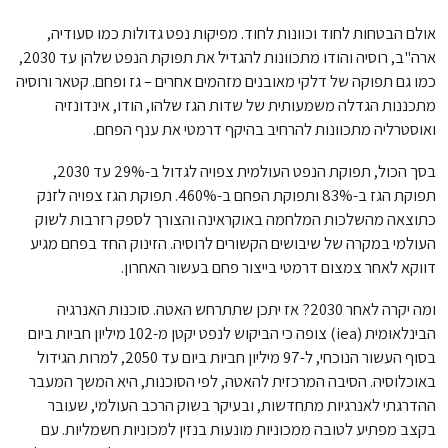
אולם הבטחות לחוד וכוונות לחוד. מפיקות נפט גדולות כמו סעודיה,
ארה"ב, רוסיה והודו מתכוונות להגדיל את תפוקת הנפט שלהן עד 2030,
כמו גם תפוקה של דלקי מאובנים מזהמים אחרים – גז ופחם. קטאר ורוסיה
מתכננות הגדלה משמעותית של שדות הגז שלהו, הודו, אינדונזיה
ואוסטרליה מתכוונות להרחיב בהיקף דרמטי את ענף הפחם.
בסך הכול, תפוקת הנפט העולמית צפויה לגדול ב-29% עד 2030,
תפוקת הגז ב-83% ותפוקת הפחם ב-460%. תפוקת הגז צפויה לזנק
כתוצאה מהשלכות המלחמה באוקראינה והצורך לספק רזרבות לשוק
העולמי במקרה של שיבושים הקשורים לרוסיה. הזינוק החד בפחם מגיע
דווקא לאחר צמצום דרמטי בייצור פחם בעשור האחרון.
ומה יקרה לאחר 2030? אז יתכן שתתרחש האטה. סוכנות האנרגיה
הבינלאומית (iea) צופה כי הביקוש לנפט יקטן מ-102 מיליון חביות ביום
בסוף העשור הנוכחי, ל-97 מיליון חביות ביום עד 2050, למרות הגידול
באוכלוסיה. הסיבה המרכזית להאטה, לפי הסוכנות, היא המשך המעבר
ההדרגתי לאנרגיות מתחדשות, ובעיקר בשוק הרכב העולמי, שעובר
בקצב מפתיע לטובה ממכוניות מונעות בנזין למכוניות חשמליות. עם