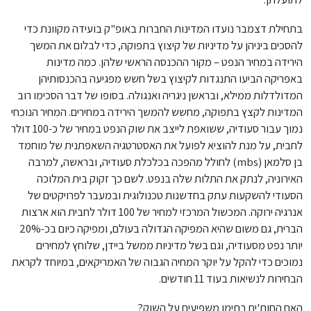
בתחילת דצמבר נועדו המדינות החברות באופ"ק בועידה מקוונת כדי
להסכים ביניהן על מדיניות של קיצוץ בתפוקה, כדי לבלום את המשך
הירידה במחיר הנפט – מקור ההכנסה הראשי שלהן. כמה מדינות
באפריקה הביעו התנגדות לקיצוץ בשל חשש מפגיעה בהכנסותיהן
המדולדלות ממילא, ובראשן ניגריה ואנגולה. בסופו של דבר הסכימו רוב
המדינות לקצץ בתפוקה, מחשש להמשך הירידה במחירים. המחיר הנוכחי
נמוך עבור סעודיה, ששואפת לייצב את שוק הנפט במחיר של כ-100 דולר
לחבית, על מנת להוציא לפועל את האסטרטגיה השאפתנית של מוחמד
בן סלמאן (mbs) לחולל מהפכה בכלכלת סעודיה, ובראשה, למרבה
האירוניה, לנתק את התלות שלה בנפט. לשם כך זקוק בית המלוכה
הסעודי להשקעות עתק בחדשנות טכנולוגית ובמעבר לפרויקטים של
אנרגיה ירוקה. המכשול המרכזי למחיר של 100 דולר לחבית הוא ארצות
הברית, גם משום שהיא המפיקה הגדולה בעולם, ומפיקה כיום בכ-20%
יותר נפט מסעודיה, וגם בשל מדיניות ממשל ביידן, שלוחץ למחירים
נמוכים כדי להקל על יוקר המחיה הגבוה של האמריקאים, במיוחד לקראת
הבחירות לנשיאות בעוד 11 חודשים.
האם החות'ים בתימן משפיעים על השוק?