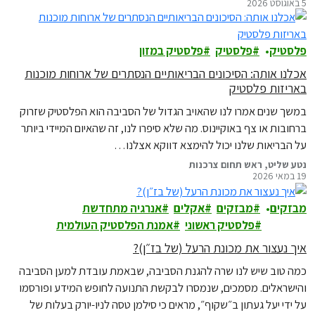
5 באוגוסט 2026
פלסטיק
פלסטיק
פלסטיק במזון
אכלנו אותה: הסיכונים הבריאותיים הנסתרים של ארוחות מוכנות
באריזות פלסטיק
במשך שנים אמרו לנו שהאויב הגדול של הסביבה הוא הפלסטיק שזרוק
ברחובות או צף באוקיינוס. מה שלא סיפרו לנו, זה שהאיום המיידי ביותר
על הבריאות שלנו יכול להימצא דווקא אצלנו…
נטע שליט, ראש תחום צרכנות
19 במאי 2026
מבזקים
מבזקים
אקלים
אנרגיה מתחדשת
פלסטיק ראשוני
אמנת הפלסטיק העולמית
איך נעצור את מכונת הרעל (של בז״ן)?
כמה טוב שיש לנו שרה להגנת הסביבה, שבאמת עובדת למען הסביבה
והישראלים. מסמכים, שנמסרו לבקשת התנועה לחופש המידע ופורסמו
על ידי יעל געתון ב״שקוף״, מראים כי סילמן טסה לניו-יורק בעלות של