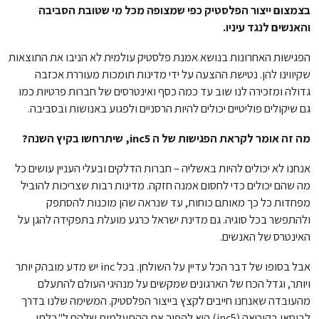
בצמצום ייצור הפלסטיק כפי שמצופה מכל מי שטובת הסביבה
והאנשים לנגד עיניו.
הפגישות האחרונות בנושא אמנת פלסטיק עולמית לא הניבו את התוצאות
שקיווינו להן. נטישת ההצעה על ידי מדינות תומכות מעוררת אכזבה
גדולה ומזכירה לנו שוב עד כמה כסף ואינטרסים של חברות פרטיות כמו
גם שיקולים פוליטיים יכולים להיות הרסניים ולפגוע באנושות ובסביבה.
מה זה אומר לקראת הפגישות של ה inc5, שיתרחשו בקיץ השנה?
אנחנו לא יכולים להיות באשליה – חברות הדלקים ובעלי העניין עושים כל
מה שהם יכולים כדי לחסום אמנה חזקה. מדינות רבות שצריכות להוביל
מפחדות כל כך מאותם כוחות, עד שנראה שהן מוכנות להסתפק
ולהתפשר בכל סוגיה. גם מדינת ישראל כרגע מועלת בתפקידה להגן על
האינטרס של האנשים.
אבל בסופו של דבר הכל עדיין על השולחן. בכל inc יש מדע מובהק יותר
ויותר, וגדל הכח של הארגונים שמקשים על מנהיגי העולם להתעלם
מהעובדה שאנחנו חייבים לקצץ בייצור הפלסטיק. המשימה שלנו בדרך
לבוסאן בקוריאה (inc5) היא להפוך את ההתעלמות שלהם ל"בלתי