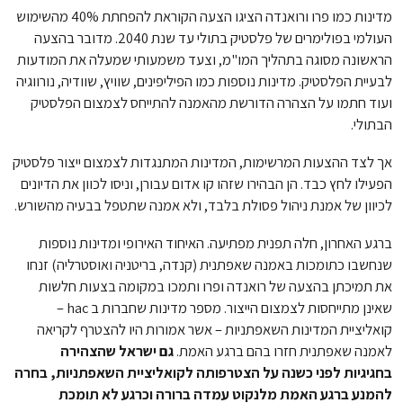
מדינות כמו פרו ורואנדה הציגו הצעה הקוראת להפחתת 40% מהשימוש
העולמי בפולימרים של פלסטיק בתולי עד שנת 2040. מדובר בהצעה
הראשונה מסוגה בתהליך המו"מ, וצעד משמעותי שמעלה את המודעות
לבעיית הפלסטיק. מדינות נוספות כמו הפיליפינים, שוויץ, שוודיה, נורווגיה
ועוד חתמו על הצהרה הדורשת מהאמנה להתייחס לצמצום הפלסטיק
הבתולי.
אך לצד ההצעות המרשימות, המדינות המתנגדות לצמצום ייצור פלסטיק
הפעילו לחץ כבד. הן הבהירו שזהו קו אדום עבורן, וניסו לכוון את הדיונים
לכיוון של אמנת ניהול פסולת בלבד, ולא אמנה שתטפל בבעיה מהשורש.
ברגע האחרון, חלה תפנית מפתיעה. האיחוד האירופי ומדינות נוספות
שנחשבו כתומכות באמנה שאפתנית (קנדה, בריטניה ואוסטרליה) זנחו
את תמיכתן בהצעה של רואנדה ופרו ותמכו במקומה בצעות חלשות
שאינן מתייחסות לצמצום הייצור. מספר מדינות שחברות ב hac –
קואליציית המדינות השאפתניות – אשר אמורות היו להצטרף לקריאה
לאמנה שאפתנית חזרו בהם ברגע האמת.
גם ישראל שהצהירה
בחגיגיות לפני כשנה על הצטרפותה לקואליציית השאפתניות, בחרה
להמנע ברגע האמת מלנקוט עמדה ברורה וכרגע לא תומכת