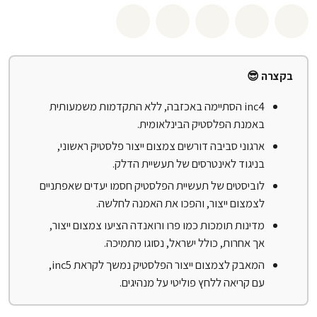
שיתוף whatsapp
שיתוף facebook
שיתוף twitter
שיתוף email
לשתף בbluesky
בקצרה 😎
inc4 הסתיימה באכזבה, ללא התקדמות משמעותית
באמנת הפלסטיק הבינלאומית.
ארגוני סביבה דורשים צמצום ייצור פלסטיק ראשוני,
בניגוד לאינטרסים של תעשיית הדלק.
לוביסטים של תעשיית הפלסטיק חסמו יעדים שאפתניים
לצמצום ייצור, והפכו את האמנה לחלשה.
מדינות תומכות כמו פרו ורואנדה הציעו צמצום ייצור,
אך אחרות, כולל ישראל, נסוגו מתמיכה.
המאבק לצמצום ייצור הפלסטיק נמשך לקראת inc5,
עם קריאה ללחץ פוליטי על מנהיגים.