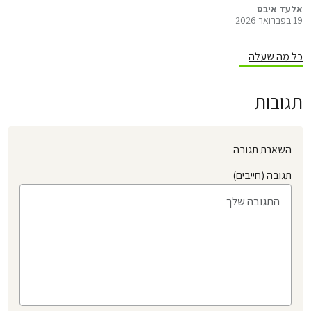
כ-350 אלף ש״ח מכספי הציבור, באמתלה של השתתפות בוועידת אקלים
אלעד איבס
19 בפברואר 2026
בינלאומית לצורך ״התנעת פעילות אקלים״.
כל מה שעלה
תגובות
השארת תגובה
תגובה (חייבים)