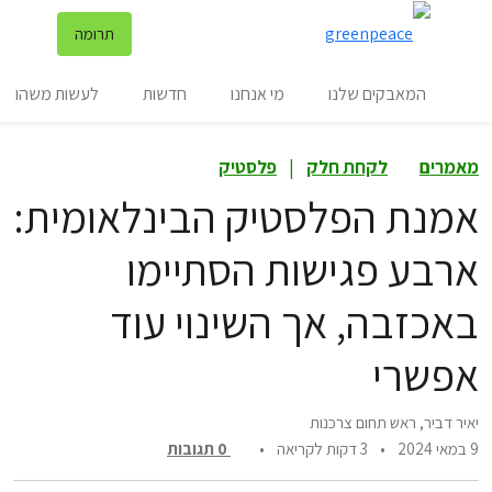
שינ
תרומה
תפריט
המאבקים שלנו
מי אנחנו
חדשות
לעשות משהו
מאמרים
לקחת חלק
|
פלסטיק
אמנת הפלסטיק הבינלאומית:
ארבע פגישות הסתיימו
באכזבה, אך השינוי עוד
אפשרי
יאיר דביר, ראש תחום צרכנות
9 במאי 2024
•
3 דקות לקריאה
•
0
תגובות