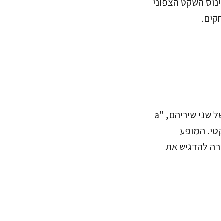
ינוס השקט הצפוני
חקים.
היוצרים והזמרים ג'ייקוב קולייר ואורורה שיתפו פעולה לראשונה בביצוע משולב של שני שיריהם, "a
ג הארקטי. המופע
לה עם גרינפיס מספינת הארגון arctic sunrise, במטרה להדגיש את