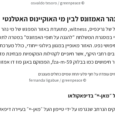
© osvaldo tesoro / greenpeace
הר האמזונס לבין מי האוקיינוס האטלנטי
מפרשית המחקר של של גרינפיס, witness, מתועדת באזור המפגש של 
טי במסגרת המשלחת "להגנה על חופי האמזונס" במטרה לת
ושי נפט. האזור מאופיין במגוון ביולוגי ייחודי, כולל מערכת
ים רחבי היקף, אשר חיוניים לקהילות המקומיות מבחינת מזו
ק fza-m-59, הממוקם באגן פוז דו אמזונס.
© fernanda ligabue / greenpeace
 ״מאן-יי״ בדיפאקולאו
ים הנרחב שנגרמו על ידי טייפון העל ״מאן-יי״ בעיירה דיפאק