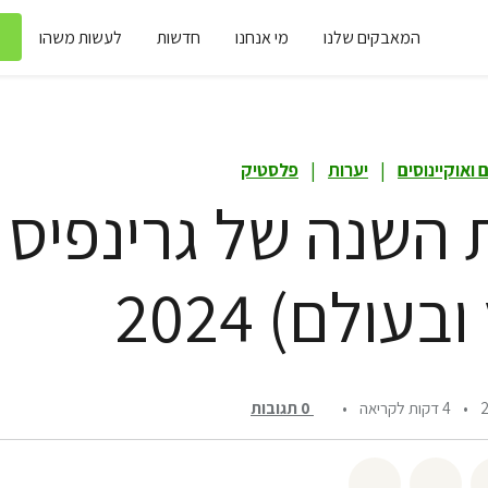
המאבקים שלנו
מי אנחנו
חדשות
לעשות משהו
ם ואוקיינוסים
|
יערות
|
פלסטיק
 השנה של גרינפיס
עולם) 2024
•
4 דקות לקריאה
•
0
תגובות
שיתוף twitter
שיתוף email
לשתף בbluesky