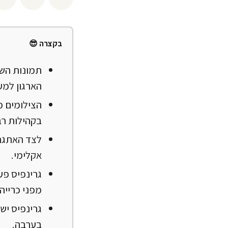
בקצרה 😎
הארגון למענ
הצילומים מ
בקהילות רב
לצד האתגרי
אקלימי.
גרינפיס פע
מפני כרייה.
גרינפיס יש
בערבה.