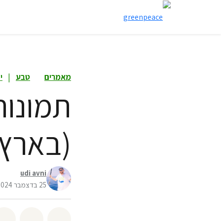
מאמרים
טבע
|
י
תמונות
(בארץ וב
udi avni
25 בדצמבר 2024
שיתוף whatsapp
שיתוף facebook