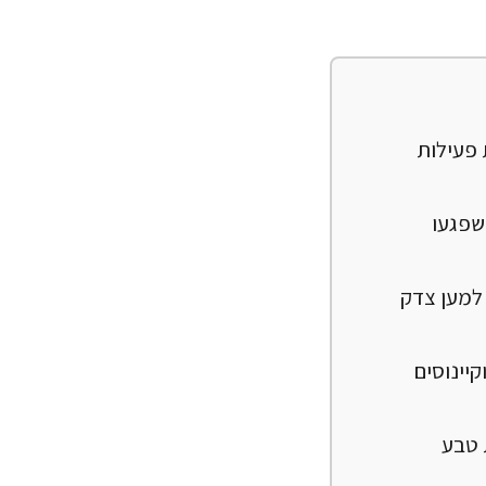
י ואת פעילות
שפגעו
 למען צדק
יינוסים
 טבע