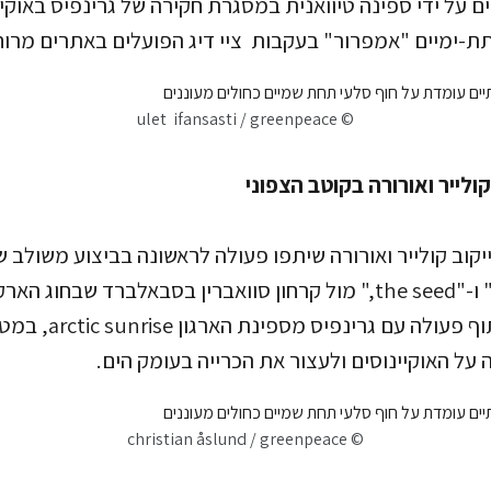
ם על ידי ספינה טיוואנית במסגרת חקירה של גרינפיס באוקי
תת-ימיים "אמפרור" בעקבות ציי דיג הפועלים באתרים מרו
© ulet ifansasti / greenpeace
ולייר ואורורה בקוטב הצפוני
rock somewhere" ו-"the seed," מול קרחון סוואברין בסבאלברד שבחו
היצירתי נערך בשיתוף פעו
על האוקיינוסים ולעצור את הכרייה בעומק הים.
© christian åslund / greenpeace