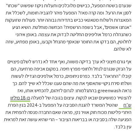
שנערם בשטח המפעל, כבישים מלוכלכים ותעלות ניקוז שפשוט "שכחו"
לסנן את הרעל. ומה קרה מאז? המפעל מיהר להגביה חומות, לשכלל את
המאצרות ולשלוח מטאטאי כביש בתדירות גבוהה יותר. פעולות שזועקות
"אנחנו אשמים", אבל בשפה הרשמית? הכחשה מוחלטת. השיא הגיע
כשהנהלת כרמל אוליפינים החליטה לבדוק את עצמה. באופן אירוני
לחלוטין, הם בדקו את החומר שנאסף מהנחל וקבעו, באופן מפתיע, שזה
לא שלהם.
אף גורם חיצוני לא ערך בדיקה משווה, ואף אחד לא נדרש לשלם פיצויים
על הנזק שנגרם לנחל ולחופי מפרץ חיפה. במקום אכיפה מרתיעה, הם
קיבלו "התראה" בלבד. כפרס ניחומים, כרמל אולפינים הגדילו לעשות
ושלחו סירת ניקוי שתאסוף את מה שהם טענו שכלל לא שייך להם. כך
נראה greenwash בהתגלמותו: לגרום לזיהום, להכחיש אותו, ואז
להצטייר כמושיעים שבאו לנקות. עיצום בגובה של למעלה
מ-18 מיליון
ש״ח
שהטיל המשרד להגנת הסביבה על המפעל ב-2024 בגין הפרת
היתרי פליטות מכוח חוק אוויר נקי, מראה שאם החברה מנסה להפחית את
הפגיעה שלה בסביבה או בבריאות הציבור – הרי שהיא עושה זאת למראית
עין בלבד.