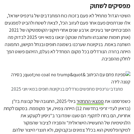
מפסיקים לשתוק
השינוי הגדול מתחיל לא פעם בזכות כוח המתנדבים של גרינפיס ישראל,
אלו שנרתמים פעם אחר פעם לעזוב הכל, לצאת לשטח ולהביט למפגעים
הסביבתיים ישר בעיניים. ארבע שנים אחרי תיקוני הקוסמטיקה של 2021
(אותן חומות שהוגבהו ותעלות שנוקו) יצאנו במאי ויוני 2025 לבדוק מה
השתנה באמת. בניקיונות שערכנו בשמונה חופים ובנחל הקישון, התמונה
הייתה ברורה: הנורדלים בכל מקום. המחדל לא נעלם, הזיהום פשוט הפך
לחלק מהסביבה.
מתנדבי גרינפיס מחפשים נורדלים בניקיונות חופים במאי ויוני 2025
כשפרסמנו את
ממצאי התחקיר
ביולי 2025, התגובה של קבוצת בז"ן
(בראיון לעדי זריפי בחדשות 12) הייתה צפויה, אך מקוממת. במקום לקחת
אחריות, הם בחרו לתקוף: הם טענו שמדובר ב"ניסיון לקעקע את
הלגיטימיות של התעשייה הישראלית" והסבירו לציבור שהמקור
למיקרופלסטיק הוא בכלל צמיגים ובקבוקים, ולא תוצרי הייצור שלהם.