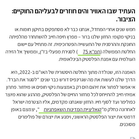
העתיד שבו האוויר והים חוזרים לבעליהם החוקיים:
הציבור.
חמש שנים אחרי המחדל, אנחנו כבר לא מסתפקים בתיקון חומות או
בניקוי מקומי. החזון שלנו ברור – מפרץ חיפה חייב להשתחרר מהלפיתה
החונקת וההרסנית של התעשייה הפטרוכימית. זה מתחיל עם יישום
החלטת הממשלה (
תמ"א 75
) לסגירת מפעלי בז"ן, וממשיך אל הזירה
העולמית עם אמנת הפלסטיק הבינלאומית.
האמנה הזו, שנולדה מתוך החלטה היסטורית של האו"ם ב-2022, היא
הדרך שלנו לעשות את מה שגרינפיס דורש כבר שנים: "לסגור את הברז".
אי אפשר לפתור את זיהום הים רק באמצעות ניקוי חופים או מיחזור. פתרון
אמיתי חייב להתייחס לכל מחזור החיים של הפלסטיק, מהרגע שהוא מיוצר
כפולימר ועד לסוף חייו. החזון שאנחנו מקדמים, אליו הצטרפה ישראל
לאחרונה כחלק מ"
קואליציית המדינות השאפתניות
", יצמצם באופן
דרמטי את ייצור הפלסטיק הראשוני, וימנע את ייצורם של פולימרים
מסוכנים.