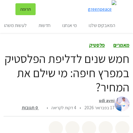
שינ
תרומה
תפריט
המאבקים שלנו
מי אנחנו
חדשות
לעשות משהו
מאמרים
פלסטיק
חמש שנים לדליפת הפלסטיק
במפרץ חיפה: מי שילם את
המחיר?
udi avni
17 בפברואר 2026
•
4 דקות לקריאה
•
0
תגובות
שיתוף whatsapp
שיתוף facebook
שיתוף twitter
שיתוף email
לשתף בbluesky