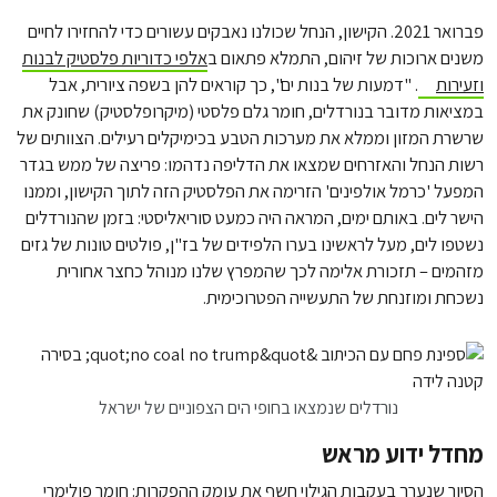
פברואר 2021. הקישון, הנחל שכולנו נאבקים עשורים כדי להחזירו לחיים
משנים ארוכות של זיהום, התמלא פתאום ב
אלפי כדוריות פלסטיק לבנות
וזעירות
. "דמעות של בנות ים", כך קוראים להן בשפה ציורית, אבל
במציאות מדובר בנורדלים, חומר גלם פלסטי (מיקרופלסטיק) שחונק את
שרשרת המזון וממלא את מערכות הטבע בכימיקלים רעילים. הצוותים של
רשות הנחל והאזרחים שמצאו את הדליפה נדהמו: פריצה של ממש בגדר
המפעל 'כרמל אולפינים' הזרימה את הפלסטיק הזה לתוך הקישון, וממנו
הישר לים. באותם ימים, המראה היה כמעט סוריאליסטי: בזמן שהנורדלים
נשטפו לים, מעל לראשינו בערו הלפידים של בז"ן, פולטים טונות של גזים
מזהמים – תזכורת אלימה לכך שהמפרץ שלנו מנוהל כחצר אחורית
נשכחת ומוזנחת של התעשייה הפטרוכימית.
נורדלים שנמצאו בחופי הים הצפוניים של ישראל
מחדל ידוע מראש
הסיור שנערך בעקבות הגילוי חשף את עומק ההפקרות: חומר פולימרי