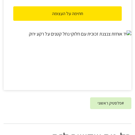
הפלסטיק הגולמי. אנו תיעדנו את הנוכחות של מאות כדורי פלסטיק
ראשוניים (נורדלים) בחופי הים ובטבע שבדקנו, ואת היעדר האכיפה
חתימה על העצומה
הסביבתית, איגדנו הכול לדוח מסודר ואנחנו מתכוונים לתבוע
מכרמל אולפינים תשובות ופתרונות שייקחו בחשבון את האינטרס של
בריאות הציבור.
#
פלסטיק ראשוני