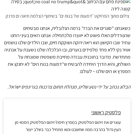
צילום מתוך הפרויקט ״דמעות של בנות ים״ בשיתוף הצלמת תיאה ים פרנק
כשאנחנו "סוגרים את הברז" ברמה הגלובלית, אנחנו מבטיחים
שהנורדלים האלו פשוט לא ייווצרו מלכתחילה. אנחנו רואים בעיני רוחנו
עתיד שבו הקישון הוא ריאה ירוקה ושוקקת חיים, שבו הילדים שלנו נושמים
אוויר נקי ללא פחד מלפידים בוערים, ובו הכלכלה שלנו נשענת על אנרגיה
מתחדשת. מדובר בתוכנית עבודה מחייבת משפטית שמונחת על
השולחן, והיא הדרך היחידה להבטיח ש"דמעות בנות הים" לא יחנקו את
המפרץ או הים שלנו – לעולם.
הבלוג נכתב על ידי נטע שליט, מנהלת תחום צרכנות בגרינפיס ישראל.
פלסטיק ראשוני
עוצרים את זיהום הפלסטיק במפרץ חיפה! זיהום הפלסטיק הסמוי מן
העין גדול בהרבה ממה שחשבנו והוא מתחיל כבר בשלב ייצור