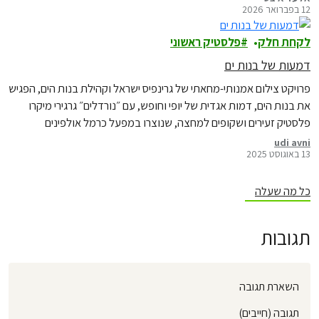
12 בפברואר 2026
לקחת חלק
פלסטיק ראשוני
דמעות של בנות ים
פרויקט צילום אמנותי-מחאתי של גרינפיס ישראל וקהילת בנות הים, הפגיש
את בנות הים, דמות אגדית של יופי וחופש, עם ״נורדלים״ גרגירי מיקרו
פלסטיק זעירים ושקופים למחצה, שנוצרו במפעל כרמל אולפינים
מקבוצת בז״ן ונמצאו בחופי ישראל.
udi avni
13 באוגוסט 2025
כל מה שעלה
תגובות
השארת תגובה
תגובה (חייבים)