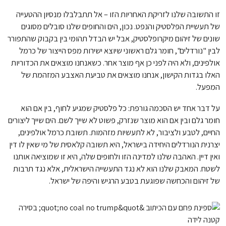
זו התשובה שלנו לזריקת האחריות הזו – אל תתבלבלו מנסיון ההטעייה
של תעשיית הפלסטיק והנפט. נכון, הים והחופים שלנו סובלים מסוגים
שונים של זיהום מיקרופלסטיק, אבל יש הבדל תהומי בין בקבוק שהתפורר
לבין "נורדלים", חומר גלם ראשוני שיוצא ישירות מפס הייצור של כרמל
אולפינים, ולא היה לפני כן אף מוצר אחר. כשאנחנו מוצאים את הכדוריות
האלו בגדות הקישון, אנחנו מוצאים את טביעת האצבע המזהמת של
המפעל.
על דבר אחד יש הסכמה גורפת: כל פלסטיק שמגיע לחוף, בין אם הוא
חומר גלם ובין אם הוא מוצר שנזרק, פשוט לא שייך לשם. הים שייך ליצורים
החיים, לטבע ולציבור, לא לתעשיות מזהמות. תשובת כרמל אולפינים,
יצרנית הנורדלים היחידה בישראל, היא תשובה קלאסית של מי שאין לו דין
ואין דיין. האהבה שלנו למדינה הזו ולחופים שלה, היא זו שמוציאה אותנו
לשטח. המאבק שלנו הוא לא נגד התעשייה הישראלית, אלא נגד תרבות
של זיהום והכחשה שפוגעת בטבע הרגיש והיפה של ישראל.