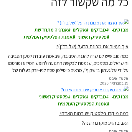
כל מה שקשור לזה
מבזקים
מבזקים
אקלים
אנרגיה מתחדשת
פלסטיק ראשוני
אמנת הפלסטיק העולמית
איך נעצור את מכונת הרעל (של בז״ן)?
כמה טוב שיש לנו שרה להגנת הסביבה, שבאמת עובדת למען הסביבה
והישראלים. מסמכים, שנמסרו לבקשת התנועה לחופש המידע ופורסמו
על ידי יעל געתון ב״שקוף״, מראים כי סילמן טסה לניו-יורק בעלות של
כ-350 אלף ש״ח מכספי הציבור, באמתלה של השתתפות בוועידת אקלים
אלעד איבס
19 בפברואר 2026
בינלאומית לצורך ״התנעת פעילות אקלים״.
מבזקים
מבזקים
אקלים
פלסטיק ראשוני
אמנת הפלסטיק העולמית
כמה מיקרו-פלסטיק יש במוח האדם?
האביב הגיע מוקדם השנה?
אלעד איבס