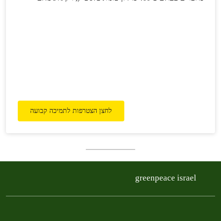
ממוחזרים. תעשיית הכלים החד־פעמיים זיהתה את המודעות
הסביבתית הגוברת שלנו והמציאה "פתרון קסם" בדמות כלים
"מתכלים". כמעט כל ישראלי שישי כבר הכניס אותם הביתה
מתוך אמונה שהוא עוזר…
לחצן הצטרפות לתמיכה קבועה
greenpeace israel