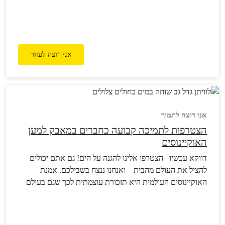
אני רוצה לעזור
אני רוצה לתמוך
הצטרפות לתמיכה קבועה כחברים במאבק למען
האוקיינוסים
דווקא עכשיו –הצטרפו אלינו להגנה על הים! גם אתם יכולים
להציל את העולם מהבית – ואנחנו ננצח בשבילכם. אמנת
האוקיינוסים העולמית היא תזכורת עוצמתית לכך שגם בעולם
מפולג, ממשלות יכולות להתאחד למען העתיד המשותף של
כולנו. לאחר שנים של מאבק ציבורי, הניצחון ההיסטורי הזה
למען האוקיינוסים הוא רק תחילתו של פרק חדש במסע שלנו