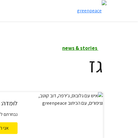
news & stories
גז
לומדה: 
נבחרתם לצו
סיפור על ה
אני ר
את האמת 