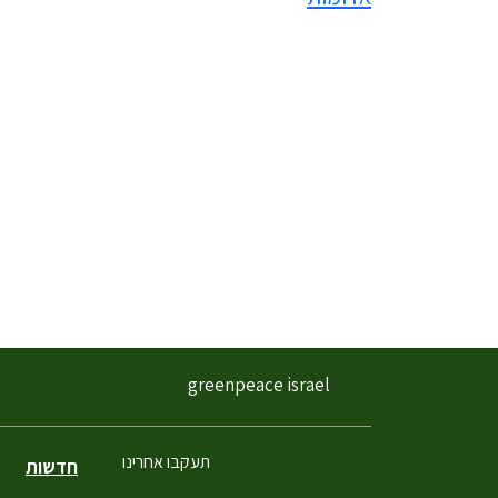
greenpeace israel
תעקבו אחרינו
חדשות