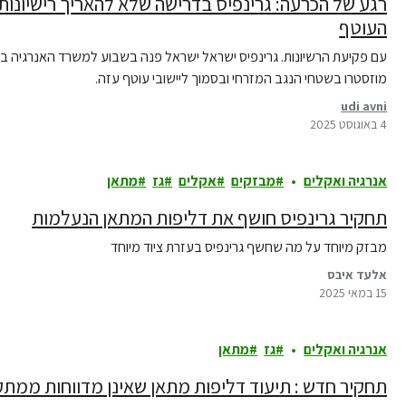
רגע של הכרעה: גרינפיס בדרישה שלא להאריך רישיונות 
העוטף
עם פקיעת הרשיונות. גרינפיס ישראל ישראל פנה בשבוע למשרד האנרגיה בד
מוזסטרו בשטחי הנגב המזרחי ובסמוך ליישובי עוטף עזה.
udi avni
4 באוגוסט 2025
אנרגיה ואקלים
מבזקים
אקלים
גז
מתאן
תחקיר גרינפיס חושף את דליפות המתאן הנעלמות
מבזק מיוחד על מה שחשף גרינפיס בעזרת ציוד מיוחד
אלעד איבס
15 במאי 2025
אנרגיה ואקלים
גז
מתאן
תחקיר חדש : תיעוד דליפות מתאן שאינן מדווחות ממתק