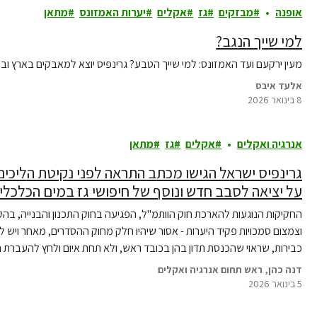
אופנה
מבזקים
גז
אקלים
יערות האמזונס
מתאן
למי שייך הנגב?
מעין ירקעם ועד האמזונס: למי שייך הטבע? גרינפיס יוצא למאבקים בארץ וב
אלעד איבס
8 בינואר 2026
אנרגיה ואקלים
אקלים
גז
מתאן
גרינפיס ישראל הגישו מכתב התראה לפני נקיטת הליכי
על יציאה לסבב חדש ונוסף של חיפושי גז במים הכלכלי
החקיקות הנוגעות להארכת חוק הוותמ"ל, הפגיעה בחוק התכנון והבנייה, בה
וצמצום סמכויות פקיד היערות - אסור שיהיו חלק מחוק ההסדרים, מאחר ויש ל
כבירות, שראוי שהכנסת תדון בהן בכובד ראש, ולא תחת איום ולחץ להעברת 
דנה כהן, ראש תחום אנרגיה ואקלים
5 בינואר 2026