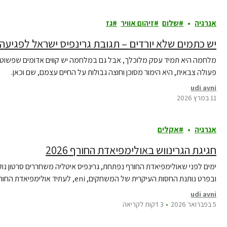
אנרגיה
שלום
זיהום אוויר
גז
יש כתמים שלא יורדים – תגובת גרינפיס ישראל לפגי
מלחמה היא תמיד עסק מלוכלך, אבל גם במלחמה יש קווים אדומים שפשוט אס
פעולה צבאית, היא הימור מסוכן וחוצה גבולות על החיים עצמם, שם וכאן.
udi avni
11 במרץ 2026
אנרגיה
אקלים
חגיגת הגרינווש באולימפיאדת החורף 2026
ימים לפני שאולימפיאדת החורף נפתחת, גרינפיס איטליה משחררים סרטון נ
ובפרט נותנת החסות העיקרית של המשחקים, eni, לעתיד אולימפיאדת החורף.
udi avni
5 בפברואר 2026
3 דקות לקריאה