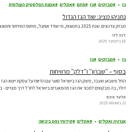
גז
מבזקים
גז
פחם
אקלים
אמנת הפלסטיק העולמית
נתניהו מציג: שוד הגז הגדול
מבזק עדכונים: שנת 2025 בתמונות, מי שודד אותנו?, מיתוס המיחזור ותמונות מסביב לעולם.
דנה לזר
18 בדצמבר 2025
גז
מבזקים
גז
בסוף – "שברון" ו"דלק" מרוויחות
דולר, בה מבקשים למכור את הגז מהמאגרים בישראל לחו״ל דרך מצרים - ביו
אלעד איבס
21 באוגוסט 2025
אנרגיה ואקלים
אקלים
קידוחי נפט ביבשה