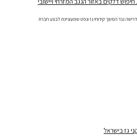
חיפוש דלקים באזור הנגב המזרחי ויישובי
רישה נגד המשך קידוחי גז ונפט שמעוניינת לבצע חברת
ני גז בישראל