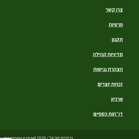
צרו קשר
פרטיות
תקנון
מדיניות קהילה
הצהרת נגישות
זכויות יוצרים
ארכיון
דו״חות כספיים
גרינפיס ישראל / greenpeace israel 2026