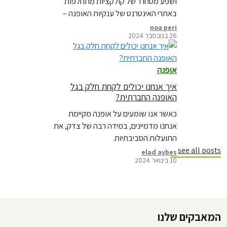
ושפע מסחרר של קולקציות מתחלפות
באתרי האינטרנט של ענקיות האופנה –
הולכת ומתבהרת התמונה המלאה של
noa peri
26 בנובמבר 2024
התעשייה. קראו על כך בבלוג חדש
אופנה
איך אנחנו יכולים לקחת חלק בגל
האופנה החברתית?
כאשר אנו שומעים על אופנה מקיימת
אנחנו מדמיינים, במידה רבה של צדק, את
התועלות הסביבתיות.
see all posts
elad aybes
10 בינואר 2024
המאבקים שלנו