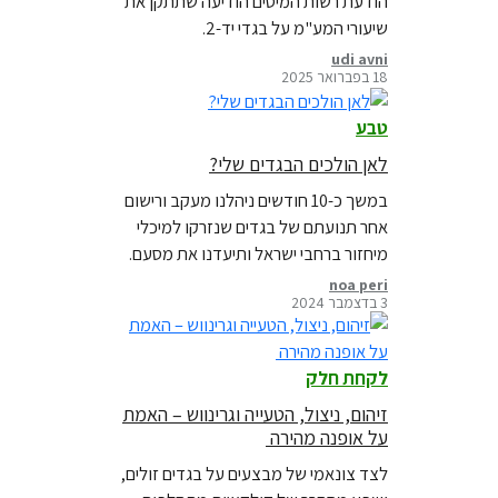
הודעת רשות המיסים הודיעה שתתקן את
שיעורי המע"מ על בגדי יד-2.
udi avni
18 בפברואר 2025
טבע
לאן הולכים הבגדים שלי?
במשך כ-10 חודשים ניהלנו מעקב ורישום
אחר תנועתם של בגדים שנזרקו למיכלי
מיחזור ברחבי ישראל ותיעדנו את מסעם.
לאן הם הגיעו ומה עלה בגורלם? קראו על
noa peri
3 בדצמבר 2024
כך בבלוג חדש
לקחת חלק
זיהום, ניצול, הטעייה וגרינווש – האמת
על אופנה מהירה
לצד צונאמי של מבצעים על בגדים זולים,