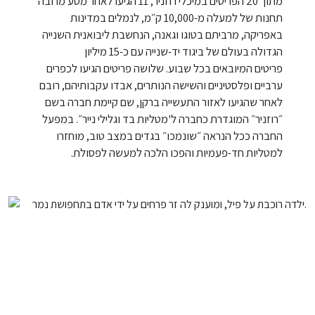
מתוך 20 הפריטים במיכלי רוזניר, 11 הגיעו לאחר מסע מרובה
תחנות של למעלה מ-10,000 ק״מ, לנמלים במדינות
באפריקה, מרביתם בטוגו וגאנה, הנחשבת ליבואנית השנייה
הגדולה בעולם של ביגוד יד-שנייה עם כ-15 מיליון
פריטים המיובאים בכל שבוע. שלושה פריטים הגיעו לכפרים
ערביים ופלסטיניים והשישה הנותרים, אבדו עקבותיהם, רובם
לאחר שהגיעו לאזור התעשייה ברקן, שם קיימת חברה בשם
״רוזניר״ המוגדרת כחברה ל'מטליות בד וגלילי נייר״. במפעל
החברה ככל הנראה ״שונמכו״ בגדים במצב טוב, מוחזרו
למטליות חד-פעמיות והפכו הלכה למעשה לפסולת.