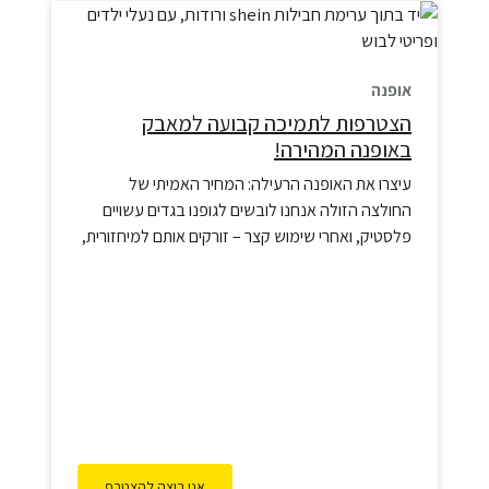
אופנה
הצטרפות לתמיכה קבועה למאבק
באופנה המהירה!
עיצרו את האופנה הרעילה: המחיר האמיתי של
החולצה הזולה​ אנחנו לובשים לגופנו בגדים עשויים
פלסטיק, ואחרי שימוש קצר – זורקים אותם למיחזורית,
משם הם ברובם המכריע מגיעים לזהם את "החצר
האחורית" באפריקה. הגיע הזמן שאנחנו נקבע את
הגבול ונגרום למזהמים לשלם.אל תאשרו כניסה של
פסולת רעילה לארון הבגדים שלכם! אופנה מהירע היא
לא רע הכרחי. מחקר אחרון…
אני רוצה להצטרף