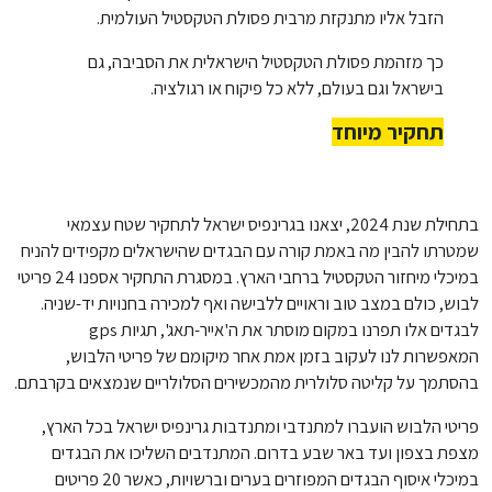
הזבל אליו מתנקזת מרבית פסולת הטקסטיל העולמית.
כך מזהמת פסולת הטקסטיל הישראלית את הסביבה, גם
בישראל וגם בעולם, ללא כל פיקוח או רגולציה.
תחקיר מיוחד
בתחילת שנת 2024, יצאנו בגרינפיס ישראל לתחקיר שטח עצמאי
שמטרתו להבין מה באמת קורה עם הבגדים שהישראלים מקפידים להניח
במיכלי מיחזור הטקסטיל ברחבי הארץ. במסגרת התחקיר אספנו 24 פריטי
לבוש, כולם במצב טוב וראויים ללבישה ואף למכירה בחנויות יד-שניה.
לבגדים אלו תפרנו במקום מוסתר את ה'אייר-תאג', תגיות gps
המאפשרות לנו לעקוב בזמן אמת אחר מיקומם של פריטי הלבוש,
בהסתמך על קליטה סלולרית מהמכשירים הסלולריים שנמצאים בקרבתם.
פריטי הלבוש הועברו למתנדבי ומתנדבות גרינפיס ישראל בכל הארץ,
מצפת בצפון ועד באר שבע בדרום. המתנדבים השליכו את הבגדים
במיכלי איסוף הבגדים המפוזרים בערים וברשויות, כאשר 20 פריטים