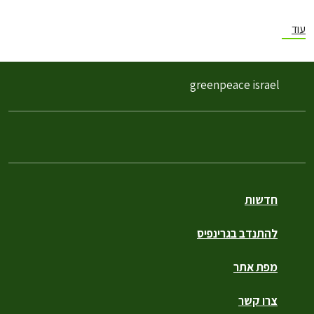
עוד
greenpeace israel
חדשות
להתנדב בגרינפיס
מפת אתר
צרו קשר