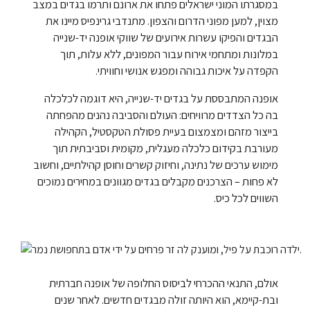
במסגרתו המוני ישראלים פתחו את ארונם ותרמו בגדים במצב
מצוין, למען מפוני הדרום והצפון. מתנדבי גרינפיס מיינו את
הבגדים והפיקו עשרות אירועים של שווקי אופנה יד-שנייה
במלונות ומתחמי אירוח עבור המפונים, ללא עלות, תוך
הקפדה על איכות גבוהה ומפגש אנושי וחוויתי.
אופנה המתבססת על בגדים יד-שנייה, היא דוגמה לכלכלה
בה כל הצדדים מרוויחים: העולם והסביבה נהנים מהפחתה
בייצור מזהם ומצמצום בעיית פסולת הטקסטיל, הקהילה
מעורבת בקידום כלכלה מעגלית, מקומית וסביבתית תוך
מימוש ערכים של נתינה, וחיזוק קשרים וחוסן קהילתיים, וחשוב
לא פחות – הצרכנים מקבלים בגדים מגוונים במחירים נמוכים
השווים לכל כיס.
אולם, התנאי ההכרחי לביסוס החלופה של אופנה חברתית
ובת-קיימא, הוא היותה זולה מבגדים חדשים. לאחר שנים