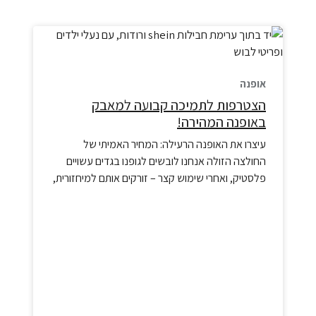
אופנה
הצטרפות לתמיכה קבועה למאבק
באופנה המהירה!
עיצרו את האופנה הרעילה: המחיר האמיתי של
החולצה הזולה​ אנחנו לובשים לגופנו בגדים עשויים
פלסטיק, ואחרי שימוש קצר – זורקים אותם למיחזורית,
משם הם ברובם המכריע מגיעים לזהם את "החצר
האחורית" באפריקה. הגיע הזמן שאנחנו נקבע את
הגבול ונגרום למזהמים לשלם.אל תאשרו כניסה של
פסולת רעילה לארון הבגדים שלכם! אופנה מהירע היא
לא רע הכרחי. מחקר אחרון…