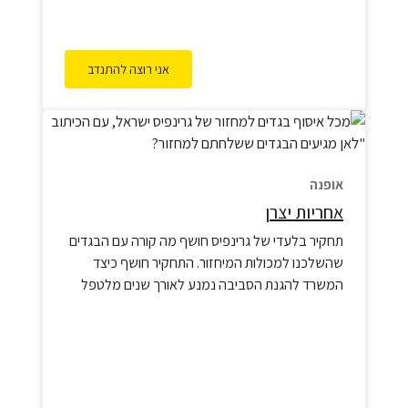
אני רוצה להתנדב
אופנה
אחריות יצרן
תחקיר בלעדי של גרינפיס חושף מה קורה עם הבגדים
שהשלכנו למכולות המיחזור. התחקיר חושף כיצד
המשרד להגנת הסביבה נמנע לאורך שנים מלטפל
בפסולת הטקסטיל בישראל, ומאפשר לחברות פרטיות
לפעול בשמו ולהטעות את הציבור. התוצאה – פסולת
הטקסטיל הישראלית ממשיכה לזהם את הסביבה, גם
בישראל וגם בעולם, ללא כל פיקוח ורגולציה.