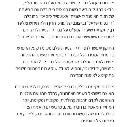
ארוכות בהן על בגדי יד-שנייה הוטל מע״מ בשיעור מלא,
בדצמבר 24׳ הודיעה רשות המיסים כי קיבלה את תביעתה
של חנות האופנה יד-שנייה ״אאוטסייד סוסייטי״ בהובלת
״גרינפיס ישראל״ ובייצוגם של עורכי הדין הילה תירוש ואלעד
רן, לתקן את שיעורי המע"מ על בגדי יד שנייה ולהשוותם
למוצרים משומשים אחרים כמו מכוניות, ריהוט יד-שנייה וכו׳.
התיקון יאפשר לחנויות יד שנייה לשלם מע״מ רק על ההפרש
בין מחיר המכירה של הבגד – לבין מחיר רכישתו. ההחלטה
צפויה לעודד הוזלה משמעותית של בגדי יד-2 הנמכרים
בחנויות, ירידים וכו׳, ותסייע לעודד שוק עצום המהווה חלופה
בת קיימא לאופנה המהירה.
צרכנות מקיימת בכלל, ובגדי יד שנייה בפרט, הולכים וצוברים
תאוצה בישראל בשנים האחרונות, כחלק מתנועה עולמית
השואפת לקדם תרבות קהילתית, מקומית ומקיימת. יוקר
המחייה המאמיר ברחבי העולם, מדגיש גם הוא את הצורך
בכלכלה חדשה המשרתת את החברה והסביבה, ולא רק את
כיסיהם של תאגידים.