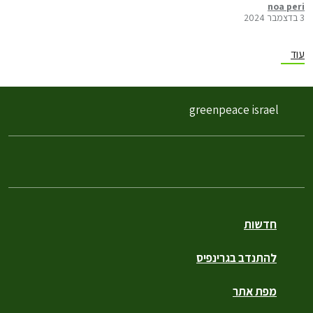
noa peri
3 בדצמבר 2024
עוד
greenpeace israel
חדשות
להתנדב בגרינפיס
מפת אתר