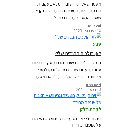
מסמך שאלות ותשובות מלא בעקבות
הודעת רשות המיסים הודיעה שתתקן את
שיעורי המע"מ על בגדי יד-2.
udi avni
18 בפברואר 2025
טבע
לאן הולכים הבגדים שלי?
במשך כ-10 חודשים ניהלנו מעקב ורישום
אחר תנועתם של בגדים שנזרקו למיכלי
מיחזור ברחבי ישראל ותיעדנו את מסעם.
לאן הם הגיעו ומה עלה בגורלם? קראו על
noa peri
3 בדצמבר 2024
כך בבלוג חדש
לקחת חלק
זיהום, ניצול, הטעייה וגרינווש – האמת
על אופנה מהירה