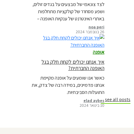
לצד צונאמי של מבצעים על בגדים זולים,
ושפע מסחרר של קולקציות מתחלפות
באתרי האינטרנט של ענקיות האופנה –
הולכת ומתבהרת התמונה המלאה של
noa peri
26 בנובמבר 2024
התעשייה. קראו על כך בבלוג חדש
אופנה
איך אנחנו יכולים לקחת חלק בגל
האופנה החברתית?
כאשר אנו שומעים על אופנה מקיימת
אנחנו מדמיינים, במידה רבה של צדק, את
התועלות הסביבתיות.
see all posts
elad aybes
10 בינואר 2024