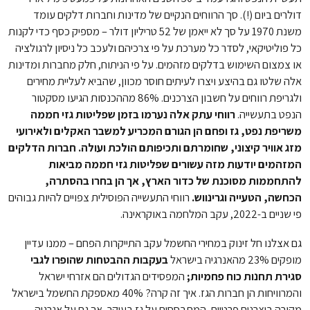
דולרים ביום (!). סך הרווחים הנקיים של מדינות וחברות דלקים עומד
משנת 1970 על סך לא ייאמן של 52 טריליון דולר – מספיק כסף כדי לקנות
כל פוליטיקאי, לסדר כל מערכת על פי צרכיהם ולעכב כל ניסיון לרגולציה
או צמצום השימוש בדלקים מזהמים. על פי הניתוח, חלק מחברות ומדינות
אלה שלטו גם בהיצע ויצרו לעיתים חוסר מכוון, שהביא לעליית מחירים
ולגריפת רווחים על חשבון הצרכנים. 86% מההכנסות הגיעו מסקטור
הנפט בתעשייה.
רווחי עתק אלה נערמו בזמן שפליטות גזי חממה
משריפת נפט, גז ופחם הן הגורם המכריע למשבר האקלים ולאירועי
מזג אוויר קיצוני, שחומרתם ותכיפותם הולכת ועולה. חברות הדלקים
המזהמים יודעות מזה עשורים שפליטות גזי חממה מביאות
להתחממות מסוכנת של כדור הארץ, אך הן בחרו בהסתרה,
הכחשה, הטעייה וגרינווש.
רווחי התעשייה הפוסילית צפויים להיות גבוהים
פי שניים ב-2022, עקב המלחמה באוקראינה.
גם אצלנו חל זינוק במחירי החשמל עקב התייקרות הפחם – ממנו עדיין
מופקים 23% מהאנרגיה בישראל
בעקבות ההבטחות שהופרו לגבי
סגירת תחנות כוח פחמיות;
המפסידים הגדולים הם אזרחי ישראל
והמרוויחות הן חברות הגז. איך זה קרה? 40% מאספקת החשמל בישראל
מקורה ביצרנים פרטיים, המתבססים על גז בעיקר, אך גם על אנרגיה