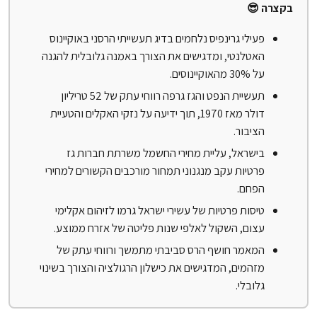
בקצרה 😎
פעילי גרינפיס נלחמים בדיג תעשייתי הרסני באוקיינוס
האטלנטי, ומדגישים את הצורך באמנה גלובלית להגנה
על 30% מהאוקיינוסים.
תעשיית הנפט והגז גרפה רווחי עתק של 52 טריליון
דולר מאז 1970, תוך ידיעה על נזקי האקלים והטעיית
הציבור.
בישראל, עליית מחירי החשמל משרתת חברות גז
פרטיות עקב מנגנוני תמחור מורכבים הקשורים למחירי
הפחם.
טיסות פרטיות של עשירי ישראל גרמו לזיהום אקלימי
עצום, השקול לאלפי שנות פליטה של אזרח ממוצע.
המאמר חושף הרס סביבתי מתמשך ורווחי עתק של
מזהמים, המדגישים את כישלון הרגולציה והצורך בשינוי
גלובלי.