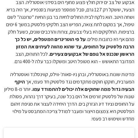
אבקוע של צב ים ירוק חולץ פצוע מחוף הים בסידני אוסטרליה. הצב
הצעיר, ששקל רק 127 גרם, סבל ממספר פציעות בסנפיריו, אך היה בריא
ושחה היטב. הוא נלקח לבית החולים לחיות בר בגן החיות "טרונגה" לשם
טיפול, אך במקום לתת צואה, הפריש הצב חלקיקי פלסטיק במשך 6 ימים
ברציפות. החלקיקים היו בעלי צבעים, צורות והרכבים שונים, כשעל חלק
מהם אף היו כתובות מילים.
על פי הוטרינרים המטפלים, יש כל כך
הרבה פלסטיק על החופים, עד שהוא מהווה לעיתים את המזון
הראשון שנכנס אל גופם של אבקועים צעירים.
לכל התוהים, הצב
המדובר התאושש – הוא מטופל היטב ומשקלו כבר עלה ל-400 גרם.
מדינות שונות באוסטרליה, ובהן ניו-סאות'-ווילס, קווינסלנד ואוסטרליה
המערבית, חוקקו חוקים מתקדמים נגד פלסטיק חד פעמי, אך
היקף
הבעיה גדול ממה שחוקים אלה יכולים להתמודד עמו.
יותר מ-8 מיליון
טונות של פלסטיק זורמים אל הים בכל שנה, בעיקר דרך נהרות, פסולת
על החופים וציוד דיג הנזרק בים. הדרך היחידה לעצור את מגיפת זיהום
הפלסטיק היא צמצום הייצור ומעבר למודל צריכה המתבסס על מילוי
מחדש ושימוש רב פעמי.