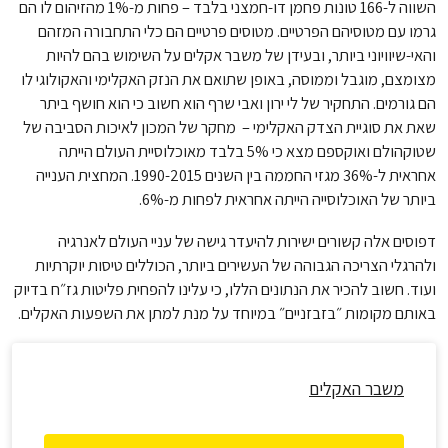
השווה ל-166 טונות פחמן דו-חמצני בלבד – פחות מ-1% מהזיהום לו הם
גרמו עם מטוסיהם הפרטיים. מטוסים פרטיים הם כלי התחבורה המזהם
והאי-שיוויוני ביותר, ובעידן של משבר אקלים על השימוש בהם להיות
מצומצם, מוגבל וממוסה, באופן שתואם את הנזק האקלימי והאקולוגי לו
הם גורמים. התחקיר של לי ירון ואבי שרף הוא חשוב כי הוא חושף ביתר
שאת את סוגיית הצדק האקלימי – מחקר של המכון לאיכות הסביבה של
שטוקהולם ואוקספם מצא כי 5% בלבד מאוכלוסיית העולם הייתה
אחראית ל-36% מגזי החממה בין השנים 1990-2015. המחצית הענייה
ביותר של האוכלוסייה הייתה אחראית לפחות מ-6%.
דפוסים אלה קשורים ישירות להיעדר גישה של עניי העולם לאנרגיה
ולהרגלי הצריכה הגבוהה של העשירים ביותר, הכוללים טיסות יוקרתיות
ועוד. חשוב להכיר את הנתונים הללו, כי עלינו להפחית פליטות גז״ח בדיוק
באותם מקומות ״בזבזניים״ במיוחד על מנת למתן את השפעות האקלים.
משבר האקלים