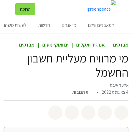
שינ
תרומה
תפריט
המאבקים שלנו
מי אנחנו
חדשות
לעשות משהו
מבזקים
אנרגיה ואקלים
|
ים ואוקיינוסים
|
מבזקים
מי מרוויח מעליית חשבון
החשמל
אלעד איבס
4 באוגוסט 2022
•
0
תגובות
שיתוף whatsapp
שיתוף facebook
שיתוף twitter
שיתוף email
לשתף בbluesky