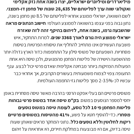
מיליארדרים ומיליונרים ישראליים, יצרו בשנה אחת נזק אקלימי
ואקולוגי שווה ערך לפליטתם של 28,635 טונות של פחמן דו-חמצני.
לשם השוואה, ישראלי ממוצע אחראי לפליטתם של 8.5 טון פחמן בשנה,
נתון גבוה בפני עצמו בהשוואה לממוצע העולמי.
חישוב הנתונים מראה
שהשבעה גרמו, בשנה אחת, לזיהום בהיקף זהה לזה שאזרח
ישראלי ממוצע היה גורם לאורך 3368 שנים.
למרות התחקיר, איש
משבעת העשירים אינו מתחייב להחליף את טיסותיו הפרטיות בטיסות
מסחריות. השפעתם של מטוסי סילון על התחממות כדור הארץ גדולה יותר
מההשפעה הישירה של פליטות הפחמן מהמנועים, ולכן טיסה היא אחת
הפעולות המזיקות ביותר מבחינה אקלימית שאדם פרטי יכול לבצע. ענף
התעופה צפוי לצמוח משמעותית בעשורים הקרובים, אך אחראי כבר
עכשיו לכ-2-3.5% מסך פליטות גזי החממה העולמיות.
מטוסים פרטיים הם בעלי אפקט הרסני בהרבה מאשר טיסה מסחרית באופן
יחסי למספר הנוסעים במטוס.
בק"מ טיסה אחד במטוס פרטי גבוהות
פליטות הפחמן פי 10 לכל נוסע, לעומת טיסה במטוס נוסעים
מסחרי.
כדי להוסיף חטא על פשע,
41% מהטיסות במטוסים פרטיים
ריקות לחלוטין וללא נוסעים כלל.
נתוני המחקר מראים שאותן שעות
טיסה בדיוק, אם היו מבוצעות במחלקת תיירים, היו אחראיות על זיהום