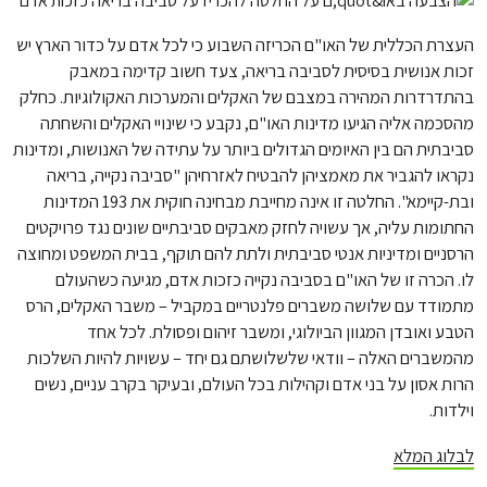
העצרת הכללית של האו"ם הכריזה השבוע כי לכל אדם על כדור הארץ יש
זכות אנושית בסיסית לסביבה בריאה, צעד חשוב קדימה במאבק
בהתדרדרות המהירה במצבם של האקלים והמערכות האקולוגיות. כחלק
מהסכמה אליה הגיעו מדינות האו"ם, נקבע כי שינויי האקלים והשחתה
סביבתית הם בין האיומים הגדולים ביותר על עתידה של האנושות, ומדינות
נקראו להגביר את מאמציהן להבטיח לאזרחיהן "סביבה נקייה, בריאה
ובת-קיימא". החלטה זו אינה מחייבת מבחינה חוקית את 193 המדינות
החתומות עליה, אך עשויה לחזק מאבקים סביבתיים שונים נגד פרויקטים
הרסניים ומדיניות אנטי סביבתית ולתת להם תוקף, בבית המשפט ומחוצה
לו. הכרה זו של האו"ם בסביבה נקייה כזכות אדם, מגיעה כשהעולם
מתמודד עם שלושה משברים פלנטריים במקביל – משבר האקלים, הרס
הטבע ואובדן המגוון הביולוגי, ומשבר זיהום ופסולת. לכל אחד
מהמשברים האלה – וודאי שלשלושתם גם יחד – עשויות להיות השלכות
הרות אסון על בני אדם וקהילות בכל העולם, ובעיקר בקרב עניים, נשים
וילדות.
לבלוג המלא