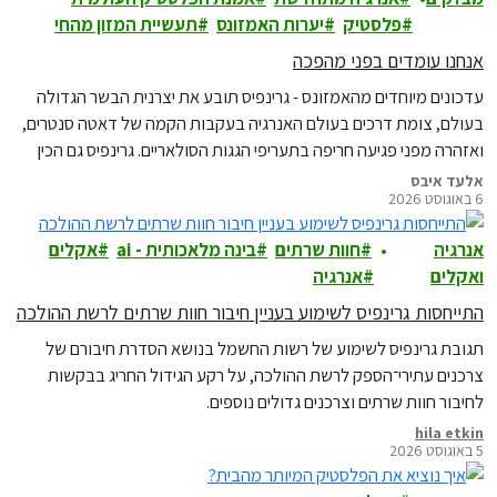
פלסטיק
יערות האמזונס
תעשיית המזון מהחי
אנחנו עומדים בפני מהפכה
עדכונים מיוחדים מהאמזונס - גרינפיס תובע את יצרנית הבשר הגדולה
בעולם, צומת דרכים בעולם האנרגיה בעקבות הקמה של דאטה סנטרים,
ואזהרה מפני פגיעה חריפה בתעריפי הגגות הסולאריים. גרינפיס גם הכין
לכם מדריך קהילתי לצמצום צריכת הפלסטיק ואפשר להוריד אותו כאן
אלעד איבס
6 באוגוסט 2026
באופן בלעדי.
אנרגיה
חוות שרתים
בינה מלאכותית - ai
אקלים
ואקלים
אנרגיה
התייחסות גרינפיס לשימוע בעניין חיבור חוות שרתים לרשת ההולכה
תגובת גרינפיס לשימוע של רשות החשמל בנושא הסדרת חיבורם של
צרכנים עתירי־הספק לרשת ההולכה, על רקע הגידול החריג בבקשות
לחיבור חוות שרתים וצרכנים גדולים נוספים.
hila etkin
5 באוגוסט 2026