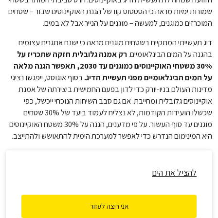
שמורות ימיות מראה כי הסטטוס קוו של הגנת האוקיינוסים שבור – שטחים
המוכרזים כמוגנים, למעשה – מוגנים על הנייר אבל לא במים.
דיג תעשייתי המתקיים בשטחים מוגנים מראה כי ישנם אתגרים עצומים
בהגנה על המים הבינלאומיים.
רק אמנה גלובלית חזקה שתכריז על
30% משטחי האוקיינוסים כמוגנים עד 2030, תאפשר הגנה מלאה
על המים הבינלאומיים מפני תעשיית הדיג.
בסוף אוגוסט, ייפגשו נציגי
מדינות העולם בניו-יורק כדי לדון בפעם החמישית ביצירתה של אמנת
אוקיינוסים גלובלית ומחייבת. אם גם סבב השיחות הנוכחי ייכשל, כפי
שכשלו הועידות הקודמות, לא נצליח לעמוד ביעד של 30% שטחים
מוגנים עד סוף העשור. על פי מדענים, הגנה על 30% משטח האוקיינוסים
היא המינימום הנדרש כדי לאפשר למערכת הימית להתאושש ולהתייצב.
להציל את הים
אני רוצה לעזור