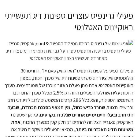
פעילי גרינפיס עוצרים ספינות דיג תעשייתי
באוקיינוס האטלנטי
פעילי גרינפיס בריטניה וגרינפיס ספרד על גבי סירת גומי מחרימים ציוד דיג
מאתר דיג תעשייתי בצפון האוקיינוס האטלנטי
פעילי גרינפיס על ספינת גרינפיס "הארקטיק סאנרייז", החרימו 30
קילומטרים של ציוד דיג משתי ספינות דיג של מערך חכות, בצפון
האוקיינוס האטלנטי. אחת מהן פעלה באזור מוכרז של שמורה ימית. מערך
החכות עליו השתלטו הפעילים היווה רק 2.5% מכלל מערך החכות בו
השתמשו הספינות, והוא כלל 286 קרסים המשמשים לרוב לדיג דגי חרב
וכרישים.
הצוות שחרר כריש כחול, מין המצוי בסכנת הכחדה, שבעה
דגי חרב ובעלי חיים ימיים אחרים שנלכדו בקרסים.
על אף שספינת
הארקטיק סאנרייז הצליחה להחרים רק חלק קטן ממערך החכות,
אחת
משיטות הדיג האכזריות ביותר,
ממצאי הפעילים משקפים היטב את
הזוועה שמחוללת תעשיית הדיג באוקיינוסים. הרס סביבתי המותר בשטחי