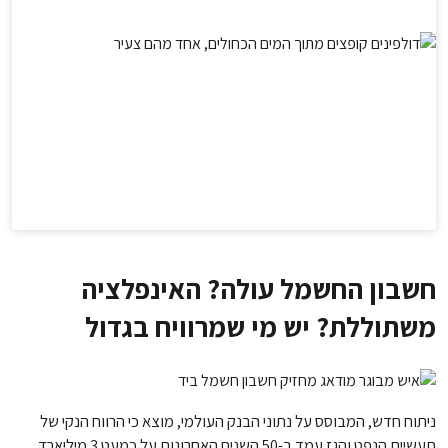
חשבון החשמל עולה? האינפלציה
משתוללת? יש מי שמרוויח בגדול
ניתוח חדש, המבוסס על נתוני הבנק העולמי, מוצא כי הרווח הנקי של
תעשיית הנפט והגז עמד ב-50 השנים האחרונות על כמעט 3 מיליארד