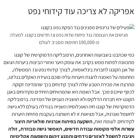
אפריקה לא צריכה עוד קידוחי נפט
מגישים את העצומה נגד פיתוח שדות נפט וגז חדשים בקונגו. למעלה
מ-100,000 חתימות מסביב לעולם
כפי שכתבנו בשבועות האחרונים, הרפובליקה הדמוקרטית של קונגו
מתכוונת לפתוח ממש בקרוב את עומק היער ואזורי הביצות ביערות הגשם
של אגן הקונגו לחברות בינלאומיות, לצורך קידוחי נפט וגז. הממשלה,
החתומה על האמנה להגנת היערות עליה סוכם בועידת האקלים בגלזגו,
מתרצת את מכירת הטבע שלה לצורך קידוחים בכך שהמדינה זקוקה
לכסף שייכנס מכך. אבל האמת היא שהמרוויחים היחידים מקידוחים באגן
הקונגו יהיו חברות הדלקים ולא תושביה העניים של המדינה. ברפובליקה
הדמוקרטית של קונגו חיה האוכלוסייה השנייה בגודלה בעולם ללא גישה
לחשמל ואנרגיה, אבל מציאות זו לא תשתנה בעקבות פתיחת היערות
לקידוחים. לעומת זאת,
השקעה בפיתוח אנרגיות סולאריות תיצור
עשרות אלפי מקומות עבודה חדשים, תאפשר גישה מבוזרת, זולה
ויציבה לחשמל לאזורים נידחים ותמנע זיהום והשפעות אקלימיות