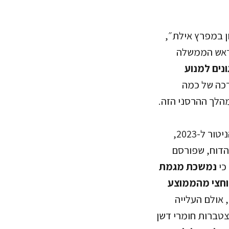
ן במפרץ אילת״,
 ראש הממשלה
ונים למנוע
רכה של כמה
מהלך ההרסני הזה.
הצורך הדחוף בהגנה על מפרץ אילת, קיבל חשיבות נוספת עם פרסומו של דוח הניטור ל-2023,
הדוח, שפורסם
כי
נמשכת מגמת
 וחצי מהממוצע
 אולם העלייה
טברות חומרי דשן