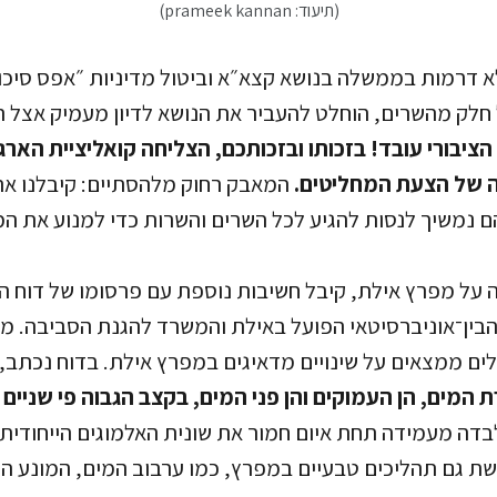
(תיעוד: prameek kannan)
לא דרמות בממשלה בנושא קצא״א וביטול מדיניות ״אפס סיכו
חלק מהשרים, הוחלט להעביר את הנושא לדיון מעמיק אצל
ציבורי עובד! בזכותו ובזכותכם, הצליחה קואליציית הארג
ה של הצעת המחליטים.
המאבק רחוק מלהסתיים: קיבלנו א
ם נמשיך לנסות להגיע לכל השרים והשרות כדי למנוע את ה
 הבין־אוניברסיטאי הפועל באילת והמשרד להגנת הסביבה. מ
ים ממצאים על שינויים מדאיגים במפרץ אילת. בדוח נכתב, 
המים, הן העמוקים והן פני המים, בקצב הגבוה פי שניים
בדה מעמידה תחת איום חמור את שונית האלמוגים הייחודית,
 גם תהליכים טבעיים במפרץ, כמו ערבוב המים, המונע הצ