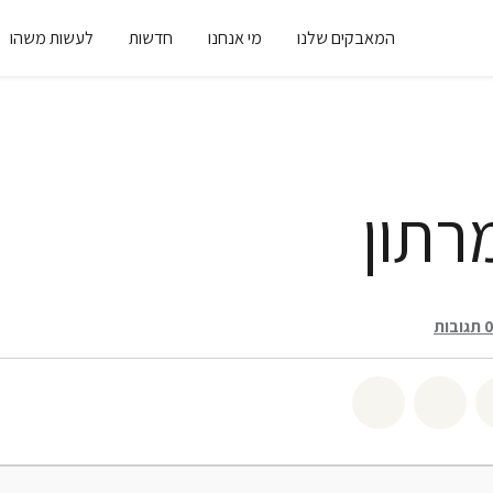
המאבקים שלנו
מי אנחנו
חדשות
לעשות משהו
רתון
תגובות
שיתוף twitter
שיתוף email
לשתף בbluesky