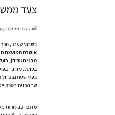
צעד ממשלתי
בשבוע שעבר, חרף 
אישרה המועצה האר
מבני מגורים), בעלי שטח גג גדול מ-250 מ"ר, 
בפועל, מדובר בעיק
שר הפנים בטרם ייכ
מדובר בבשורות משמ
האחרונות. להתקנת 