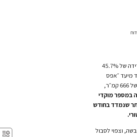
למרות המגמה החיובית, אותה הציג הממשל הברזילאי ממש לפני כמה ימים – ירידה של 45.7%
יין רחוקה מאוד מיעד ״אפס
בירוא באמזונס״, שהציבה לעצמה. בחודש שעבר, תועד בירוא בלתי חוקי בשטח של 666 קמ״ר,
 ביותר, 98%, נרשמה במספר מוקדי
ותר שנמדד בחודש
בשה, וצפוי לסבול
⚥︎