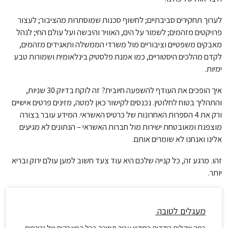
לערוך תחקירים סביבתיים; לחשוף סכנות שמוסתרות מהציבור; לעצור
פרויקטים מזהמים; לשמור על הים, האוויר והיבשה ועל עולם החי; לנהל
מאבקים משפטיים וציבוריים מול משרדי הממשלה ותאגידים מזהמים,
לקדם מהלכים היסטוריים, כמו אמנת פלסטיק בינלאומית ושמורות טבע
ימיות.
איך הופכים את העודף להשפעה חיובית? זה לוקח בדיוק 30 שניות,
והתהליך בטוח לחלוטין. נכנסים לקישור כאן למטה, מזינים פרטים אישיים
ורק את 4 הספרות האחרונות של כרטיס האשראי. המידע עובר בצורה
מוצפנת ומאובטחת ישירות מול חברות האשראי – הנתונים לא מגיעים
אלינו ואנחנו לא שומרים אותם.
זהו. מרגע זה, כל קנייה שלכם היא עוד צעד חשוב למען עולם ירוק ובריא
יותר.
מעגלים לטובה
כמה שקלים בודדים בחודש עבור תמיכה בכל המאבקים של גרינפיס