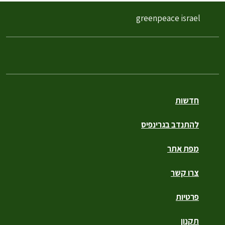
greenpeace israel
חדשות
להתנדב בגרינפיס
מפת אתר
צרו קשר
פרטיות
תקנון