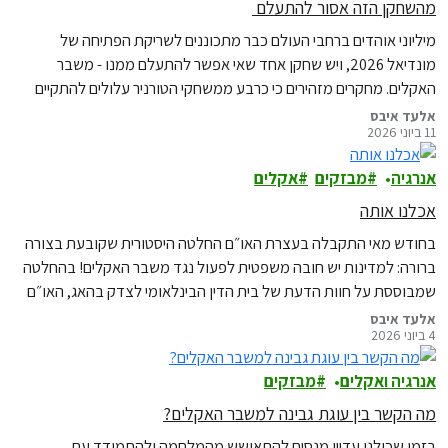
מהשחקן הזה אסור להתעלם
מיליוני אוהדים ברחבי העולם כבר מתכוננים לשריקת הפתיחה של
מונדיאל 2026, ויש שחקן אחד שאי אפשר להתעלם ממנו - משבר
האקלים. מחקרים מזהירים כי כרבע ממשחקי הטורניר עלולים להתקיים
בתנאי חום מסוכנים לשחקנים ולאוהדים. ניתוח חדש של climate
אלעד איבס
11 ביוני 2026
central מראה כי שינויי האקלים מגבירים את הסבירות לחום שיפגע
בביצועי השחקנים ב-97 מתוך 104 המשחקים המתוכננים.
אנרגיה
מבזקים
אקלים
אכלנו אותה
בחודש מאי התקבלה בעצרת האו״ם החלטה היסטורית שקובעת בצורה
ברורה: למדינות יש חובה משפטית לפעול נגד משבר האקלים! בהחלטה
שמבוססת על חוות הדעת של בית הדין הבינלאומי לצדק בהאג, האו״ם
למעשה אומר, לראשונה, בצורה מאוד ברורה, שמדינות שלא פועלות
אלעד איבס
4 ביוני 2026
מספיק נגד משבר האקלים עלולות להפר את המשפט הבינלאומי, ואף
לשאת
אנרגיה ואקלים
מבזקים
מה הקשר בין עוגת גבינה למשבר האקלים?
בזמן שכולנו עדיין מנסים להתאושש מהמלחמה ולהתמודד עם