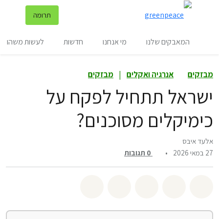
שינ
תרומה
תפריט
המאבקים שלנו
מי אנחנו
חדשות
לעשות משהו
מבזקים
אנרגיה ואקלים
|
מבזקים
ישראל תתחיל לפקח על
כימיקלים מסוכנים?
אלעד איבס
27 במאי 2026
•
0
תגובות
שיתוף whatsapp
שיתוף facebook
שיתוף twitter
שיתוף email
לשתף בbluesky