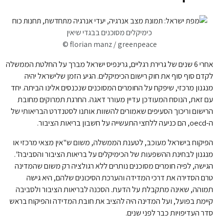
כימיקלים מסוכנים בבגדי שיאין
© florian manz / greenpeace
אחרי 6 שנים של גרירת רגליים, גרינפיס ישראל מברך על החלטת הממשלה
לקדם סוף סוף את חוק רישום הכימיקלים. הגיע הזמן שלישראל יהיה
מנגנון מרכזי, שיפקח על החומרים המסוכנים שנכנסים אלינו הביתה. יחד
עם זאת, הנוסח המעודכן עדיין מעורר דאגה. החרגת תמרוקים מחובת
הרישום וריכוך הסעיפים שאמורים להשוות אותנו לסטנדרט הבריאותי של
ה-oecd, הם כניעה ללחצי התעשייה על חשבון בריאות הציבור.
הפיקוח בישראל מעוכב, לטענת הממשלה, משום ש"אין מצאי מרכזי או
מנגנון לבחינת ההשפעות של הכימיקלים על בריאות הציבור והסביבה".
הגישה, לפיה חומרים מסוכנים נותרים ללא רגולציה רק משום שהמדינה
טרם הסדירה את דרכי המדידה והערכת הסיכונים שלהם, היא גישה
תמוהה, שאינה מתקבלת על הדעת. הסכנה לבריאות הציבור ולסביבה
קיימת בפועל, ועל המדינה היה להציב את חובת המדידה והפיקוח בראש
סדר העדיפויות כבר לפני שנים.