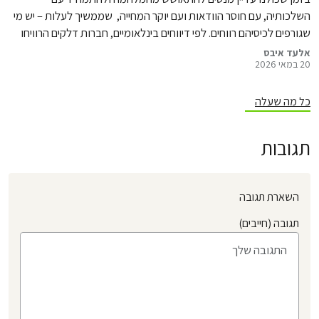
השלכותיה, עם חוסר הוודאות ועם יוקר המחייה, שממשיך לעלות – יש מי
שגורפים לכיסיהם רווחים. לפי דיווחים בינלאומיים, חברות דלקים הרוויחו
יותר מ־30 מיליון דולר נוספים על כל שעה של מלחמה, ובמקביל, גם
אלעד איבס
20 במאי 2026
מחירי הדשנים הכימיים בעולם מזנקים – מה שמוביל לעלייה נוספת
במחירי המזון, שכולנו נשלם…
כל מה שעלה
תגובות
השארת תגובה
תגובה (חייבים)