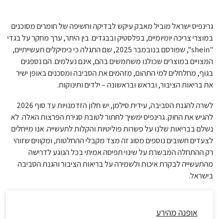
גרינפיס ישראל מוביל מאבק עיקש לבדיקה וחשיפה של חומרים מסוכנים
במוצרי צריכה יומיומיים, בפלסטיק ובבגדים. בין היתר, ערך מחקר על בגדי
"shein", שפורסם בנובמבר 2025, שם התגלה כי כימיקלים תעשייתיים,
המצויים במוצרים שכולנו משתמשים בהם, אינם נעלמים. הם נספגים
בגוף, מחלחלים למי התהום, מזהמים את הסביבה ומסכנים באופן ישיר
את בריאות הציבור, ובראש ובראשונה – ילדים ותינוקות.
לשרה להגנת הסביבה, עידית סילמן, יש חלון הזדמנויות עד סוף 2026
להגיש את החוק. גרינפיס ימשיך לחתור לטובת סגירת הפרצות האלה. לא
נשלם בבריאות שלנו על פשרות פוליטיות והקלות לתעשייה. אנו מייחלים
לצעדים חשובים נוספים מסוג זה מצד מקבלי ההחלטות, ומקווים שזוהי
רק ההתחלה המבשרת על שינוי תפיסה אמיתי בכל הנוגע לדרישה
מהתעשייה לבקרת איכות ולשמירה על בריאות הציבור והגנת הסביבה
בישראל.
אופנה מהירע