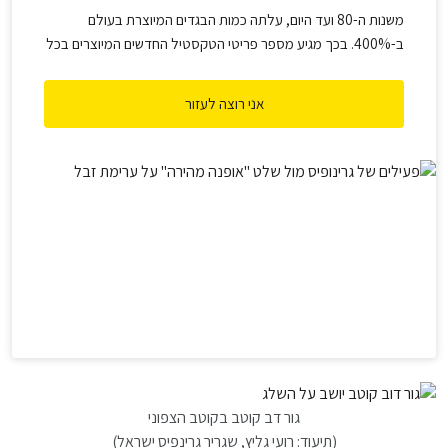
משנות ה-80 ועד היום, עלתה כמות הבגדים המיוצרת בעולם
ב-400%. בכך מגיע מספר פריטי הטקסטיל החדשים המיוצרים בכל
שנה לכ-100 מיליארד, ורבים מהבגדים הללו נלבשים פעמים ספורות
בלבד, אם בכלל, לפני שהם מושלכים להטמנה. כך הפכה האופנה
אני רוצה לעזור
שלנו, לאחת התעשיות ההרסניות ביותר בעולם.
גור דב קוטב בקוטב הצפוני
(תיעוד: רועי גליץ, שגריר גרינפיס ישראל)