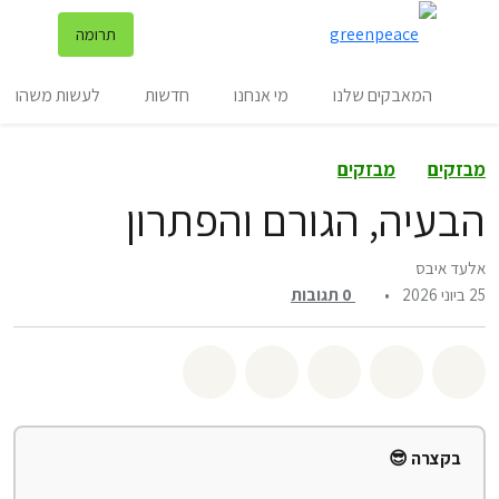
שינ
תרומה
תפריט
המאבקים שלנו
מי אנחנו
חדשות
לעשות משהו
מבזקים
מבזקים
הבעיה, הגורם והפתרון
אלעד איבס
25 ביוני 2026
•
0
תגובות
שיתוף whatsapp
שיתוף facebook
שיתוף twitter
שיתוף email
לשתף בbluesky
בקצרה 😎