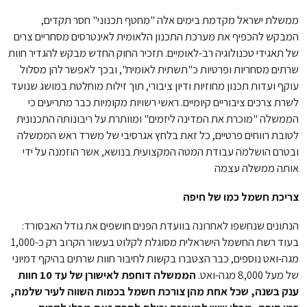
ממשלת ישראל מקדמת בימים אלה "מחטף תכנוני" חסר תקדים,
המבקש להכפיף את מערכת התכנון הלאומית לאינטרסים מסחריים צרים
של תאגידי טכנולוגיה רב-לאומיים. תזכיר החוק החדש מבקש להגדיר חוות
שרתים מסחריות ופרטיות כ"תשתית לאומית", ובכך לאפשר להן מסלול
עוקף ועדות תכנון מחוזיות ודיון ציבורי, תוך זילות מוחלטת במושג שנועד
לשרת צרכים ציבוריים קיומיים. ראשי רשויות מקומיות כבר מתריעים כי
הממשלה "מוכרת את המדינה ליזמים" ומוותרת על ריבונותה התכנונית
לטובת רווחים פרטיים, כל זאת בלחץ אגרסיבי של משרד ראש הממשלה
ובטרם הושלמה עבודת המטה המקצועית בנושא, אשר הוזמנה על ידי
אותה ממשלה עצמה
צריכת חשמל כמו של חיפה
הנתונים שנחשפו לאחרונה בוועדת הפנים חושפים את גודל האבסורד:
בעוד רשת החשמל הישראלית מסוגלת לקלוט בעשור הקרוב רק כ-1,000
מגה-ואט נוספים, כבר הצטברו בקשות לחיבור חוות שרתים בהיקף דמיוני
של מעל 8,000 מגה-ואט.
הממשלה דוחפת לאישורן של עד 10 חוות
ענק בשנה, שכל אחת מהן צורכת חשמל בכמות השווה לעיר שלמה,