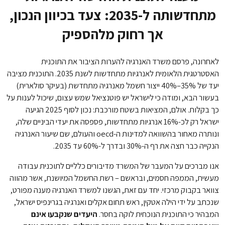
מתחדשותה ל-2035: צעד בכיוון הנכון,
אך רחוק מלהספיק
לאחרונה, פרסם משרד האנרגיה להערות הציבור את התוכנית
האסטרטגית הלאומית לאנרגיות מתחדשות לשנת 2035. התוכנית מציבה
יעד של 35%–40% ייצור חשמל מאנרגיה מתחדשת (בעיקר סולארית)
בעשור הבא, ומודה כי לישראל יש פוטנציאל שמש עצום, שיכול לענות על
כך בקלות. אולם, המציאות בשטח מורכבת: נכון לסוף 2025 הגיעה
ישראל רק לכ-16% אנרגיות מתחדשות, פספסה את יעדי הביניים שלה,
ונותרה מאחור בהשוואה למדינות ה-oecd והעולם, שם שיעור האנרגיה
הנקייה כבר חצה את רף ה-30% ובדרך ל-60% עד 2035.
אנו מברכים על המעבר של המשרד מדיבורים כלליים לתוכנית עבודה
מעשית, הממפה חסמים, ובראשם – רשת החשמל המיושנת, אשר מהווה
צוואר בקבוק מרכזי. יחד עם זאת, הגשנו למשרד האנרגיה מענה מפורט,
שנכתב על ידי הילה אטקין, ראש תחום אקלים ואנרגיה בגרינפיס ישראל,
המבהיר כי התוכנית הנוכחית לוקה בחסר.
היעדים שנקבעו אינם