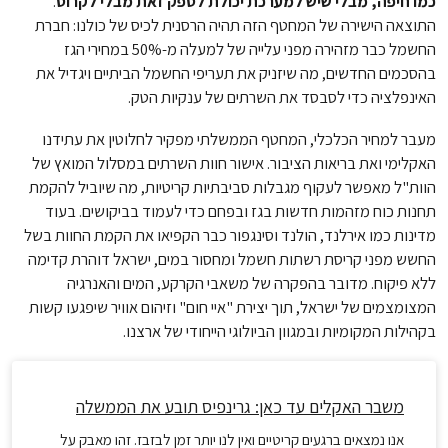
כמו חיפה, מבלי שיש למערכת יכולת לספק זאת מבלי לקרוס
.
התוצאה הישירה של המחטף הזה תהיה הרסנית לכיס של כולנו: חברת
החשמל כבר מזהירה מפני עלייה של למעלה מ-50% במחירי הגז
בהסכמים החדשים, מה שיזניק את תעריפי החשמל הביתיים ויגדיל את
האינפלציה כדי לסבסד את השרתים של ענקיות הטק.
מעבר למחיר הכלכלי, המחטף הממשלתי מפקיר לחלוטין את עתידנו
האקלימי ואת בריאות הציבור. אישור חוות השרתים במסלול המואץ של
הוות"ל מאפשר לעקוף מגבלות סביבתיות קריטיות, מה שיוביל להקמת
תחנות כוח מזהמות חדשות בגז ובפחם כדי לעמוד בביקושים. בעוד
מדינות כמו אירלנד, הולנד וסינגפור כבר הקפיאו את הקמת החוות בשל
החשש מפני קריסת רשתות חשמל ומחסור במים, ישראל דוהרת קדימה
ללא פיקוח. מדובר בהפקרה של משאבי הקרקע, המים והאנרגיה
המצומצמים של ישראל, תוך יצירת "איי חום" וזיהום אוויר שיפגעו קשות
בקהילות המקומיות ובמגוון הביולוגי הייחודי של ארצנו.
משבר האקלים עד כאן: גרינפיס תובע את הממשלה
אנו נמצאים ברגעים קריטיים ואין לנו יותר זמן לבזבז. זהו מאבק על