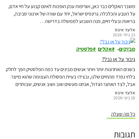
משבר האקלים כבר כאן, ושריפות ענק הופכות לאיום קבוע על חיי אדם,
על הטבע והכלכלה. גרינפיס ישראל, יחד עם שורה של ארגוני סביבה,
בריאות ובעלי חיים, פנה השבוע לממשלה בדרישה…
אלעד איבס
23 ביולי 2026
מבזקים
אקלים
פלסטיק
גיבור על או נבל?
בשנים האחרונות יותר ויותר אנשים מבינים עד כמה הפלסטיק הפך לחלק
בלתי נפרד מהחיים שלנו, ובצידו בעיית הפסולת העצומה שהוא מייצר.
אבל, לצד האתגר הגדול, אנחנו פוגשים שוב ושוב אנשים, שבוחרים
לעשות משהו אחרת: למצוא פתרונות פשוטים, לשנות הרגל קטן, לנסות
אלעד איבס
18 ביוני 2026
דרך חדשה.
כל מה שעלה
תגובות