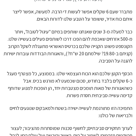
מתברר שעם 6 שקלים אפשר לעשות די הרבה. למעשה, אפשר לייצר
איתם כוח אדיר, ששומר על הטבע שלנו לדורות הבאים.
כבר למעלה מ-3 שנים שאנחנו שותפים במיזם "עיגול לטובה", ויותר
מ-500 אזרחים שאכפת להם הפכו דרכו לשותפים פעילים בעשייה שלנו.
הקונספט פשוט: הקנייה שלכם בכרטיס האשראי מתעגלת לשקל הקרוב
(קניתם ב-19.80? שילמתם 20 ש"ח?), והאגורות הבודדות עוברות ישירות
להגנה על הסביבה.
הכסף הקטן שלכם הוא הכוח העצמאי שלנו. בממוצע, כל מצטרף מעגל
כ-6 שקלים בלבד בחודש, סכום שכמעט לא מורגש בכיס. אבל
כשהאגורות של מאות תומכים מצטברות יחד, הן הופכות למנוע שדוחף
קדימה עשייה סביבתית חסרת פשרות.
התמיכה הזו מתורגמת לעשייה ישירה בשטח ולמאבקים שנוגעים לחיים
ולבריאות של כולנו:
לערוך תחקירים סביבתיים; לחשוף סכנות שמוסתרות מהציבור; לעצור
פרויקטים מזהמים; לשמור על הים, האוויר והיבשה ועל עולם החי; לנהל