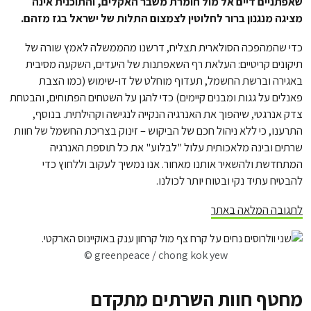
שאפתניים דיים אל מול חומרת משבר האקלים, והתוכנית אינה
מציגה מנגנון ברור לחלוטין לצמצום התלות של ישראל בגז מזהם.
כדי שהמהפכה הסולארית תצליח, דרשנו מהממשלה לאמץ שורה של
תיקונים קריטיים: העלאת רף השאפתנות של היעדים, השקעה מסיבית
באגירה וברשת החשמל, תעדוף מוחלט של דו-שימוש (כמו הצבת
פאנלים על גגות ומבנים קיימים) כדי להגן על השטחים הפתוחים, והבטחת
צדק אנרגטי, שיהפוך את האנרגיה הנקייה לנגישה וקהילתית. בנוסף,
התרענו, כי ללא ניהול חכם של הביקוש – זינוק בצריכת החשמל של חוות
שרתים ובינה מלאכותית עלול "לבלוע" את כל תוספת האנרגיה
המתחדשת ולהשאיר אותנו מאחור. אנו נמשיך לעקוב וללחוץ כדי
להבטיח עתיד נקי ובטוח יותר לכולנו.
לתגובה המלאה באתר
© greenpeace / chong kok yew
מחטף חוות השרתים מתקדם