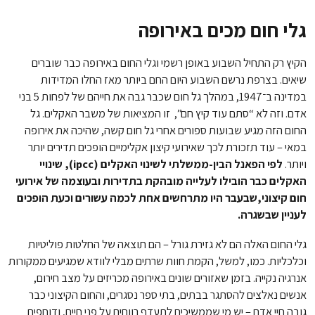
גלי חום מכים באירופה
הקיץ רק התחיל השבוע באופן רשמי וגלי החום באירופה כבר שוברים
שיאים. בצרפת נרשם השבוע היום החם ביותר מאז החלו המדידות
במדינה ב־1947, במהלך גל חום שכבר גבה את חייהם של לפחות 5 בני
אדם. וזה לא “סתם עוד קיץ חם”, זו המציאות של משבר האקלים. גל
החום הזה מגיע שבועות ספורים אחרי גל חום קשה, שהיכה את אירופה
במאי – עוד תזכורת לכך שאירועי קיצון אקלימיים הופכים תדירים יותר
ויותר.
לפי הפאנל הבין-ממשלתי לשינוי האקלים (ipcc), שינויי
האקלים כבר הובילו לעלייה מובהקת בתדירות ובעוצמה של אירועי
חום קיצוני,שבעבר היו מתרחשים אחת לכמה עשורים וכעת הופכים
לעניין שבשגרה.
גלי החום האלה הם לא גזירת גורל – הם תוצאה של החלטות פוליטיות
וכלכליות. כמו, למשל, הקמת חוות שרתים מבלי לוודא שמגיעים ממקורות
אנרגיה נקייה. בזמן שאזורים שונים באירופה מכריזים על מצב חירום,
אנשים נאלצים להסתגר בבתים, בתי ספר נסגרים, והחום הקיצוני כבר
גובה חיי אדם – יש מי שממשיכים לתעדף רווחים על פני חיים, ודוחפים