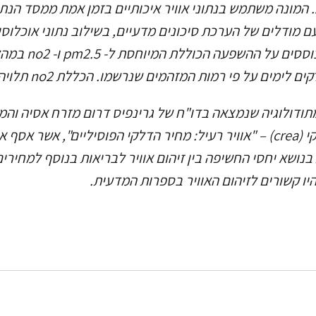
 בשילוב עם מודלים של הערכת סיכונים מדעיים, בשילוב נתוני אוכלוס
ם על פי רמות המזהמים שנרשמו. הכללת no2 תלויה בזמינות הנתונים.
מתודולוגיה שנמצאה בדו"ח של גרינפיס דרום מזרח אסיה והמ
האנרגיה והאוויר הנקי (crea) – "אוויר רעיל: מחיר הדלקי הפוסיליים", אשר
נושא יחסי החשיפה בין זיהום אוויר לבריאות בנוסף למחירי
ו קשורים לזיהום האוויר בספרות המדעית.