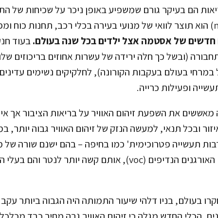
ות הם בעיקר גורם שמשפיע באופן ניכר על שכיחות של התק
בעוד חנקן
בורה (ובשל כך חלה ירידה של עשרות אחוזים בריכוזים שלו
מרחי בעולם בעקבות הקורונה), לחלקיקים נשימים עדינים 
עשייה ופעילות כרייה.
מאששים את השפעת זיהום האוויר על בריאות הציבור אך אי
ור ובכל תנאי, למעשה הנזק של זיהום האוויר גבוה יותר, ב
רבות תעשייה פטרוכימית' כמו בחיפה – בהם ישנם שורה של 
ממשפחת החומרים האורגנים הנדיפים (voc), אותם קשה יותר ל
ם שנחקרו בעולם, בניו דלהי שיעור התמותה היה הגבוה ביותר עקב
נים. הכלי החדש מגלה כי זיהום האוויר גבה מחיר כבד מכלכל