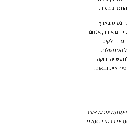
ינפיס בארץ
ום אוויר, אנחנו
יפת דלקים
על הממשלות
תעשייה ירוקה
סיף אייקנבאום.
iqair a משתמש באלגוריתם המנתח איכות אוויר
על מנת לחשב את העלות החזויה של זיהום האוויר מ- pm2.5 ו- no2 בערים ברחבי העולם