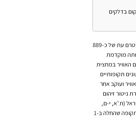
ום בדלקים
עד כה, בשנת 2020 זיהום אוויר מחלקיקים נשימים וחנקן דו חמצני גרם למותם בטרם עת של כ-889
ו עד כה כ-150 מקרים של תמותה מוקדמת
 בשיעור זיהום האוויר במחצית
 נתונים תקופותיים
ויר ועוקב אחר
ת ניטור זיהום
 את ההשפעה של זיהום האוויר ב-8 ערים בישראל (ת״א, י-ם,
ראשל״צ, אשדוד, ב״ש, חדרה, בני ברק וחיפה) ובעוד 28 ערים ברחבי העולם מהתקופה שהחלה ב-1