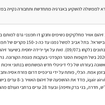
ורא לממשלה להשקיע באנרגיה מתחדשת ותחבורה נקייה במק
ישראלים מ-8 ערים בישראל. בתל אביב למשל נמנ
ובירושלים כ-330(הנתונים נלקחו ב09/07). זאת על אף ירידה יחסית
הראשונה של שנת 2020 בשל תקופות הסגר הקפדני בעקבות מגפת הקורונה.
ונה בעזרתו של כלי דיגיטלי חדש המשתמש בנתוני איכות או
 בזמן אמת. הכלי, פותח על ידי גרינפיס דרום מזרח אסיה וחבר
האוויר הבינ״ל iqair airvisual, מדד