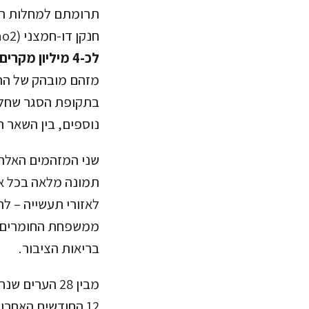
תרומתם למחלות ריא
חנקן דו-חמצני (no2) הוא תוצר לוואי של מנועי בעירה בכלי רכב, תחנות כוח ומפעלים, הוא קשור
לכ-4 מיליון מקרים חדשים של אסטמה אצל ילדים בכל שנה בעולם.
מזהם מובהק של התח
בתקופת הסגר שחל ב
נוספים, בין השאר ת
שני המזהמים האלה 
תמונה מלאה בכל איז
לאזורי תעשייה – ל
בריאות הציבור.
מבין 28 הערי
12 החודשים האחרו