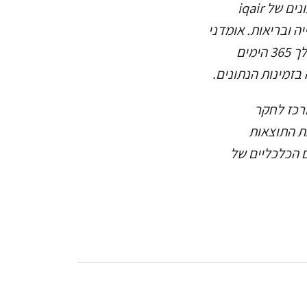
מאז 1 בינואר, 2020. המונה משתמש בנתוני אוויר איכותיים בזמן אמת ממסד הנתונים של iqair
ייה ובריאות. אומדני
התמותה והעלות מבוססים על ההשפעה הכוללת המיוחסת ל- pm2.5 ו- no2 במהלך 365 הימים
רכז לחקר
 אסף את התוצאות
ם הכלכליים של