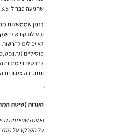
שהגיעה כבר ל-3.5 מיליארד דולר במהלך יוני האחרון, אשר משתווה לכ-5.8% מהתמ"ג בעיר.
בזמן שממשלות מחפ
ובעולם קורא להשקי
לא יכולים להרשות 
פוסיליים (גז,נפט,
להבטיח כי מתווה ה
ותחבורה ציבורית ה
הערות (שיטת המח