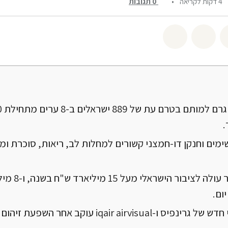
4 דקות לקריאה
•
0
תגובות
שיתוף twitter
שיתוף email
לשתף בbluesky
.
ימים וחנקן דו-חמצני קשורים למחלות לב, ריאות, סוכרת ומג
זיהום האוויר עולה ל
ום.
כלי דיגיטלי חדש של גרינפיס ו-iqair airvisual עוקב אחר