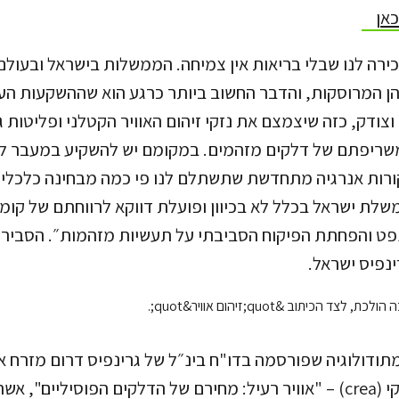
כאן
ירה לנו שבלי בריאות אין צמיחה. הממשלות בישראל ובעולם
 המרוסקות, והדבר החשוב ביותר כרגע הוא שההשקעות הע
 וצודק, כזה שיצמצם את נזקי זיהום האוויר הקטלני ופליטות 
שריפתם של דלקים מזהמים. במקומם יש להשקיע במעבר ל
ורות אנרגיה מתחדשת שתשתלם לנו פי כמה מבחינה כלכלי
שלת ישראל בכלל לא בכיוון ופועלת דווקא לרווחתם של קומץ
נפט והפחתת הפיקוח הסביבתי על תעשיות מזהמות״. הסביר ד
ינפיס ישראל.
מתודולוגיה שפורסמה בדו"ח בינ״ל של גרינפיס דרום מזרח 
האנרגיה והאוויר הנקי (crea) – "אוויר רעיל: מחירם של הדלקים הפוסיל