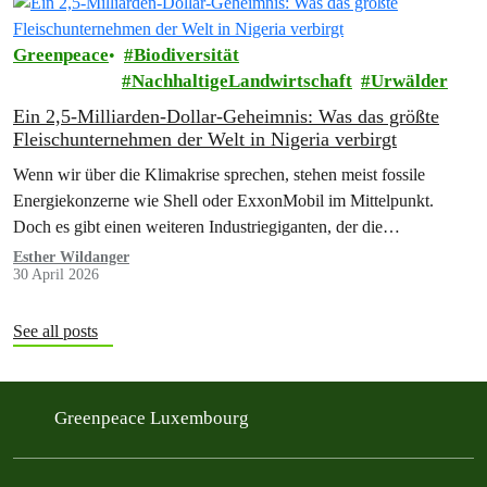
Greenpeace
Biodiversität
NachhaltigeLandwirtschaft
Urwälder
Ein 2,5-Milliarden-Dollar-Geheimnis: Was das größte
Fleischunternehmen der Welt in Nigeria verbirgt
Wenn wir über die Klimakrise sprechen, stehen meist fossile
Energiekonzerne wie Shell oder ExxonMobil im Mittelpunkt.
Doch es gibt einen weiteren Industriegiganten, der die
Klimazerstörung maßgeblich vorantreibt und derzeit eine massive
Esther Wildanger
30 April 2026
Expansion in Afrika plant.
See all posts
Greenpeace Luxembourg