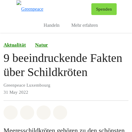
To
Spenden
Menu
Handeln
Mehr erfahren
Aktualität
Natur
9 beeindruckende Fakten
über Schildkröten
Greenpeace Luxembourg
31 May 2022
Share on Whatsapp
Share on Facebook
Share via Email
Share on Bluesky
Meeresschildkröten gehören zu den schönsten