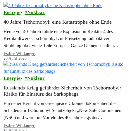
Energie
Nuklear
40 Jahre Tschornobyl: eine Katastrophe ohne Ende
Heute vor 40 Jahren führte eine Explosion in Reaktor 4 des
Kernkraftwerks Tschornobyl zur Freisetzung radioaktiver
Strahlung über weite Teile Europas. Ganze Gemeinschaften
mussten ihre Heimat verlassen, zurück blieb ein…
Esther Wildanger
26 April 2026
Energie
Nuklear
Russlands Krieg gefährdet Sicherheit von Tschornobyl:
Risiko für Einsturz des Sarkophags
Ein neuer Bericht von Greenpeace Ukraine dokumentiert die
Schäden am Tschornobyl-Schutzobjekt „New Safe Confinement“
(NSC) und warnt im Vorfeld des 40. Jahrestags der…
Esther Wildanger
14 April 2026