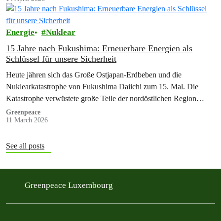
Energie
Nuklear
15 Jahre nach Fukushima: Erneuerbare Energien als
Schlüssel für unsere Sicherheit
Heute jähren sich das Große Ostjapan-Erdbeben und die
Nuklearkatastrophe von Fukushima Daiichi zum 15. Mal. Die
Katastrophe verwüstete große Teile der nordöstlichen Region
Japans. Greenpeace spricht den Opfern und ihren…
Greenpeace
11 March 2026
See all posts
Greenpeace Luxembourg