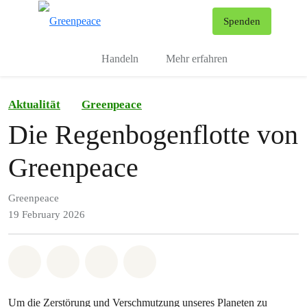
To
Spenden
Menu
Handeln
Mehr erfahren
Aktualität
Greenpeace
Die Regenbogenflotte von
Greenpeace
Greenpeace
19 February 2026
Share on Whatsapp
Share on Facebook
Share via Email
Share on Bluesky
Um die Zerstörung und Verschmutzung unseres Planeten zu