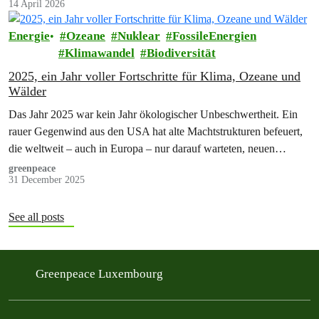
14 April 2026
Energie
Ozeane
Nuklear
FossileEnergien
Klimawandel
Biodiversität
2025, ein Jahr voller Fortschritte für Klima, Ozeane und
Wälder
Das Jahr 2025 war kein Jahr ökologischer Unbeschwertheit. Ein
rauer Gegenwind aus den USA hat alte Machtstrukturen befeuert,
die weltweit – auch in Europa – nur darauf warteten, neuen
Auftrieb…
greenpeace
31 December 2025
See all posts
Greenpeace Luxembourg