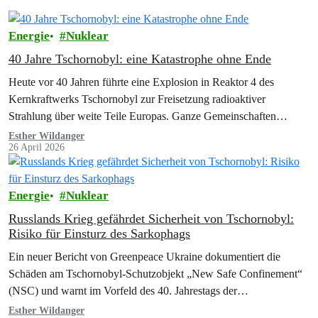
Energie
Nuklear
40 Jahre Tschornobyl: eine Katastrophe ohne Ende
Heute vor 40 Jahren führte eine Explosion in Reaktor 4 des
Kernkraftwerks Tschornobyl zur Freisetzung radioaktiver
Strahlung über weite Teile Europas. Ganze Gemeinschaften
mussten ihre Heimat verlassen, zurück blieb ein…
Esther Wildanger
26 April 2026
Energie
Nuklear
Russlands Krieg gefährdet Sicherheit von Tschornobyl:
Risiko für Einsturz des Sarkophags
Ein neuer Bericht von Greenpeace Ukraine dokumentiert die
Schäden am Tschornobyl-Schutzobjekt „New Safe Confinement“
(NSC) und warnt im Vorfeld des 40. Jahrestags der…
Esther Wildanger