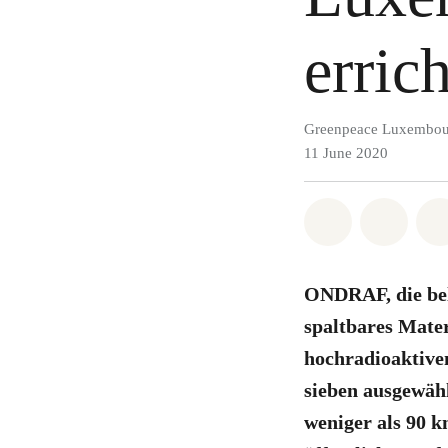
erric
Greenpeace Luxembou
11 June 2020
Share on Wh
Share 
ONDRAF, die belg
spaltbares Mater
hochradioaktive
sieben ausgewäh
weniger als 90 