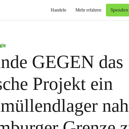
Spenden
Handeln
Mehr erfahren
gie
ünde GEGEN das
sche Projekt ein
üllendlager nah
mburger Grenze z