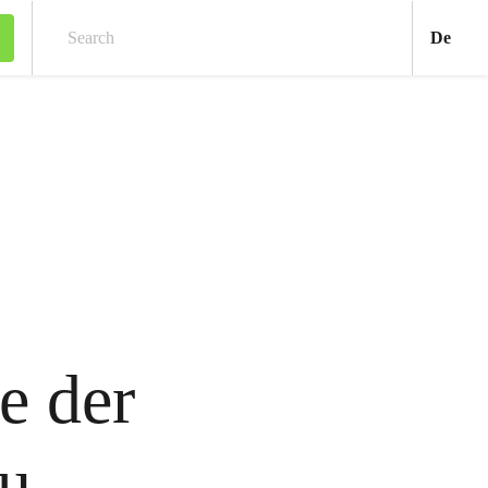
Deu
De
Search
e der
u