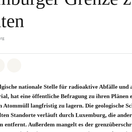
hten
rg
atsapp
on Facebook
Share via Email
Share on Bluesky
ische nationale Stelle für radioaktive Abfälle und 
ial, hat eine öffentliche Befragung zu ihren Plänen e
n Atommüll langfristig zu lagern.
Die geologische Sc
lten Standorte verläuft durch Luxemburg, die ander
km entfernt. Außerdem
mangelt es der grenzüberschr