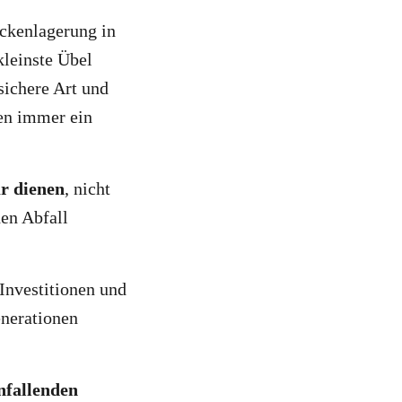
ockenlagerung in
kleinste Übel
 sichere Art und
ien immer ein
ür dienen
, nicht
en Abfall
Investitionen und
enerationen
nfallenden