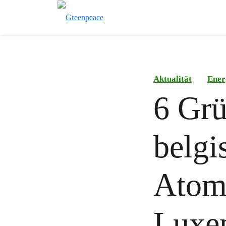
Aktualität
Ener
6 Gr
belgi
Atomm
Luxe