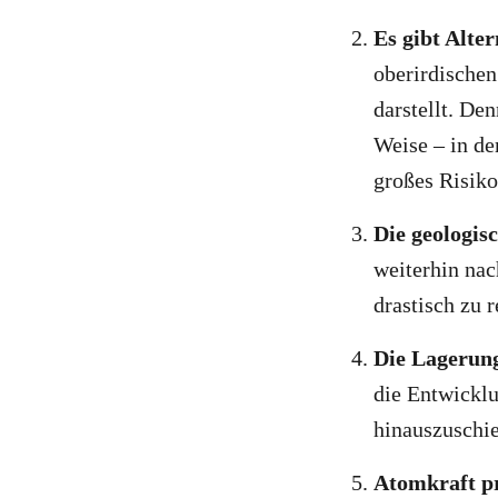
Es gibt Alte
oberirdischen
darstellt. De
Weise – in de
großes Risiko
Die geologis
weiterhin nac
drastisch zu 
Die Lagerung
die Entwicklu
hinauszuschi
Atomkraft pr