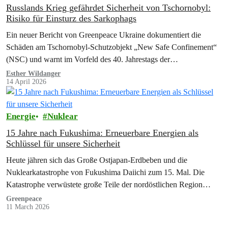
Russlands Krieg gefährdet Sicherheit von Tschornobyl:
Risiko für Einsturz des Sarkophags
Ein neuer Bericht von Greenpeace Ukraine dokumentiert die
Schäden am Tschornobyl-Schutzobjekt „New Safe Confinement“
(NSC) und warnt im Vorfeld des 40. Jahrestags der…
Esther Wildanger
14 April 2026
Energie
Nuklear
15 Jahre nach Fukushima: Erneuerbare Energien als
Schlüssel für unsere Sicherheit
Heute jähren sich das Große Ostjapan-Erdbeben und die
Nuklearkatastrophe von Fukushima Daiichi zum 15. Mal. Die
Katastrophe verwüstete große Teile der nordöstlichen Region
Japans. Greenpeace spricht den Opfern und ihren…
Greenpeace
11 March 2026