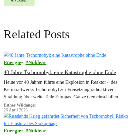
#
Nuklear
Related Posts
Energie
Nuklear
40 Jahre Tschornobyl: eine Katastrophe ohne Ende
Heute vor 40 Jahren führte eine Explosion in Reaktor 4 des
Kernkraftwerks Tschornobyl zur Freisetzung radioaktiver
Strahlung über weite Teile Europas. Ganze Gemeinschaften
mussten ihre Heimat verlassen, zurück blieb ein…
Esther Wildanger
26 April 2026
Energie
Nuklear