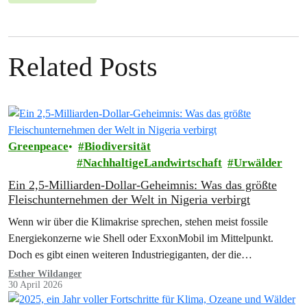
Related Posts
Greenpeace
Biodiversität
NachhaltigeLandwirtschaft
Urwälder
Ein 2,5-Milliarden-Dollar-Geheimnis: Was das größte
Fleischunternehmen der Welt in Nigeria verbirgt
Wenn wir über die Klimakrise sprechen, stehen meist fossile
Energiekonzerne wie Shell oder ExxonMobil im Mittelpunkt.
Doch es gibt einen weiteren Industriegiganten, der die
Klimazerstörung maßgeblich vorantreibt und derzeit eine massive
Esther Wildanger
30 April 2026
Expansion in Afrika plant.