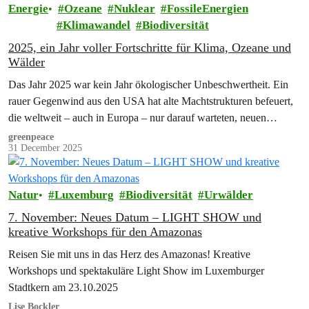
Energie
Ozeane
Nuklear
FossileEnergien
Klimawandel
Biodiversität
2025, ein Jahr voller Fortschritte für Klima, Ozeane und
Wälder
Das Jahr 2025 war kein Jahr ökologischer Unbeschwertheit. Ein
rauer Gegenwind aus den USA hat alte Machtstrukturen befeuert,
die weltweit – auch in Europa – nur darauf warteten, neuen
Auftrieb…
greenpeace
31 December 2025
Natur
Luxemburg
Biodiversität
Urwälder
7. November: Neues Datum – LIGHT SHOW und
kreative Workshops für den Amazonas
Reisen Sie mit uns in das Herz des Amazonas! Kreative
Workshops und spektakuläre Light Show im Luxemburger
Stadtkern am 23.10.2025
Lise Bockler