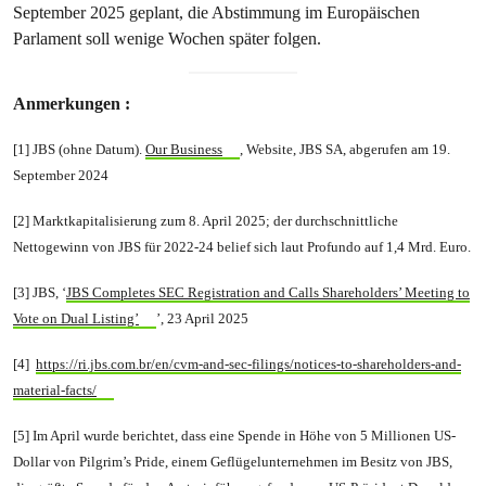
September 2025 geplant, die Abstimmung im Europäischen
Parlament soll wenige Wochen später folgen.
Anmerkungen :
[1] JBS (ohne Datum).
Our Business
, Website, JBS SA, abgerufen am 19.
September 2024
[2] Marktkapitalisierung zum 8. April 2025; der durchschnittliche
Nettogewinn von JBS für 2022-24 belief sich laut Profundo auf 1,4 Mrd. Euro.
[3] JBS, ‘
JBS Completes SEC Registration and Calls Shareholders’ Meeting to
Vote on Dual Listing’
’, 23 April 2025
[4]
https://ri.jbs.com.br/en/cvm-and-sec-filings/notices-to-shareholders-and-
material-facts/
[5] Im April wurde berichtet, dass eine Spende in Höhe von 5 Millionen US-
Dollar von Pilgrim’s Pride, einem Geflügelunternehmen im Besitz von JBS,