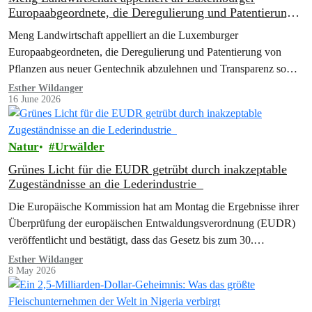
Europaabgeordnete, die Deregulierung und Patentierung
von Pflanzen aus neuer Gentechnik zu stoppen
Meng Landwirtschaft appelliert an die Luxemburger
Europaabgeordneten, die Deregulierung und Patentierung von
Pflanzen aus neuer Gentechnik abzulehnen und Transparenz sowie
Wahlfreiheit zu schützen.
Esther Wildanger
16 June 2026
Natur
Urwälder
Grünes Licht für die EUDR getrübt durch inakzeptable
Zugeständnisse an die Lederindustrie
Die Europäische Kommission hat am Montag die Ergebnisse ihrer
Überprüfung der europäischen Entwaldungsverordnung (EUDR)
veröffentlicht und bestätigt, dass das Gesetz bis zum 30.
Dezember…
Esther Wildanger
8 May 2026