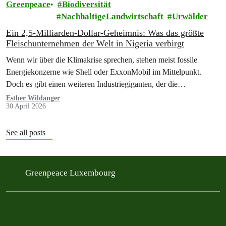
Greenpeace
Biodiversität
NachhaltigeLandwirtschaft
Urwälder
Ein 2,5-Milliarden-Dollar-Geheimnis: Was das größte
Fleischunternehmen der Welt in Nigeria verbirgt
Wenn wir über die Klimakrise sprechen, stehen meist fossile
Energiekonzerne wie Shell oder ExxonMobil im Mittelpunkt.
Doch es gibt einen weiteren Industriegiganten, der die
Klimazerstörung maßgeblich vorantreibt und derzeit eine massive
Esther Wildanger
30 April 2026
Expansion in Afrika plant.
See all posts
Greenpeace Luxembourg