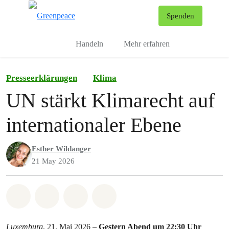
To
Spenden
Menu
Handeln
Mehr erfahren
Presseerklärungen
Klima
UN stärkt Klimarecht auf
internationaler Ebene
Esther Wildanger
21 May 2026
Share on Whatsapp
Share on Facebook
Share via Email
Share on Bluesky
Luxemburg
, 21. Mai 2026 –
Gestern Abend um 22:30 Uhr