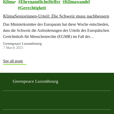
Klima
EhrenamtlicheHelfer
Klimawandel
Gerechtigkeit
KlimaSeniorinnen-Urteil: Die Schweiz muss nachbessern
Das Ministerkomitee des Europarats hat diese Woche entschieden,
dass die Schweiz die Anforderungen des Urteils des Europäischen
Gerichtshofs für Menschenrechte (EGMR) im Fall der
KlimaSeniorinnen noch nicht erfüllt. Die Schweiz bleibt den
Greenpeace Luxembourg
7 March 2025
Beweis schuldig...
See all posts
Greenpeace Luxembourg