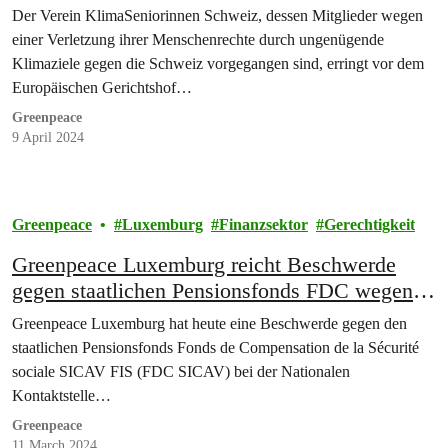
Der Verein KlimaSeniorinnen Schweiz, dessen Mitglieder wegen
einer Verletzung ihrer Menschenrechte durch ungenügende
Klimaziele gegen die Schweiz vorgegangen sind, erringt vor dem
Europäischen Gerichtshof…
Greenpeace
9 April 2024
Greenpeace
Luxemburg
Finanzsektor
Gerechtigkeit
Greenpeace Luxemburg reicht Beschwerde
gegen staatlichen Pensionsfonds FDC wegen
Verstoßes gegen die OECD-Leitsätze für
Greenpeace Luxemburg hat heute eine Beschwerde gegen den
multinationale Unternehmen ein
staatlichen Pensionsfonds Fonds de Compensation de la Sécurité
sociale SICAV FIS (FDC SICAV) bei der Nationalen
Kontaktstelle…
Greenpeace
11 March 2024