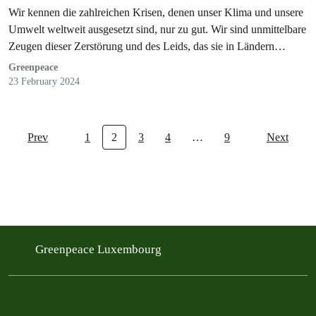
Schutz der Umwelt unternehmen müssen
Wir kennen die zahlreichen Krisen, denen unser Klima und unsere
Umwelt weltweit ausgesetzt sind, nur zu gut. Wir sind unmittelbare
Zeugen dieser Zerstörung und des Leids, das sie in Ländern…
Greenpeace
23 February 2024
Prev
1
2
3
4
…
9
Next
Greenpeace Luxembourg