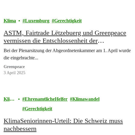
Klima
Luxemburg
Gerechtigkeit
ASTM, Fairtrade Lëtzebuerg und Greenpeace
vermissen die Entschlossenheit der
Regierungsparteien im Bezug auf die
Bei der Plenarsitzung der Abgeordnetenkammer am 1. April wurde
Anerkennung des Menschenrechts auf eine
die eingebrachte...
saubere, gesunde und nachhaltige Umwelt
Greenpeace
3 April 2025
Klim
EhrenamtlicheHelfer
Klimawandel
a
Gerechtigkeit
KlimaSeniorinnen-Urteil: Die Schweiz muss
nachbessern