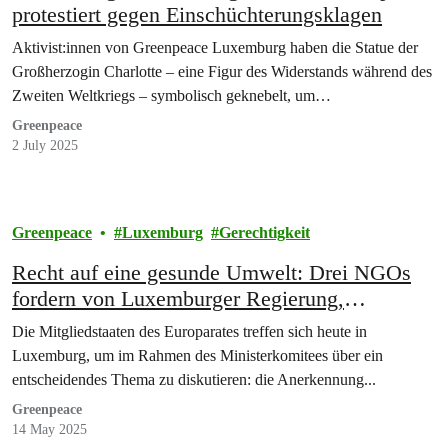
protestiert gegen Einschüchterungsklagen
Aktivist:innen von Greenpeace Luxemburg haben die Statue der
Großherzogin Charlotte – eine Figur des Widerstands während des
Zweiten Weltkriegs – symbolisch geknebelt, um…
Greenpeace
2 July 2025
Greenpeace
Luxemburg
Gerechtigkeit
Recht auf eine gesunde Umwelt: Drei NGOs
fordern von Luxemburger Regierung,
Verantwortung im Europarat zu übernehmen
Die Mitgliedstaaten des Europarates treffen sich heute in
Luxemburg, um im Rahmen des Ministerkomitees über ein
entscheidendes Thema zu diskutieren: die Anerkennung...
Greenpeace
14 May 2025