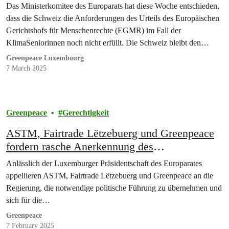
Das Ministerkomitee des Europarats hat diese Woche entschieden,
dass die Schweiz die Anforderungen des Urteils des Europäischen
Gerichtshofs für Menschenrechte (EGMR) im Fall der
KlimaSeniorinnen noch nicht erfüllt. Die Schweiz bleibt den
Beweis schuldig...
Greenpeace Luxembourg
7 March 2025
Greenpeace
Gerechtigkeit
ASTM, Fairtrade Lëtzebuerg und Greenpeace
fordern rasche Anerkennung des
Menschenrechts auf eine saubere, gesunde und
Anlässlich der Luxemburger Präsidentschaft des Europarates
nachhaltige Umwelt
appellieren ASTM, Fairtrade Lëtzebuerg und Greenpeace an die
Regierung, die notwendige politische Führung zu übernehmen und
sich für die…
Greenpeace
7 February 2025