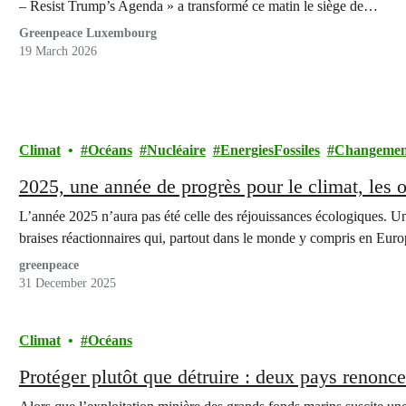
– Resist Trump’s Agenda » a transformé ce matin le siège de…
Greenpeace Luxembourg
19 March 2026
Climat
Océans
Nucléaire
EnergiesFossiles
Changemen
2025, une année de progrès pour le climat, les o
L’année 2025 n’aura pas été celle des réjouissances écologiques. U
braises réactionnaires qui, partout dans le monde y compris en Eu
greenpeace
31 December 2025
Climat
Océans
Protéger plutôt que détruire : deux pays renonce