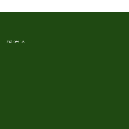
Follow us
Facebook
Instagram
YouTube
LinkedIn
TikTok
Bluesky
Threads