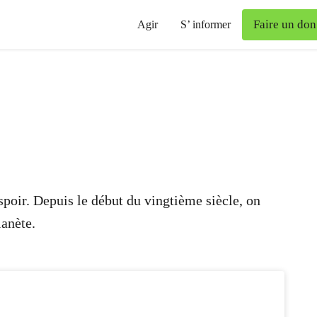
Faire un don
Agir
S’ informer
espoir. Depuis le début du vingtième siècle, on
lanète.