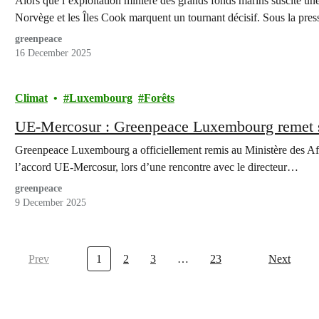
Alors que l’exploitation minière des grands fonds marins suscite une
Norvège et les Îles Cook marquent un tournant décisif. Sous la pre
greenpeace
16 December 2025
Climat
Luxembourg
Forêts
UE-Mercosur : Greenpeace Luxembourg remet s
Greenpeace Luxembourg a officiellement remis au Ministère des Affa
l’accord UE-Mercosur, lors d’une rencontre avec le directeur…
greenpeace
9 December 2025
Prev
1
2
3
…
23
Next