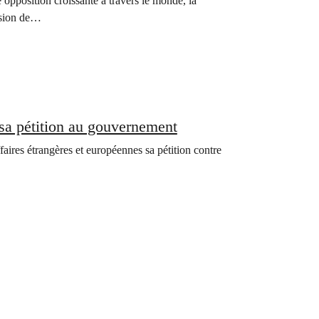
 opposition croissante à travers le monde, la
ssion de…
a pétition au gouvernement
ires étrangères et européennes sa pétition contre