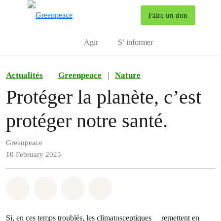
To
Faire un don
Menu
Agir
S’ informer
Actualités
Greenpeace
|
Nature
Protéger la planète, c’est
protéger notre santé.
Greenpeace
10 February 2025
Share on Whatsapp
Share on Facebook
Share via Email
Share on Bluesky
Si, en ces temps troublés, les
climatosceptiques
remettent en