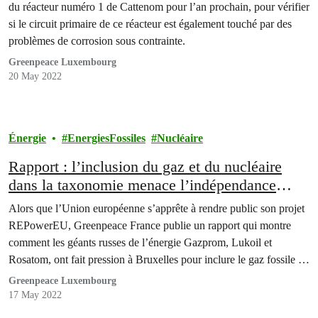
du réacteur numéro 1 de Cattenom pour l’an prochain, pour vérifier
si le circuit primaire de ce réacteur est également touché par des
problèmes de corrosion sous contrainte.
Greenpeace Luxembourg
20 May 2022
Énergie
EnergiesFossiles
Nucléaire
Rapport : l’inclusion du gaz et du nucléaire
dans la taxonomie menace l’indépendance
énergétique de l’UE
Alors que l’Union européenne s’apprête à rendre public son projet
REPowerEU, Greenpeace France publie un rapport qui montre
comment les géants russes de l’énergie Gazprom, Lukoil et
Rosatom, ont fait pression à Bruxelles pour inclure le gaz fossile et
l'énergie nucléaire dans la taxonomie définissant les
Greenpeace Luxembourg
investissements durables de l'UE.
17 May 2022