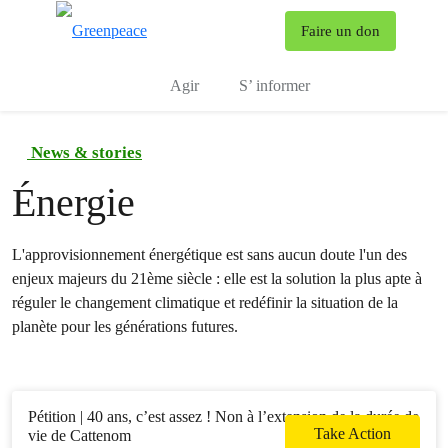
To
Faire un don
Menu
Agir
S’ informer
News & stories
Énergie
L'approvisionnement énergétique est sans aucun doute l'un des
enjeux majeurs du 21ème siècle : elle est la solution la plus apte à
réguler le changement climatique et redéfinir la situation de la
planète pour les générations futures.
Pétition | 40 ans, c’est assez ! Non à l’extension de la durée de
Take Action
vie de Cattenom