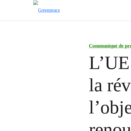
Communiqué de pr
L’UE 
la ré
l’obj
renou