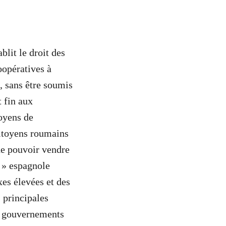
lit le droit des
oopératives à
, sans être soumis
t fin aux
toyens de
 citoyens roumains
 de pouvoir vendre
e » espagnole
xes élevées et des
 principales
s gouvernements