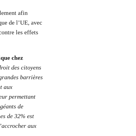
rlement afin
que de l’UE, avec
ontre les effets
ique chez
roit des citoyens
 grandes barrières
et aux
eur permettant
 géants de
les de 32% est
s’accrocher aux