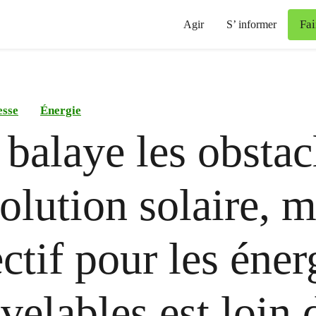
Fai
Agir
S’ informer
esse
Énergie
balaye les obstac
volution solaire, m
ectif pour les éner
velables est loin 