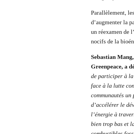
Parallèlement, le
d’augmenter la pa
un réexamen de l’o
nocifs de la bioé
Sebastian Mang, 
Greenpeace, a d
de participer à l
face à la lutte c
communautés un p
d’accélérer le dé
l’énergie à trave
bien trop bas et l
combustibles fossi