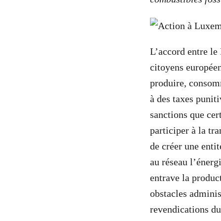
L’accord entre le
citoyens européens
produire, consomm
à des taxes punit
sanctions que cer
participer à la tr
de créer une enti
au réseau l’énerg
entrave la produc
obstacles administ
revendications d