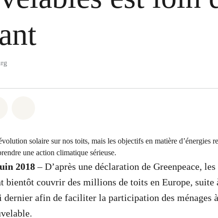
sant
rg
atsapp
on Facebook
Share via Email
Share on Bluesky
lution solaire sur nos toits, mais les objectifs en matière d’énergies 
prendre une action climatique sérieuse.
juin 2018
– D’après une déclaration de Greenpeace, le
t bientôt couvrir des millions de toits en Europe, suite
dernier afin de faciliter la participation des ménages à
velable.