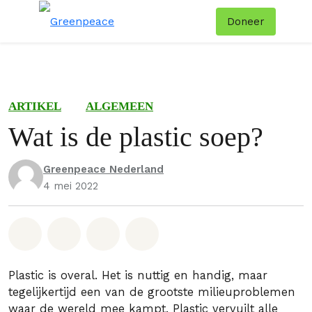
Doneer
Menu
Zoe
ARTIKEL
ALGEMEEN
Wat is de plastic soep?
Greenpeace Nederland
4 mei 2022
Deel op Whatsapp
Deel op Facebook
Deel via Email
Share on Bluesky
Plastic is overal. Het is nuttig en handig, maar
tegelijkertijd een van de grootste milieuproblemen
waar de wereld mee kampt. Plastic vervuilt alle