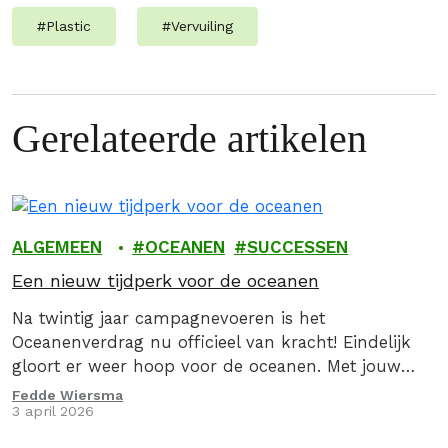
#
Plastic
#
Vervuiling
Gerelateerde artikelen
ALGEMEEN
OCEANEN
SUCCESSEN
Een nieuw tijdperk voor de oceanen
Na twintig jaar campagnevoeren is het
Oceanenverdrag nu officieel van kracht! Eindelijk
gloort er weer hoop voor de oceanen. Met jouw
onmisbare steun hebben we de wetteloosheid op
Fedde Wiersma
3 april 2026
zee een…