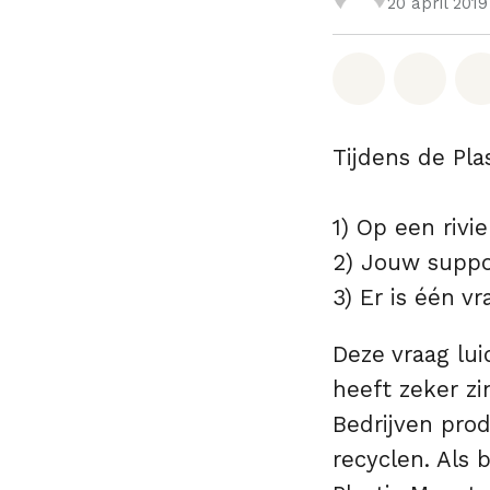
20 april 2019
Deel op W
Deel 
Tijdens de Pla
1) Op een rivie
2) Jouw suppo
3) Er is één vr
Deze vraag lui
heeft zeker zi
Bedrijven pro
recyclen. Als 