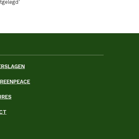
tgelegd’
ERSLAGEN
GREENPEACE
URES
CT