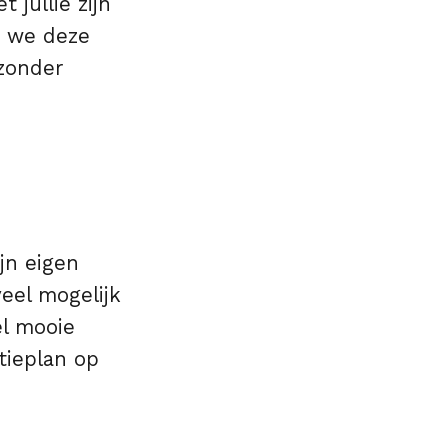
 jullie zijn
m we deze
 zonder
jn eigen
veel mogelijk
el mooie
tieplan op