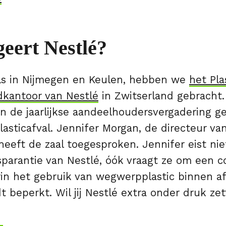
eert Nestlé?
als in Nijmegen en Keulen, hebben we
het Pla
dkantoor van Nestlé
in Zwitserland gebracht.
n de jaarlijkse aandeelhoudersvergadering g
lasticafval. Jennifer Morgan, de directeur v
 heeft de zaal toegesproken. Jennifer eist nie
sparantie van Nestlé, óók vraagt ze om een c
in het gebruik van wegwerpplastic binnen af
t beperkt. Wil jij Nestlé extra onder druk ze