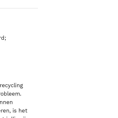
rd;
 recycling
probleem.
unnen
ren, is het