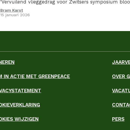
‘Vervuilend vlieggedrag voor Zwitsers symposium bloo
Bram Karst
15 januari 2026
NEREN
JAARV
M IN ACTIE MET GREENPEACE
OVER 
ky
IVACYSTATEMENT
VACAT
OKIEVERKLARING
CONTA
OKIES WIJZIGEN
PERS