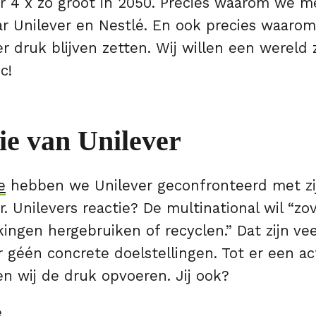
r 4 x zo groot in 2050. Precies waarom we met
ar Unilever en Nestlé. En ook precies waaro
r druk blijven zetten. Wij willen een wereld
c!
ie van Unilever
e
hebben we Unilever geconfronteerd met zi
r. Unilevers reactie? De multinational wil “zo
kingen hergebruiken of recyclen.” Dat zijn ve
 géén concrete doelstellingen. Tot er een ac
jven wij de druk opvoeren. Jij ook?
e