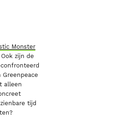
stic Monster
 Ook zijn de
econfronteerd
an Greenpeace
t alleen
oncreet
zienbare tijd
tten?