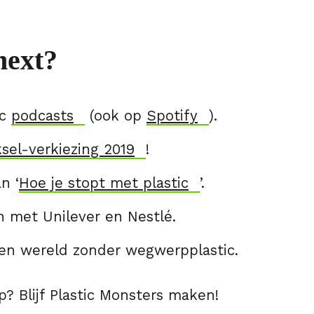
next?
ic
podcasts
(ook op
Spotify
)
.
sel-verkiezing 2019
!
n ‘
Hoe je stopt met plastic
’
.
 met Unilever en Nestlé
.
een wereld zonder wegwerpplastic
.
p? Blijf Plastic Monsters maken!