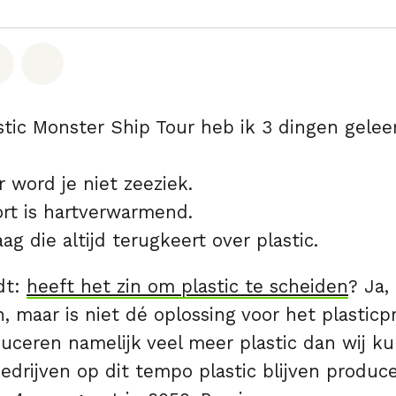
hatsapp
op Facebook
Deel via Email
Share on Bluesky
stic Monster Ship Tour heb ik 3 dingen gelee
r word je niet zeeziek.
rt is hartverwarmend.
aag die altijd terugkeert over plastic.
dt:
heeft het zin om plastic te scheiden
? Ja,
n,
maar is niet dé oplossing voor het plastic
duceren namelijk veel meer plastic dan wij k
bedrijven op dit tempo plastic blijven produce