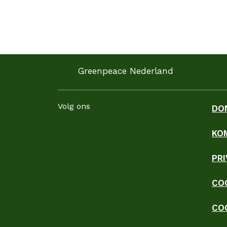
Greenpeace Nederland
Volg ons
DO
KO
Facebook
Instagram
LinkedIn
YouTube
WhatsApp
TikTok
Threads
Blues
PR
CO
CO