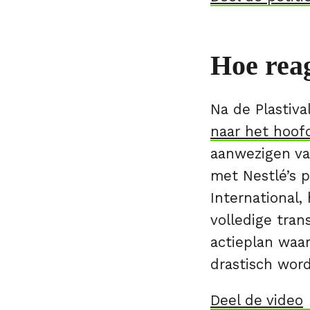
Hoe reag
Na de Plastiv
naar het hoof
aanwezigen va
met Nestlé’s p
International,
volledige tran
actieplan waar
drastisch word
Deel de video