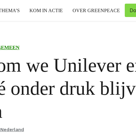
Do
THEMA’S
KOM IN ACTIE
OVER GREENPEACE
GEMEEN
om we Unilever e
é onder druk blij
n
 Nederland