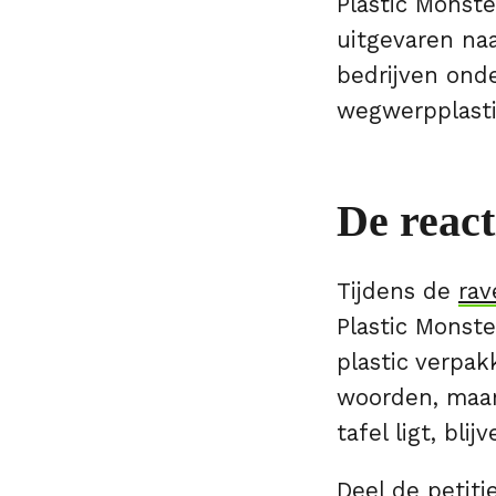
Plastic Monste
uitgevaren na
bedrijven onde
wegwerpplasti
De react
Tijdens de
rav
Plastic Monste
plastic verpak
woorden, maar
tafel ligt, bli
Deel
de petiti