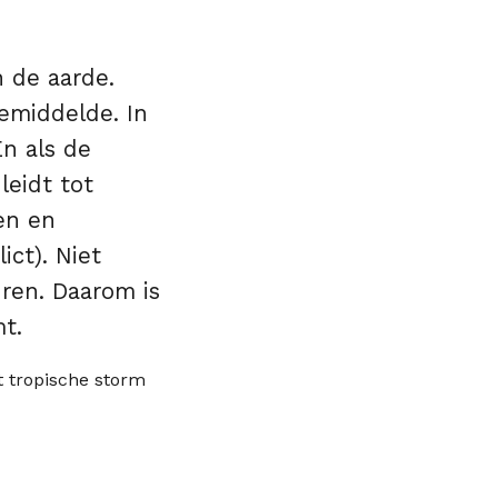
 de aarde.
gemiddelde. In
n als de
leidt tot
en en
ict). Niet
uren. Daarom is
t.