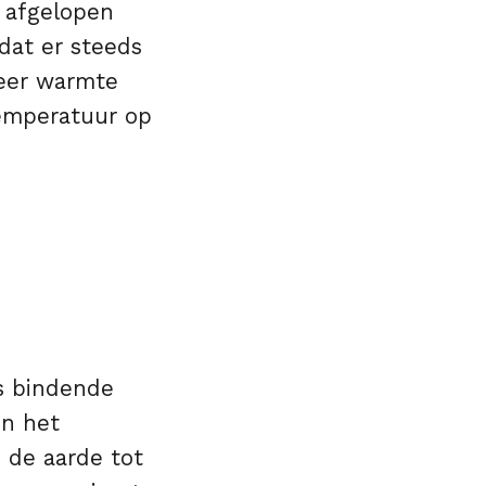
e afgelopen
dat er steeds
meer warmte
temperatuur op
js bindende
In het
 de aarde tot