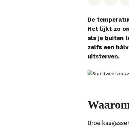
De temperatuu
Het lijkt zo 
als je buiten
zelfs een hál
uitsterven.
Waarom 
Broeikasgassen