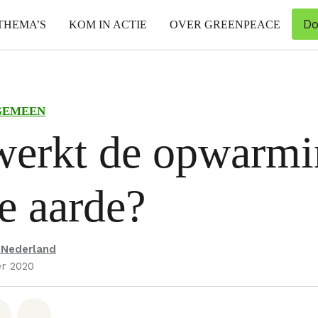
Do
THEMA’S
KOM IN ACTIE
OVER GREENPEACE
GEMEEN
werkt de opwarmi
e aarde?
 Nederland
r 2020
hatsapp
op Facebook
Deel via Email
Share on Bluesky