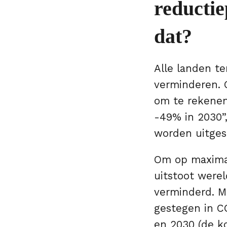
reductie
dat?
Alle landen t
verminderen. 
om te rekenen 
-49% in 2030”
worden uitgest
Om op maximaa
uitstoot were
verminderd. M
gestegen in C
en 2030 (de k