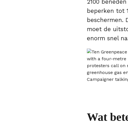
2100 beneden 
beperken tot 
beschermen. D
moet de uitsto
enorm snel n
Wat bet