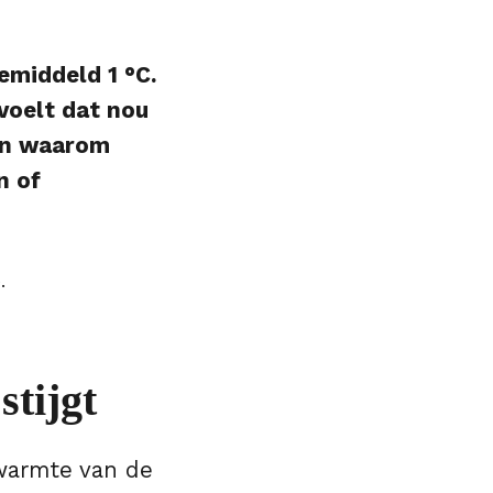
middeld 1 °C.
voelt dat nou
gen waarom
n of
tijgt
 warmte van de