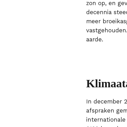
zon op, en gev
decennia stee
meer broeikas
vastgehouden.
aarde.
Klimaat
In december 20
afspraken gem
international