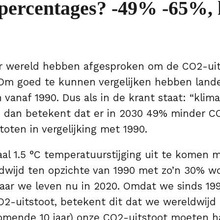
percentages? -49% -65%, h
er wereld hebben afgesproken om de CO2-uit
Om goed te kunnen vergelijken hebben land
vanaf 1990. Dus als in de krant staat: “klim
, dan betekent dat er in 2030 49% minder 
oten in vergelijking met 1990.
l 1.5 °C temperatuurstijging uit te komen 
ldwijd ten opzichte van 1990 met zo’n 30% w
aar we leven nu in 2020. Omdat we sinds 199
O2-uitstoot, betekent dit dat we wereldwijd
omende 10 jaar) onze CO2-uitstoot moeten h