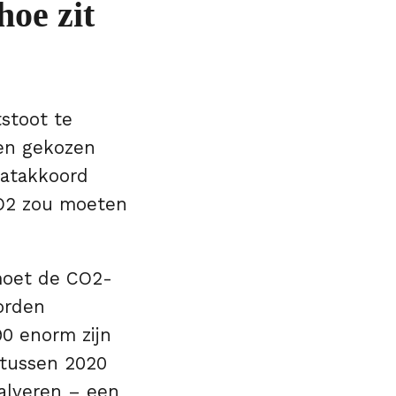
oe zit
stoot te
en gekozen
aatakkoord
CO2 zou moeten
moet de CO2-
orden
0 enorm zijn
 tussen 2020
alveren – een