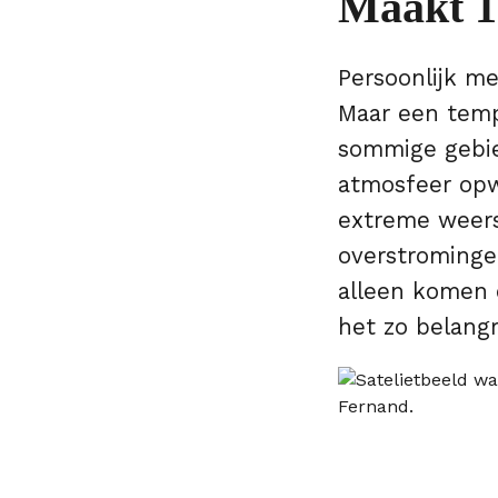
Maakt 1 
Persoonlijk m
Maar een tempe
sommige gebie
atmosfeer opw
extreme weers
overstromingen
alleen komen d
het zo belangr