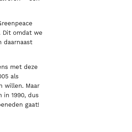
 Greenpeace
. Dit omdat we
n daarnaast
gens met deze
005 als
 willen. Maar
n in 1990, dus
 beneden gaat!