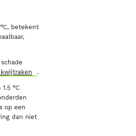
 °C, betekent
haalbaar,
e schade
 kwijtraken
.
 1.5 °C
honderden
s op een
ing dan niet