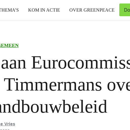
Do
THEMA’S
KOM IN ACTIE
OVER GREENPEACE
GEMEEN
 aan Eurocommiss
 Timmermans ove
andbouwbeleid
e Vries