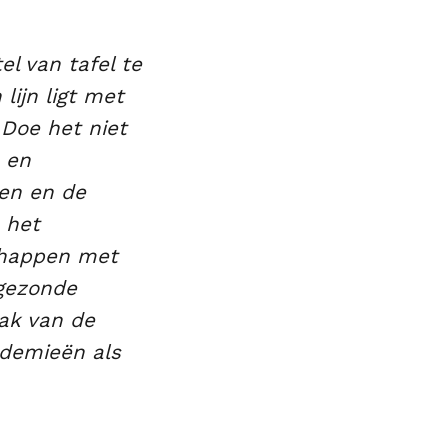
l van tafel te
ijn ligt met
 Doe het niet
 en
len en de
 het
schappen met
gezonde
ak van de
ndemieën als