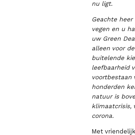
nu ligt.
Geachte heer 
vegen en u ha
uw Green Deal.
alleen voor d
buitelende ki
leefbaarheid 
voortbestaan 
honderden ke
natuur is bov
klimaatcrisis
corona.
Met vriendelij