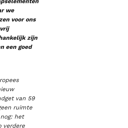
hapselementen
ar we
jzen voor ons
rij
ankelijk zijn
en een goed
ropees
nieuw
udget van 59
 geen ruimte
 nog: het
p verdere