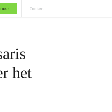
neer
Zoe
aris
r het