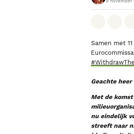
9 november 
Deel op W
Deel 
Samen met 11 
Eurocommissar
#WithdrawTh
Geachte heer
Met de komst 
milieuorganis
nu eindelijk v
streeft naar 