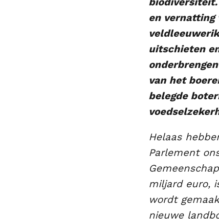
biodiversitei
en vernatting
veldleeuwerik
uitschieten e
onderbrengen v
van het boere
belegde bote
voedselzekerh
Helaas hebbe
Parlement ons
Gemeenschappe
miljard euro, 
wordt gemaakt
nieuwe landbo