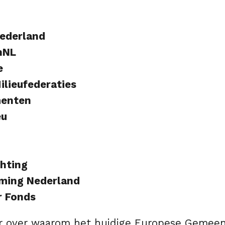
ederland
nNL
e
ilieufederaties
enten
eu
chting
ming Nederland
r Fonds
r
over waarom het huidige Europese Gemeen