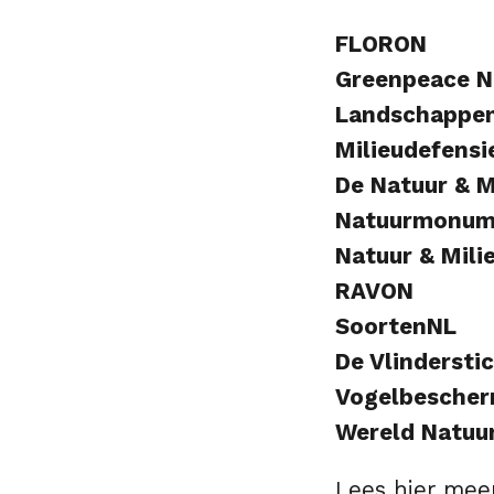
FLORON
Greenpeace N
Landschappe
Milieudefensi
De Natuur & M
Natuurmonum
Natuur & Mili
RAVON
SoortenNL
De Vlindersti
Vogelbescher
Wereld Natuu
Lees hier mee