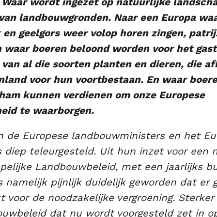
t. Waar wordt ingezet op natuurlijke landsc
 van landbouwgronden. Naar een Europa wa
 en geelgors weer volop horen zingen, patri
n waar boeren beloond worden voor het gastv
an al die soorten planten en dieren, die afh
nland voor hun voortbestaan. En waar boer
rham kunnen verdienen om onze Europese
eid te waarborgen.
n de Europese landbouwministers en het Eu
 diep teleurgesteld. Uit hun inzet voor een 
lijke Landbouwbeleid, met een jaarlijks b
is namelijk pijnlijk duidelijk geworden dat er
 voor de noodzakelijke vergroening. Sterker
uwbeleid dat nu wordt voorgesteld zet in o