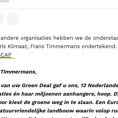
2020
hatsapp
op Facebook
Deel via Email
Share on Bluesky
andere organisaties hebben we de onderstaa
is Klimaat, Frans Timmermans ondertekend.
eCAP
 Timmermans,
van uw Green Deal gaf u ons, 12 Nederlands
aties én haar miljoenen aanhangers, hoop. D
oor kiest de groene weg in te slaan. Een Eur
natuurvriendelijke landbouw waarin volop ru