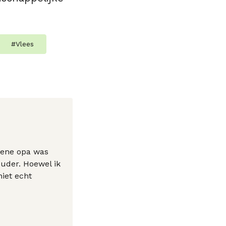
#
Vlees
n ene opa was
uder. Hoewel ik
niet echt