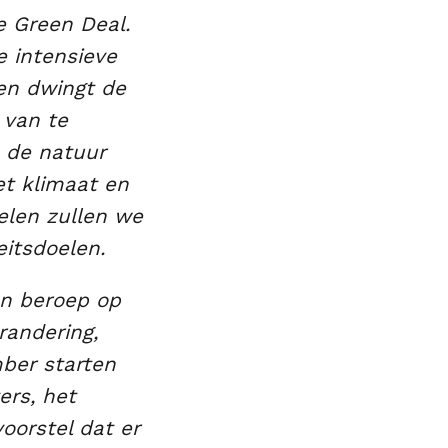
e Green Deal.
 intensieve
en dwingt de
 van te
n de natuur
et klimaat en
elen zullen we
eitsdoelen.
en beroep op
randering,
mber starten
rs, het
oorstel dat er