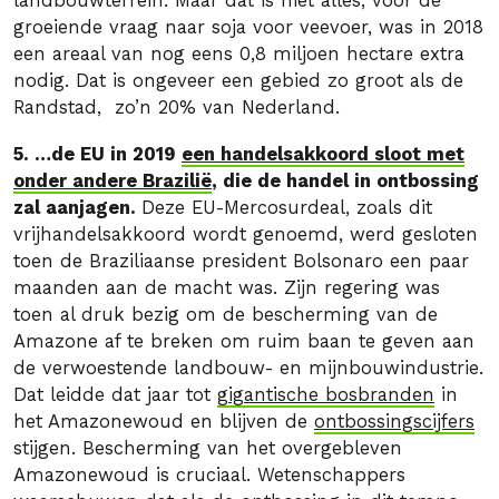
landbouwterrein. Maar dat is niet alles; voor de
groeiende vraag naar soja voor veevoer, was in 2018
een areaal van nog eens 0,8 miljoen hectare extra
nodig. Dat is ongeveer een gebied zo groot als de
Randstad, zo’n 20% van Nederland.
5. …de EU in 2019
een handelsakkoord sloot met
onder andere Brazilië
, die de handel in ontbossing
zal aanjagen.
Deze EU-Mercosurdeal, zoals dit
vrijhandelsakkoord wordt genoemd, werd gesloten
toen de Braziliaanse president Bolsonaro een paar
maanden aan de macht was. Zijn regering was
toen al druk bezig om de bescherming van de
Amazone af te breken om ruim baan te geven aan
de verwoestende landbouw- en mijnbouwindustrie.
Dat leidde dat jaar tot
gigantische bosbranden
in
het Amazonewoud en blijven de
ontbossingscijfers
stijgen. Bescherming van het overgebleven
Amazonewoud is cruciaal. Wetenschappers