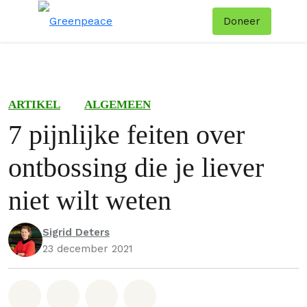
Doneer
Menu
Zoe
ARTIKEL
ALGEMEEN
7 pijnlijke feiten over
ontbossing die je liever
niet wilt weten
Sigrid Deters
23 december 2021
Deel op Whatsapp
Deel op Facebook
Deel via Email
Share on Bluesky